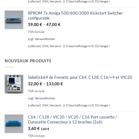
Lieferzeit:
DHL Versand - 2-3 Geschäftstage in D, EU länger !
RPROM 7x Amiga 500/600/2000 Kickstart Switcher
configurable
39,00
€
–
47,00
€
TVA incluse
zzgl.
Versandkosten
Lieferzeit:
DHL Versand - 2-3 Geschäftstage in D, EU länger !
NOUVEAUX PRODUITS
SideKick64 de Frenetic pour C64, C128, C16/+4 et VIC20
32,00
€
–
133,00
€
TVA incluse
zzgl.
Versandkosten
Lieferzeit:
DHL Versand - 2-3 Geschäftstage in D, EU länger !
C64 / C128 / VIC20 / VC20 / C16 Port cassette /
Datasette Connecteur à 12 broches (2x6)
3,60
€
3,60
€
TVA incluse