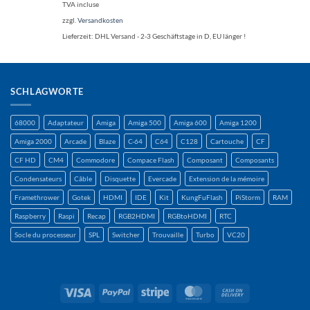
TVA incluse
zzgl.
Versandkosten
Lieferzeit:
DHL Versand - 2-3 Geschäftstage in D, EU länger !
SCHLAGWORTE
68000
Adaptateur
Amiga
Amiga 500
Amiga 600
Amiga 1200
Amiga 2000
Arcade
Blaze
C-64
C64
C128
Cartouche
CF
CF HD
CM4
Commodore
Compace Flash
Composant
Composants
Condensateurs
Câble
Disquette
Evercade
Extension de la mémoire
Framethrower
Gotek
HDMI
IDE
Kit
KungFuFlash
PiStorm
RAM
Raspberry
Raspi
Recap
RGB2HDMI
RGBtoHDMI
RTC
Socle du processeur
SPL
Switcher
Trouvaille
Turbo
VC20
Visa
PayPal
Rayure
MasterCard
Contre
remboursement