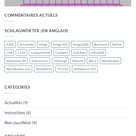
COMMENTAIRES ACTUELS
SCHLAGWÖRTER (EN ANGLAIS)
A500
Actualités
Amiga
Amiga 600
Amiga1200
Boutique
Boîtier
C64
C128
Compatibilité
Couleurs
Fast Ram
HID2AMI
Impression 3D
Instructions
OS Amiga
PiStorm
Retro
Retrobuddys
RetroBuddys.com
TerribleFire
TF1230
Workbench 322
CATÉGORIES
Actualités
(9)
Instructions
(6)
Non classifié(e)
(4)