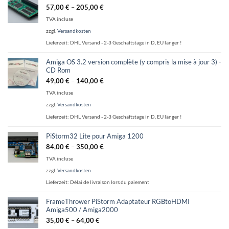
57,00
€
–
205,00
€
TVA incluse
zzgl.
Versandkosten
Lieferzeit:
DHL Versand - 2-3 Geschäftstage in D, EU länger !
Amiga OS 3.2 version complète (y compris la mise à jour 3) -
CD Rom
49,00
€
–
140,00
€
TVA incluse
zzgl.
Versandkosten
Lieferzeit:
DHL Versand - 2-3 Geschäftstage in D, EU länger !
PiStorm32 Lite pour Amiga 1200
84,00
€
–
350,00
€
TVA incluse
zzgl.
Versandkosten
Lieferzeit:
Délai de livraison lors du paiement
FrameThrower PiStorm Adaptateur RGBtoHDMI
Amiga500 / Amiga2000
35,00
€
–
64,00
€