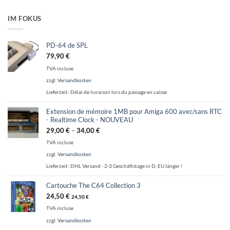
IM FOKUS
PD-64 de SPL
79,90
€
TVA incluse
zzgl.
Versandkosten
Lieferzeit:
Délai de livraison lors du passage en caisse
Extension de mémoire 1MB pour Amiga 600 avec/sans RTC
- Realtime Clock - NOUVEAU
29,00
€
–
34,00
€
TVA incluse
zzgl.
Versandkosten
Lieferzeit:
DHL Versand - 2-3 Geschäftstage in D, EU länger !
Cartouche The C64 Collection 3
24,50
€
24,50
€
TVA incluse
zzgl.
Versandkosten