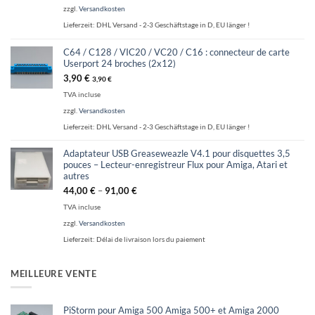
zzgl.
Versandkosten
Lieferzeit:
DHL Versand - 2-3 Geschäftstage in D, EU länger !
C64 / C128 / VIC20 / VC20 / C16 : connecteur de carte
Userport 24 broches (2x12)
3,90
€
3,90
€
TVA incluse
zzgl.
Versandkosten
Lieferzeit:
DHL Versand - 2-3 Geschäftstage in D, EU länger !
Adaptateur USB Greaseweazle V4.1 pour disquettes 3,5
pouces – Lecteur-enregistreur Flux pour Amiga, Atari et
autres
44,00
€
–
91,00
€
TVA incluse
zzgl.
Versandkosten
Lieferzeit:
Délai de livraison lors du paiement
MEILLEURE VENTE
PiStorm pour Amiga 500 Amiga 500+ et Amiga 2000