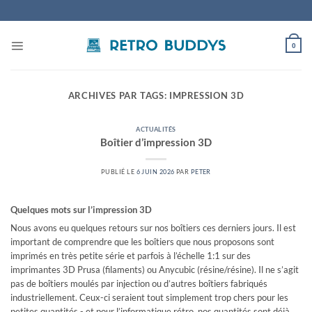
Passer
au
contenu
0
ARCHIVES PAR TAGS:
IMPRESSION 3D
ACTUALITÉS
Boîtier d’impression 3D
PUBLIÉ LE
6 JUIN 2026
PAR
PETER
Quelques mots sur l’impression 3D
Nous avons eu quelques retours sur nos boîtiers ces derniers jours. Il est
important de comprendre que les boîtiers que nous proposons sont
imprimés en très petite série et parfois à l’échelle 1:1 sur des
imprimantes 3D Prusa (filaments) ou Anycubic (résine/résine). Il ne s’agit
pas de boîtiers moulés par injection ou d’autres boîtiers fabriqués
industriellement. Ceux-ci seraient tout simplement trop chers pour les
petites quantités - et pour l’informatique rétro, nos quantités sont déjà