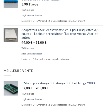
3,90
€
3,90
€
TVA incluse
zzgl.
Versandkosten
Lieferzeit:
DHL Versand - 2-3 Geschäftstage in D, EU länger !
Adaptateur USB Greaseweazle V4.1 pour disquettes 3,5
pouces – Lecteur-enregistreur Flux pour Amiga, Atari et
autres
44,00
€
–
91,00
€
TVA incluse
zzgl.
Versandkosten
Lieferzeit:
Délai de livraison lors du paiement
MEILLEURE VENTE
PiStorm pour Amiga 500 Amiga 500+ et Amiga 2000
57,00
€
–
205,00
€
TVA incluse
zzgl.
Versandkosten
Lieferzeit:
DHL Versand - 2-3 Geschäftstage in D, EU länger !