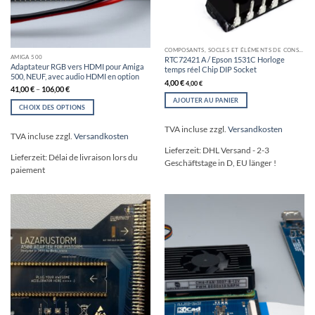
COMPOSANTS, SOCLES ET ÉLÉMENTS DE CONSTRUCTION
AMIGA 500
RTC72421 A / Epson 1531C Horloge
Adaptateur RGB vers HDMI pour Amiga
temps réel Chip DIP Socket
500, NEUF, avec audio HDMI en option
4,00
€
4,00
€
41,00
€
–
106,00
€
AJOUTER AU PANIER
CHOIX DES OPTIONS
Ce
TVA incluse
zzgl.
Versandkosten
produit
TVA incluse
zzgl.
Versandkosten
a
Lieferzeit:
DHL Versand - 2-3
plusieurs
Lieferzeit:
Délai de livraison lors du
Geschäftstage in D, EU länger !
variations.
paiement
Les
options
peuvent
être
choisies
sur
la
page
du
produit