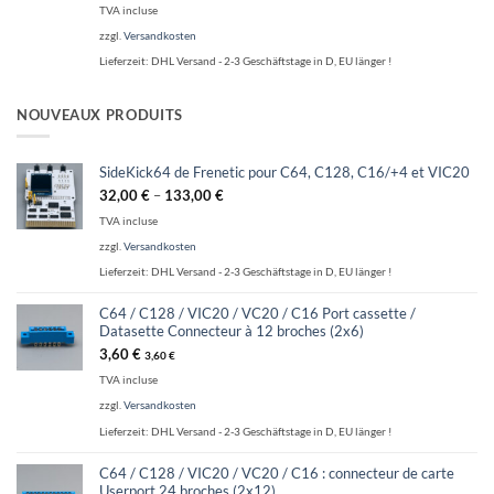
TVA incluse
zzgl.
Versandkosten
Lieferzeit:
DHL Versand - 2-3 Geschäftstage in D, EU länger !
NOUVEAUX PRODUITS
SideKick64 de Frenetic pour C64, C128, C16/+4 et VIC20
32,00
€
–
133,00
€
TVA incluse
zzgl.
Versandkosten
Lieferzeit:
DHL Versand - 2-3 Geschäftstage in D, EU länger !
C64 / C128 / VIC20 / VC20 / C16 Port cassette /
Datasette Connecteur à 12 broches (2x6)
3,60
€
3,60
€
TVA incluse
zzgl.
Versandkosten
Lieferzeit:
DHL Versand - 2-3 Geschäftstage in D, EU länger !
C64 / C128 / VIC20 / VC20 / C16 : connecteur de carte
Userport 24 broches (2x12)