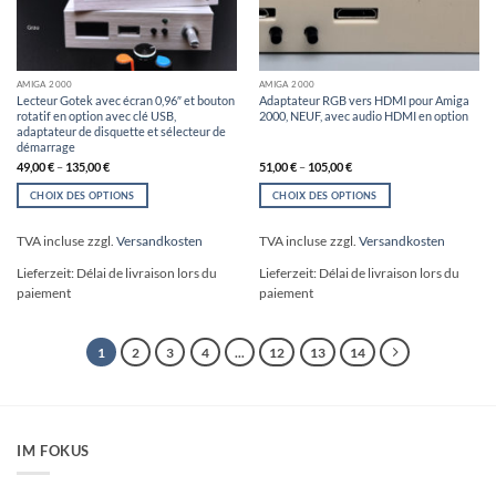
AMIGA 2000
AMIGA 2000
Lecteur Gotek avec écran 0,96″ et bouton
Adaptateur RGB vers HDMI pour Amiga
rotatif en option avec clé USB,
2000, NEUF, avec audio HDMI en option
adaptateur de disquette et sélecteur de
démarrage
49,00
€
–
135,00
€
51,00
€
–
105,00
€
CHOIX DES OPTIONS
CHOIX DES OPTIONS
Ce
Ce
produit
produit
TVA incluse
zzgl.
Versandkosten
TVA incluse
zzgl.
Versandkosten
a
a
plusieurs
plusieurs
Lieferzeit:
Délai de livraison lors du
Lieferzeit:
Délai de livraison lors du
variations.
variations.
paiement
paiement
Les
Les
options
options
peuvent
peuvent
1
2
3
4
...
12
13
14
être
être
choisies
choisies
sur
sur
la
la
page
page
IM FOKUS
du
du
produit
produit