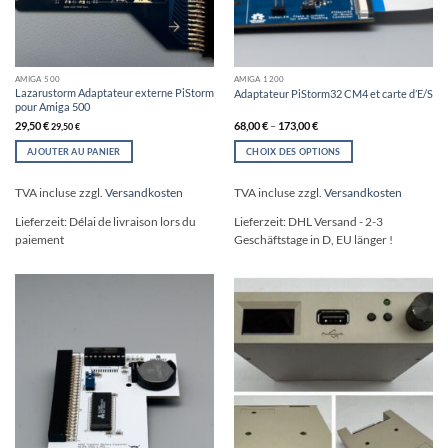
AMIGA 500
AMIGA 1200
Lazarustorm Adaptateur externe PiStorm
Adaptateur PiStorm32 CM4 et carte d’E/S
pour Amiga 500
29,50
€
68,00
€
–
173,00
€
29,50
€
AJOUTER AU PANIER
CHOIX DES OPTIONS
Ce
produit
TVA incluse
zzgl.
Versandkosten
TVA incluse
zzgl.
Versandkosten
a
plusieurs
Lieferzeit:
Délai de livraison lors du
Lieferzeit:
DHL Versand - 2-3
variations.
paiement
Geschäftstage in D, EU länger !
Les
options
peuvent
être
choisies
sur
la
page
du
produit