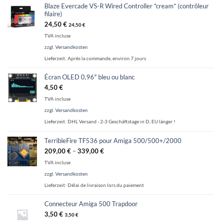
Blaze Evercade VS-R Wired Controller *cream* (contrôleur
filaire)
24,50
€
24,50
€
TVA incluse
zzgl.
Versandkosten
Lieferzeit:
Après la commande, environ 7 jours
Écran OLED 0,96" bleu ou blanc
4,50
€
TVA incluse
zzgl.
Versandkosten
Lieferzeit:
DHL Versand - 2-3 Geschäftstage in D, EU länger !
TerribleFire TF536 pour Amiga 500/500+/2000
209,00
€
–
339,00
€
TVA incluse
zzgl.
Versandkosten
Lieferzeit:
Délai de livraison lors du paiement
Connecteur Amiga 500 Trapdoor
3,50
€
3,50
€