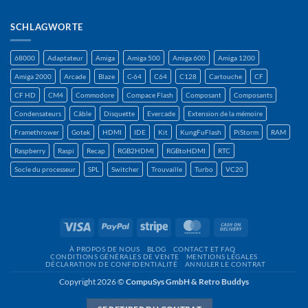
SCHLAGWORTE
68000
Adaptateur
Amiga
Amiga 500
Amiga 600
Amiga 1200
Amiga 2000
Arcade
Blaze
C-64
C64
C128
Cartouche
CF
CF HD
CM4
Commodore
Compace Flash
Composant
Composants
Condensateurs
Câble
Disquette
Evercade
Extension de la mémoire
Framethrower
Gotek
HDMI
IDE
Kit
KungFuFlash
PiStorm
RAM
Raspberry
Raspi
Recap
RGB2HDMI
RGBtoHDMI
RTC
Socle du processeur
SPL
Switcher
Trouvaille
Turbo
VC20
Visa
PayPal
Rayure
MasterCard
Contre
remboursement
À PROPOS DE NOUS
BLOG
CONTACT ET FAQ
CONDITIONS GÉNÉRALES DE VENTE
MENTIONS LÉGALES
DÉCLARATION DE CONFIDENTIALITÉ
ANNULER LE CONTRAT
Copyright 2026 ©
CompuSys GmbH & Retro Buddys