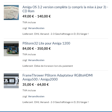
Amiga OS 3.2 version complète (y compris la mise à jour 3) -
CD Rom
49,00
€
–
140,00
€
TVA incluse
zzgl.
Versandkosten
Lieferzeit:
DHL Versand - 2-3 Geschäftstage in D, EU länger !
PiStorm32 Lite pour Amiga 1200
84,00
€
–
350,00
€
TVA incluse
zzgl.
Versandkosten
Lieferzeit:
Délai de livraison lors du paiement
FrameThrower PiStorm Adaptateur RGBtoHDMI
Amiga500 / Amiga2000
35,00
€
–
64,00
€
TVA incluse
zzgl.
Versandkosten
Lieferzeit:
DHL Versand - 2-3 Geschäftstage in D, EU länger !