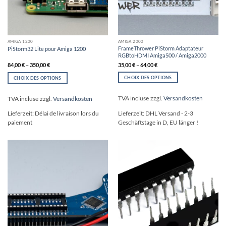
AMIGA 2000
AMIGA 1200
FrameThrower PiStorm Adaptateur
PiStorm32 Lite pour Amiga 1200
RGBtoHDMI Amiga500 / Amiga2000
35,00
€
–
64,00
€
84,00
€
–
350,00
€
CHOIX DES OPTIONS
CHOIX DES OPTIONS
Ce
Ce
produit
produit
TVA incluse
zzgl.
Versandkosten
TVA incluse
zzgl.
Versandkosten
a
a
plusieurs
plusieurs
Lieferzeit:
DHL Versand - 2-3
Lieferzeit:
Délai de livraison lors du
variations.
variations.
Geschäftstage in D, EU länger !
paiement
Les
Les
options
options
peuvent
peuvent
être
être
choisies
choisies
sur
sur
la
la
page
page
du
du
produit
produit