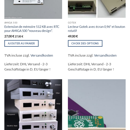
AMIGA 500
GOTEK
Extension de mémoire 512 KB avec RTC
Lecteur Gotek avec écran 0,96″ et bouton
pour AMIGA 500 *nouveau design*.
rotatif
27,00
€
49,00
€
27,00
€
AJOUTER AU PANIER
CHOIX DES OPTIONS
Ce
produit
TVA incluse
zzgl.
Versandkosten
TVA incluse
zzgl.
Versandkosten
a
plusieurs
Lieferzeit:
DHL Versand - 2-3
Lieferzeit:
DHL Versand - 2-3
variations.
Geschäftstage in D, EU länger !
Geschäftstage in D, EU länger !
Les
options
peuvent
être
choisies
sur
la
page
du
produit