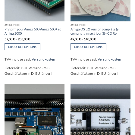
AMIGA 2000
AMIGA 2000
PiStorm pour Amiga 500 Amiga 500+ et
Amiga OS 3.2 version complète (y
Amiga 2000
compris la mise à jour 3) - CD Rom
57,00
€
–
205,00
€
49,00
€
–
140,00
€
CHOIX DES OPTIONS
CHOIX DES OPTIONS
Ce
Ce
produit
produit
TVA incluse
zzgl.
Versandkosten
TVA incluse
zzgl.
Versandkosten
a
a
plusieurs
plusieurs
Lieferzeit:
DHL Versand - 2-3
Lieferzeit:
DHL Versand - 2-3
variations.
variations.
Geschäftstage in D, EU länger !
Geschäftstage in D, EU länger !
Les
Les
options
options
peuvent
peuvent
être
être
choisies
choisies
sur
sur
la
la
page
page
du
du
produit
produit