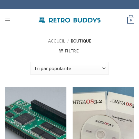
Passer
au
contenu
0
ACCUEIL
/
BOUTIQUE
FILTRE