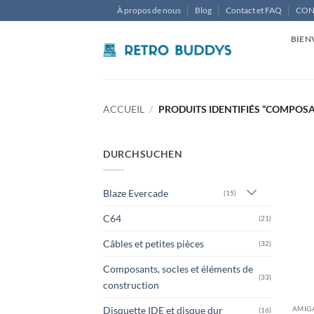
Passer
À propos de nous
Blog
Contact et FAQ
CON
au
contenu
BIEN
ACCUEIL
/
PRODUITS IDENTIFIÉS “COMPOS
DURCHSUCHEN
Blaze Evercade
(15)
C64
(21)
Câbles et petites pièces
(32)
Composants, socles et éléments de
(33)
construction
AMIG
Disquette IDE et disque dur
(16)