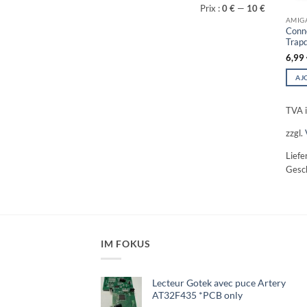
Prix
Prix
Prix :
0 €
—
10 €
min
max
AMIG
Conn
Trap
6,99
AJ
TVA i
zzgl.
Liefe
Gesch
IM FOKUS
Lecteur Gotek avec puce Artery
AT32F435 *PCB only