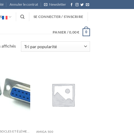
ité
Annuler le contrat
Newsletter
S
SE CONNECTER / S’INSCRIRE
PANIER /
0,00
€
0
Trié
s affichés
par
popularité
COMPOSANTS, SOCLES ET ÉLÉMENTS DE CONSTRUCTION
AMIGA 500