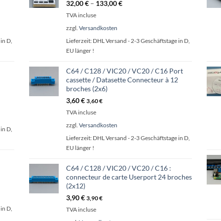
32,00
€
–
133,00
€
TVA incluse
zzgl.
Versandkosten
in D,
Lieferzeit:
DHL Versand - 2-3 Geschäftstage in D,
EU länger !
C64 / C128 / VIC20 / VC20 / C16 Port
cassette / Datasette Connecteur à 12
broches (2x6)
3,60
€
3,60
€
TVA incluse
zzgl.
Versandkosten
in D,
Lieferzeit:
DHL Versand - 2-3 Geschäftstage in D,
EU länger !
C64 / C128 / VIC20 / VC20 / C16 :
connecteur de carte Userport 24 broches
(2x12)
3,90
€
3,90
€
in D,
TVA incluse