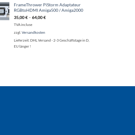
FrameThrower PiStorm Adaptateur
RGBtoHDMI Amiga500 / Amiga2000
35,00
€
–
64,00
€
TVA incluse
zzgl.
Versandkosten
Lieferzeit:
DHL Versand - 2-3 Geschäftstage in D,
EU länger !