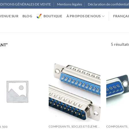
DITIONS GÉNÉRALES DE VENTE
Mentions légales
Déclaration de confidential
VENUE SUR
BLOG
BOUTIQUE
À PROPOS DE NOUS
FRANÇAI
5 résultat
ANT”
COMPOSANTS, SOCLES ET ÉLÉMENTS DE CONSTRUCTION
A 500