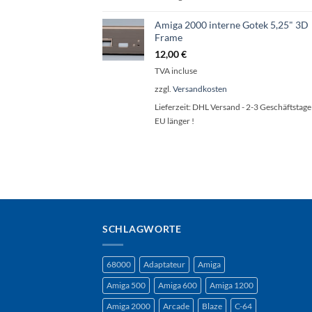
Amiga 2000 interne Gotek 5,25" 3D
Frame
12,00
€
TVA incluse
zzgl.
Versandkosten
Lieferzeit:
DHL Versand - 2-3 Geschäftstage 
EU länger !
SCHLAGWORTE
68000
Adaptateur
Amiga
Amiga 500
Amiga 600
Amiga 1200
Amiga 2000
Arcade
Blaze
C-64