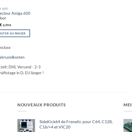
A 600
ecteur Amiga 600
door
€
6,99
€
OUTER AU PANIER
ncluse
Versandkosten
rzeit:
DHL Versand - 2-3
äftstage in D, EU länger !
NOUVEAUX PRODUITS
MEI
SideKick64 de Frenetic pour C64, C128,
C16/+4 et VIC20