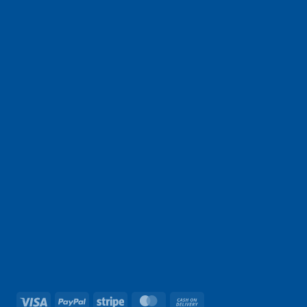
Visa
PayPal
Rayure
MasterCard
Contre