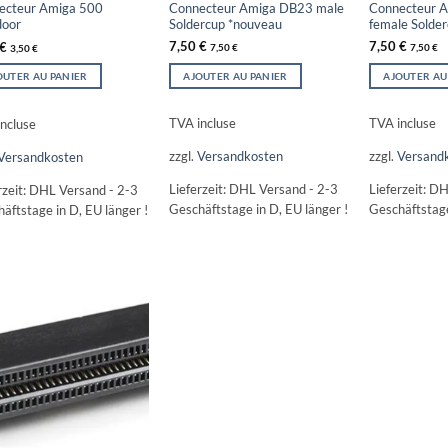
Connecteur Amiga DB23 male
Connecteur 
ecteur Amiga 500
Soldercup *nouveau
female Solde
door
7,50
€
7,50
€
€
7,50
€
7,50
€
3,50
€
AJOUTER AU PANIER
AJOUTER AU
OUTER AU PANIER
TVA incluse
TVA incluse
ncluse
zzgl.
Versandkosten
zzgl.
Versand
Versandkosten
Lieferzeit:
DHL Versand - 2-3
Lieferzeit:
DH
rzeit:
DHL Versand - 2-3
Geschäftstage in D, EU länger !
Geschäftstage
äftstage in D, EU länger !