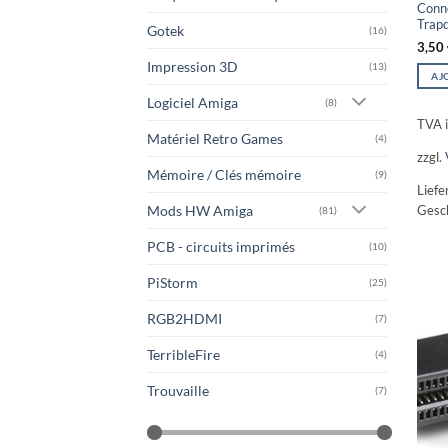
Conn
Trap
Gotek
(16)
3,50
Impression 3D
(13)
AJ
Logiciel Amiga
(8)
TVA i
Matériel Retro Games
(4)
zzgl.
Mémoire / Clés mémoire
(9)
Liefe
Gesch
Mods HW Amiga
(81)
PCB - circuits imprimés
(10)
PiStorm
(25)
RGB2HDMI
(7)
TerribleFire
(4)
Trouvaille
(7)