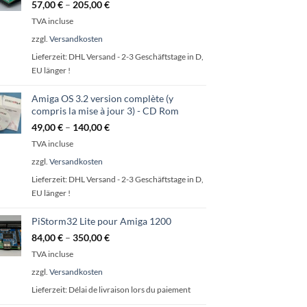
57,00
€
–
205,00
€
TVA incluse
zzgl.
Versandkosten
Lieferzeit:
DHL Versand - 2-3 Geschäftstage in D,
EU länger !
Amiga OS 3.2 version complète (y
compris la mise à jour 3) - CD Rom
49,00
€
–
140,00
€
TVA incluse
zzgl.
Versandkosten
Lieferzeit:
DHL Versand - 2-3 Geschäftstage in D,
EU länger !
PiStorm32 Lite pour Amiga 1200
84,00
€
–
350,00
€
TVA incluse
zzgl.
Versandkosten
Lieferzeit:
Délai de livraison lors du paiement