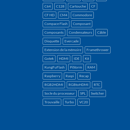
C64
C128
Cartouche
CF
CF HD
CM4
Commodore
Compace Flash
Composant
Composants
Condensateurs
Câble
Disquette
Evercade
Extension de la mémoire
Framethrower
Gotek
HDMI
IDE
Kit
KungFuFlash
PiStorm
RAM
Raspberry
Raspi
Recap
RGB2HDMI
RGBtoHDMI
RTC
Socle du processeur
SPL
Switcher
Trouvaille
Turbo
VC20