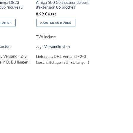
Amiga DB23
Amiga 500 Connecteur de port
rcup *nouveau
d’extension 86 broches
8,99
€
8,99
€
 PANIER
AJOUTER AU PANIER
TVA incluse
kosten
zzgl.
Versandkosten
L Versand - 2-3
Lieferzeit:
DHL Versand - 2-3
 in D, EU länger !
Geschäftstage in D, EU länger !