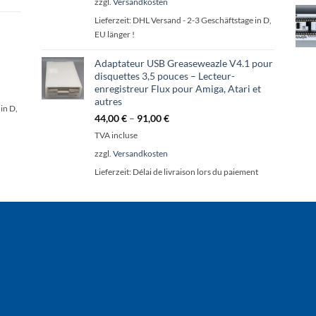
zzgl.
Versandkosten
Lieferzeit:
DHL Versand - 2-3 Geschäftstage in D,
EU länger !
Adaptateur USB Greaseweazle V4.1 pour
disquettes 3,5 pouces – Lecteur-
enregistreur Flux pour Amiga, Atari et
autres
in D,
44,00
€
–
91,00
€
TVA incluse
zzgl.
Versandkosten
Lieferzeit:
Délai de livraison lors du paiement