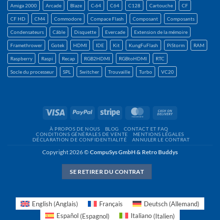
Amiga 2000
Arcade
Blaze
C-64
C64
C128
Cartouche
CF
CF HD
CM4
Commodore
Compace Flash
Composant
Composants
Condensateurs
Câble
Disquette
Evercade
Extension de la mémoire
Framethrower
Gotek
HDMI
IDE
Kit
KungFuFlash
PiStorm
RAM
Raspberry
Raspi
Recap
RGB2HDMI
RGBtoHDMI
RTC
Socle du processeur
SPL
Switcher
Trouvaille
Turbo
VC20
Visa
PayPal
Rayure
MasterCard
Contre
remboursement
À PROPOS DE NOUS
BLOG
CONTACT ET FAQ
CONDITIONS GÉNÉRALES DE VENTE
MENTIONS LÉGALES
DÉCLARATION DE CONFIDENTIALITÉ
ANNULER LE CONTRAT
Copyright 2026 ©
CompuSys GmbH & Retro Buddys
SE RETIRER DU CONTRAT
English
(
Anglais
)
Français
Deutsch
(
Allemand
)
Español
(
Espagnol
)
Italiano
(
Italien
)