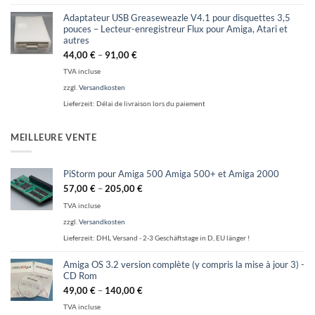
Adaptateur USB Greaseweazle V4.1 pour disquettes 3,5
pouces – Lecteur-enregistreur Flux pour Amiga, Atari et
autres
44,00
€
–
91,00
€
TVA incluse
zzgl.
Versandkosten
Lieferzeit:
Délai de livraison lors du paiement
MEILLEURE VENTE
PiStorm pour Amiga 500 Amiga 500+ et Amiga 2000
57,00
€
–
205,00
€
TVA incluse
zzgl.
Versandkosten
Lieferzeit:
DHL Versand - 2-3 Geschäftstage in D, EU länger !
Amiga OS 3.2 version complète (y compris la mise à jour 3) -
CD Rom
49,00
€
–
140,00
€
TVA incluse