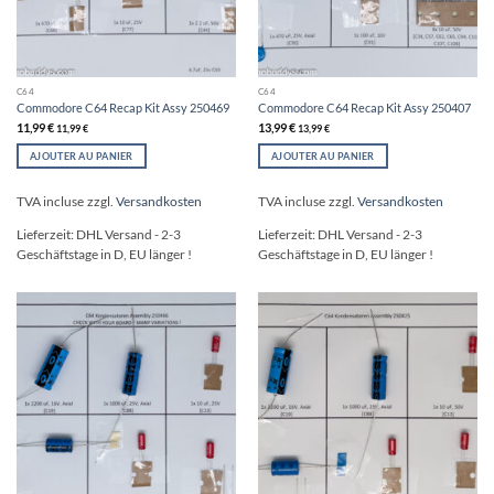
C64
C64
Commodore C64 Recap Kit Assy 250469
Commodore C64 Recap Kit Assy 250407
11,99
€
13,99
€
11,99
€
13,99
€
AJOUTER AU PANIER
AJOUTER AU PANIER
TVA incluse
zzgl.
Versandkosten
TVA incluse
zzgl.
Versandkosten
Lieferzeit:
DHL Versand - 2-3
Lieferzeit:
DHL Versand - 2-3
Geschäftstage in D, EU länger !
Geschäftstage in D, EU länger !