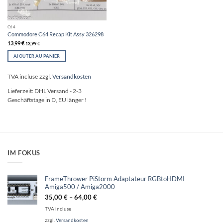
C64
Commodore C64 Recap Kit Assy 326298
13,99
€
13,99
€
AJOUTER AU PANIER
TVA incluse
zzgl.
Versandkosten
Lieferzeit:
DHL Versand - 2-3
Geschäftstage in D, EU länger !
IM FOKUS
FrameThrower PiStorm Adaptateur RGBtoHDMI
Amiga500 / Amiga2000
35,00
€
–
64,00
€
TVA incluse
zzgl.
Versandkosten