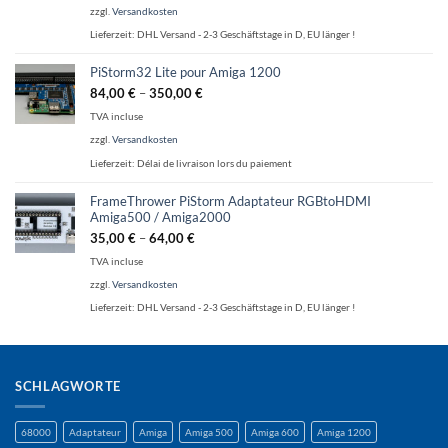
zzgl.
Versandkosten
Lieferzeit:
DHL Versand - 2-3 Geschäftstage in D, EU länger !
PiStorm32 Lite pour Amiga 1200
84,00
€
–
350,00
€
TVA incluse
zzgl.
Versandkosten
Lieferzeit:
Délai de livraison lors du paiement
FrameThrower PiStorm Adaptateur RGBtoHDMI
Amiga500 / Amiga2000
35,00
€
–
64,00
€
TVA incluse
zzgl.
Versandkosten
Lieferzeit:
DHL Versand - 2-3 Geschäftstage in D, EU länger !
SCHLAGWORTE
68000
Adaptateur
Amiga
Amiga 500
Amiga 600
Amiga 1200