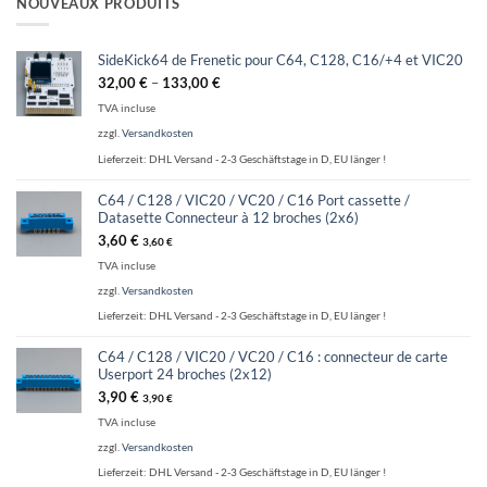
NOUVEAUX PRODUITS
SideKick64 de Frenetic pour C64, C128, C16/+4 et VIC20
32,00
€
–
133,00
€
TVA incluse
zzgl.
Versandkosten
Lieferzeit:
DHL Versand - 2-3 Geschäftstage in D, EU länger !
C64 / C128 / VIC20 / VC20 / C16 Port cassette /
Datasette Connecteur à 12 broches (2x6)
3,60
€
3,60
€
TVA incluse
zzgl.
Versandkosten
Lieferzeit:
DHL Versand - 2-3 Geschäftstage in D, EU länger !
C64 / C128 / VIC20 / VC20 / C16 : connecteur de carte
Userport 24 broches (2x12)
3,90
€
3,90
€
TVA incluse
zzgl.
Versandkosten
Lieferzeit:
DHL Versand - 2-3 Geschäftstage in D, EU länger !