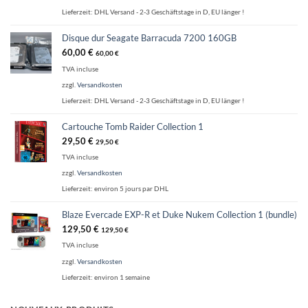
Lieferzeit:
DHL Versand - 2-3 Geschäftstage in D, EU länger !
Disque dur Seagate Barracuda 7200 160GB
60,00
€
60,00
€
TVA incluse
zzgl.
Versandkosten
Lieferzeit:
DHL Versand - 2-3 Geschäftstage in D, EU länger !
Cartouche Tomb Raider Collection 1
29,50
€
29,50
€
TVA incluse
zzgl.
Versandkosten
Lieferzeit:
environ 5 jours par DHL
Blaze Evercade EXP-R et Duke Nukem Collection 1 (bundle)
129,50
€
129,50
€
TVA incluse
zzgl.
Versandkosten
Lieferzeit:
environ 1 semaine