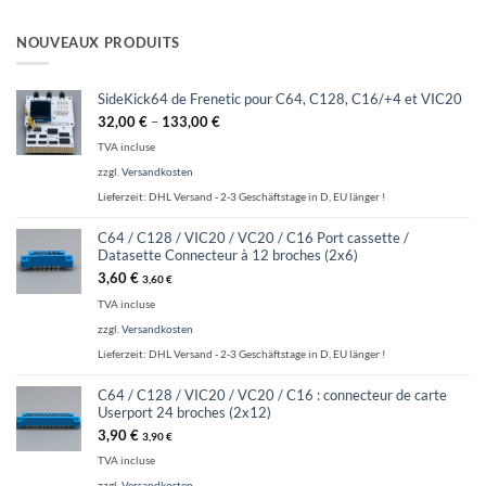
NOUVEAUX PRODUITS
SideKick64 de Frenetic pour C64, C128, C16/+4 et VIC20
32,00
€
–
133,00
€
TVA incluse
zzgl.
Versandkosten
Lieferzeit:
DHL Versand - 2-3 Geschäftstage in D, EU länger !
C64 / C128 / VIC20 / VC20 / C16 Port cassette /
Datasette Connecteur à 12 broches (2x6)
3,60
€
3,60
€
TVA incluse
zzgl.
Versandkosten
Lieferzeit:
DHL Versand - 2-3 Geschäftstage in D, EU länger !
C64 / C128 / VIC20 / VC20 / C16 : connecteur de carte
Userport 24 broches (2x12)
3,90
€
3,90
€
TVA incluse
zzgl.
Versandkosten