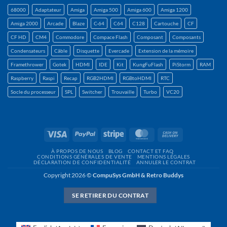
68000
Adaptateur
Amiga
Amiga 500
Amiga 600
Amiga 1200
Amiga 2000
Arcade
Blaze
C-64
C64
C128
Cartouche
CF
CF HD
CM4
Commodore
Compace Flash
Composant
Composants
Condensateurs
Câble
Disquette
Evercade
Extension de la mémoire
Framethrower
Gotek
HDMI
IDE
Kit
KungFuFlash
PiStorm
RAM
Raspberry
Raspi
Recap
RGB2HDMI
RGBtoHDMI
RTC
Socle du processeur
SPL
Switcher
Trouvaille
Turbo
VC20
Visa
PayPal
Rayure
MasterCard
Contre
remboursement
À PROPOS DE NOUS
BLOG
CONTACT ET FAQ
CONDITIONS GÉNÉRALES DE VENTE
MENTIONS LÉGALES
DÉCLARATION DE CONFIDENTIALITÉ
ANNULER LE CONTRAT
Copyright 2026 ©
CompuSys GmbH & Retro Buddys
SE RETIRER DU CONTRAT