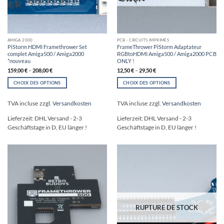
AMIGA 2000
PCB - CIRCUITS IMPRIMÉS
PiStorm HDMI Framethrower Set
FrameThrower PiStorm Adaptateur
complet Amiga500 / Amiga2000
RGBtoHDMI Amiga500 / Amiga2000 PCB
*nouveau
ONLY !
159,00
€
–
208,00
€
12,50
€
–
29,50
€
CHOIX DES OPTIONS
CHOIX DES OPTIONS
Ce
Ce
produit
produit
TVA incluse
zzgl.
Versandkosten
TVA incluse
zzgl.
Versandkosten
a
a
plusieurs
plusieurs
Lieferzeit:
DHL Versand - 2-3
Lieferzeit:
DHL Versand - 2-3
variations.
variations.
Geschäftstage in D, EU länger !
Geschäftstage in D, EU länger !
Les
Les
options
options
peuvent
peuvent
être
être
choisies
choisies
sur
sur
la
la
page
page
du
du
RUPTURE DE STOCK
produit
produit