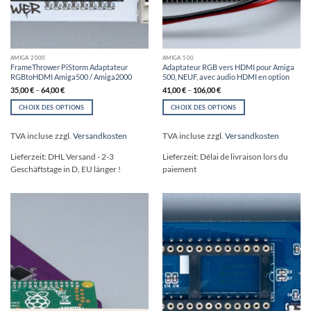
AMIGA 2000
AMIGA 500
FrameThrower PiStorm Adaptateur
Adaptateur RGB vers HDMI pour Amiga
RGBtoHDMI Amiga500 / Amiga2000
500, NEUF, avec audio HDMI en option
35,00
€
–
64,00
€
41,00
€
–
106,00
€
CHOIX DES OPTIONS
CHOIX DES OPTIONS
Ce
Ce
produit
produit
TVA incluse
zzgl.
Versandkosten
TVA incluse
zzgl.
Versandkosten
a
a
plusieurs
plusieurs
Lieferzeit:
DHL Versand - 2-3
Lieferzeit:
Délai de livraison lors du
variations.
variations.
Geschäftstage in D, EU länger !
paiement
Les
Les
options
options
peuvent
peuvent
être
être
choisies
choisies
sur
sur
la
la
page
page
du
du
produit
produit