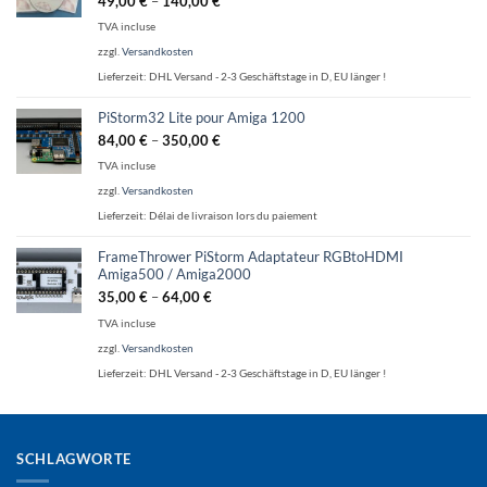
49,00
€
–
140,00
€
TVA incluse
zzgl.
Versandkosten
Lieferzeit:
DHL Versand - 2-3 Geschäftstage in D, EU länger !
PiStorm32 Lite pour Amiga 1200
84,00
€
–
350,00
€
TVA incluse
zzgl.
Versandkosten
Lieferzeit:
Délai de livraison lors du paiement
FrameThrower PiStorm Adaptateur RGBtoHDMI
Amiga500 / Amiga2000
35,00
€
–
64,00
€
TVA incluse
zzgl.
Versandkosten
Lieferzeit:
DHL Versand - 2-3 Geschäftstage in D, EU länger !
SCHLAGWORTE