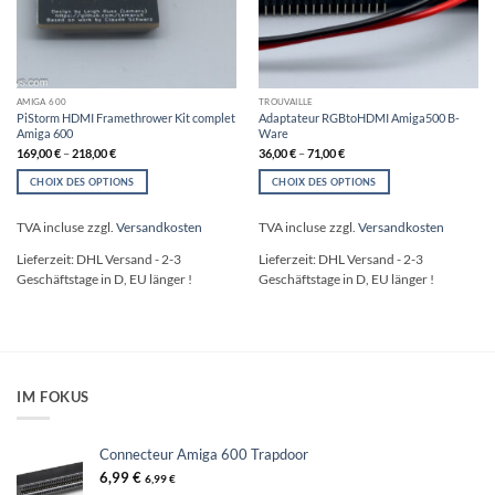
AMIGA 600
TROUVAILLE
PiStorm HDMI Framethrower Kit complet
Adaptateur RGBtoHDMI Amiga500 B-
Amiga 600
Ware
169,00
€
–
218,00
€
36,00
€
–
71,00
€
CHOIX DES OPTIONS
CHOIX DES OPTIONS
Ce
Ce
produit
produit
TVA incluse
zzgl.
Versandkosten
TVA incluse
zzgl.
Versandkosten
a
a
plusieurs
plusieurs
Lieferzeit:
DHL Versand - 2-3
Lieferzeit:
DHL Versand - 2-3
variations.
variations.
Geschäftstage in D, EU länger !
Geschäftstage in D, EU länger !
Les
Les
options
options
peuvent
peuvent
être
être
choisies
choisies
sur
sur
IM FOKUS
la
la
page
page
du
du
Connecteur Amiga 600 Trapdoor
produit
produit
6,99
€
6,99
€