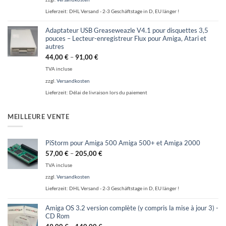
Lieferzeit:
DHL Versand - 2-3 Geschäftstage in D, EU länger !
Adaptateur USB Greaseweazle V4.1 pour disquettes 3,5
pouces – Lecteur-enregistreur Flux pour Amiga, Atari et
autres
44,00
€
–
91,00
€
TVA incluse
zzgl.
Versandkosten
Lieferzeit:
Délai de livraison lors du paiement
MEILLEURE VENTE
PiStorm pour Amiga 500 Amiga 500+ et Amiga 2000
57,00
€
–
205,00
€
TVA incluse
zzgl.
Versandkosten
Lieferzeit:
DHL Versand - 2-3 Geschäftstage in D, EU länger !
Amiga OS 3.2 version complète (y compris la mise à jour 3) -
CD Rom