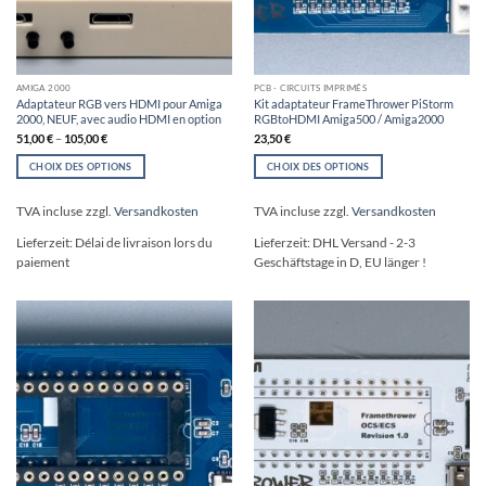
AMIGA 2000
PCB - CIRCUITS IMPRIMÉS
Adaptateur RGB vers HDMI pour Amiga
Kit adaptateur FrameThrower PiStorm
2000, NEUF, avec audio HDMI en option
RGBtoHDMI Amiga500 / Amiga2000
51,00
€
–
105,00
€
23,50
€
CHOIX DES OPTIONS
CHOIX DES OPTIONS
Ce
Ce
produit
produit
TVA incluse
zzgl.
Versandkosten
TVA incluse
zzgl.
Versandkosten
a
a
plusieurs
plusieurs
Lieferzeit:
Délai de livraison lors du
Lieferzeit:
DHL Versand - 2-3
variations.
variations.
paiement
Geschäftstage in D, EU länger !
Les
Les
options
options
peuvent
peuvent
être
être
choisies
choisies
sur
sur
la
la
page
page
du
du
produit
produit