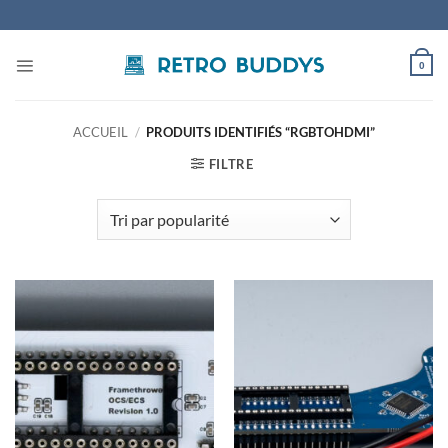
Passer
au
contenu
0
ACCUEIL
/
PRODUITS IDENTIFIÉS “RGBTOHDMI”
FILTRE