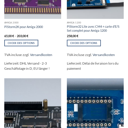
AMIGA 2000
AMIGA 1200
PiStorm32 Lite avec CM4 + carte d’E/S
PiStorm2K pour Amiga 2000
Set complet pour Amiga 1200
65,00
€
–
203,00
€
258,00
€
CHOIX DES OPTIONS
CHOIX DES OPTIONS
Ce
Ce
produit
produit
TVA incluse
zzgl.
Versandkosten
TVA incluse
zzgl.
Versandkosten
a
a
plusieurs
plusieurs
Lieferzeit:
DHL Versand - 2-3
Lieferzeit:
Délai de livraison lors du
variations.
variations.
Geschäftstage in D, EU länger !
paiement
Les
Les
options
options
peuvent
peuvent
être
être
choisies
choisies
sur
sur
la
la
page
page
du
du
produit
produit