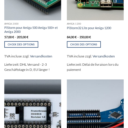
AMIGA 2000
AMIGA 1200
PiStorm pour Amiga 500 Amiga 500+ et
PiStorm32 Lite pour Amiga 1200
Amiga 2000
57,00
€
–
205,00
€
84,00
€
–
350,00
€
CHOIX DES OPTIONS
CHOIX DES OPTIONS
Ce
Ce
produit
produit
TVA incluse
zzgl.
Versandkosten
TVA incluse
zzgl.
Versandkosten
a
a
plusieurs
plusieurs
Lieferzeit:
DHL Versand - 2-3
Lieferzeit:
Délai de livraison lors du
variations.
variations.
Geschäftstage in D, EU länger !
paiement
Les
Les
options
options
peuvent
peuvent
être
être
choisies
choisies
sur
sur
la
la
page
page
du
du
produit
produit