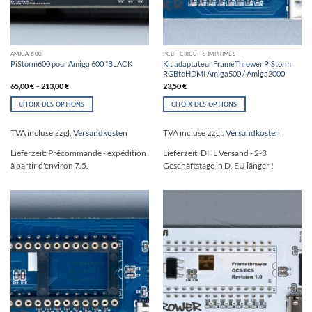
AMIGA 600
PCB - CIRCUITS IMPRIMÉS
Kit adaptateur FrameThrower PiStorm
PiStorm600 pour Amiga 600 *BLACK
RGBtoHDMI Amiga500 / Amiga2000
65,00
€
–
213,00
€
23,50
€
CHOIX DES OPTIONS
CHOIX DES OPTIONS
Ce
Ce
produit
produit
TVA incluse
zzgl.
Versandkosten
TVA incluse
zzgl.
Versandkosten
a
a
plusieurs
plusieurs
Lieferzeit:
Précommande - expédition
Lieferzeit:
DHL Versand - 2-3
variations.
variations.
à partir d'environ 7.5.
Geschäftstage in D, EU länger !
Les
Les
options
options
peuvent
peuvent
être
être
choisies
choisies
sur
sur
la
la
page
page
du
du
produit
produit