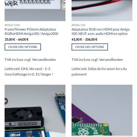
AMIGA 2000
AMIGA 500
FrameThrower PiStorm Adaptateur
Adaptateur RGB vers HDMI pour Amiga
RGBtoHDMI Amiga500 / Amiga2000
500, NEUF, avec audio HDMI en option
35,00
€
–
64,00
€
41,00
€
–
106,00
€
CHOIX DES OPTIONS
CHOIX DES OPTIONS
Ce
Ce
produit
produit
TVA incluse
zzgl.
Versandkosten
TVA incluse
zzgl.
Versandkosten
a
a
plusieurs
plusieurs
Lieferzeit:
DHL Versand - 2-3
Lieferzeit:
Délai de livraison lors du
variations.
variations.
Geschäftstage in D, EU länger !
paiement
Les
Les
options
options
peuvent
peuvent
être
être
choisies
choisies
sur
sur
la
la
page
page
du
du
produit
produit