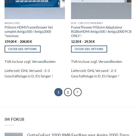
AMIGA 2000
PCB - CIRCUITS IMPRIMÉS
PiStorm HDMI Framethrower Set
FrameThrower PiStorm Adaptateur
complet Amiga500 / Amiga2000
RGBtoHDMI Amiga500 / Amiga2000 PCB
*nouveau
ONLY !
159,00
€
–
208,00
€
12,50
€
–
29,50
€
CHOIX DES OPTIONS
CHOIX DES OPTIONS
Ce
Ce
produit
produit
TVA incluse
zzgl.
Versandkosten
TVA incluse
zzgl.
Versandkosten
a
a
plusieurs
plusieurs
Lieferzeit:
DHL Versand - 2-3
Lieferzeit:
DHL Versand - 2-3
variations.
variations.
Geschäftstage in D, EU länger !
Geschäftstage in D, EU länger !
Les
Les
options
options
peuvent
peuvent
1
2
être
être
choisies
choisies
sur
sur
la
la
page
page
IM FOKUS
du
du
produit
produit
GottaGoFast 2000 8MB FastRam pour Amiga 2000 Zorro