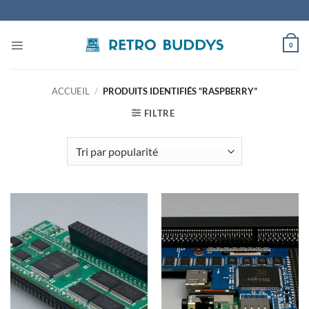
Passer
au
contenu
0
ACCUEIL
/
PRODUITS IDENTIFIÉS “RASPBERRY”
FILTRE