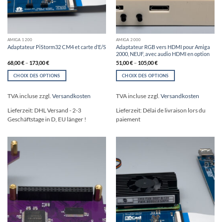
AMIGA 1200
AMIGA 2000
Adaptateur RGB vers HDMI pour Amiga
Adaptateur PiStorm32 CM4 et carte d’E/S
2000, NEUF, avec audio HDMI en option
68,00
€
–
173,00
€
51,00
€
–
105,00
€
CHOIX DES OPTIONS
CHOIX DES OPTIONS
Ce
Ce
produit
produit
TVA incluse
zzgl.
Versandkosten
TVA incluse
zzgl.
Versandkosten
a
a
plusieurs
plusieurs
Lieferzeit:
DHL Versand - 2-3
Lieferzeit:
Délai de livraison lors du
variations.
variations.
Geschäftstage in D, EU länger !
paiement
Les
Les
options
options
peuvent
peuvent
être
être
choisies
choisies
sur
sur
la
la
page
page
du
du
produit
produit