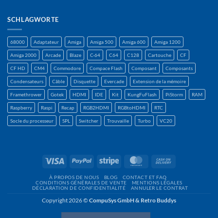
SCHLAGWORTE
68000
Adaptateur
Amiga
Amiga 500
Amiga 600
Amiga 1200
Amiga 2000
Arcade
Blaze
C-64
C64
C128
Cartouche
CF
CF HD
CM4
Commodore
Compace Flash
Composant
Composants
Condensateurs
Câble
Disquette
Evercade
Extension de la mémoire
Framethrower
Gotek
HDMI
IDE
Kit
KungFuFlash
PiStorm
RAM
Raspberry
Raspi
Recap
RGB2HDMI
RGBtoHDMI
RTC
Socle du processeur
SPL
Switcher
Trouvaille
Turbo
VC20
Visa
PayPal
Rayure
MasterCard
Contre
remboursement
À PROPOS DE NOUS
BLOG
CONTACT ET FAQ
CONDITIONS GÉNÉRALES DE VENTE
MENTIONS LÉGALES
DÉCLARATION DE CONFIDENTIALITÉ
ANNULER LE CONTRAT
Copyright 2026 ©
CompuSys GmbH & Retro Buddys