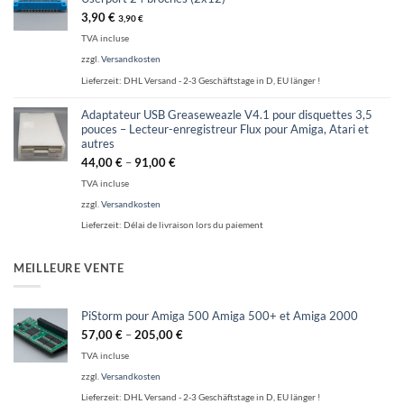
3,90
€
3,90
€
TVA incluse
zzgl.
Versandkosten
Lieferzeit:
DHL Versand - 2-3 Geschäftstage in D, EU länger !
Adaptateur USB Greaseweazle V4.1 pour disquettes 3,5
pouces – Lecteur-enregistreur Flux pour Amiga, Atari et
autres
44,00
€
–
91,00
€
TVA incluse
zzgl.
Versandkosten
Lieferzeit:
Délai de livraison lors du paiement
MEILLEURE VENTE
PiStorm pour Amiga 500 Amiga 500+ et Amiga 2000
57,00
€
–
205,00
€
TVA incluse
zzgl.
Versandkosten
Lieferzeit:
DHL Versand - 2-3 Geschäftstage in D, EU länger !