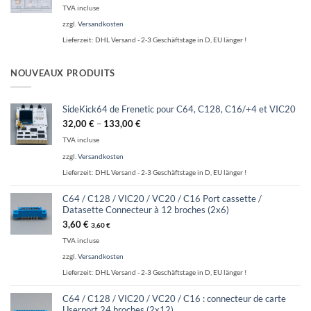
TVA incluse
zzgl.
Versandkosten
Lieferzeit:
DHL Versand - 2-3 Geschäftstage in D, EU länger !
NOUVEAUX PRODUITS
SideKick64 de Frenetic pour C64, C128, C16/+4 et VIC20
32,00
€
–
133,00
€
TVA incluse
zzgl.
Versandkosten
Lieferzeit:
DHL Versand - 2-3 Geschäftstage in D, EU länger !
C64 / C128 / VIC20 / VC20 / C16 Port cassette /
Datasette Connecteur à 12 broches (2x6)
3,60
€
3,60
€
TVA incluse
zzgl.
Versandkosten
Lieferzeit:
DHL Versand - 2-3 Geschäftstage in D, EU länger !
C64 / C128 / VIC20 / VC20 / C16 : connecteur de carte
Userport 24 broches (2x12)