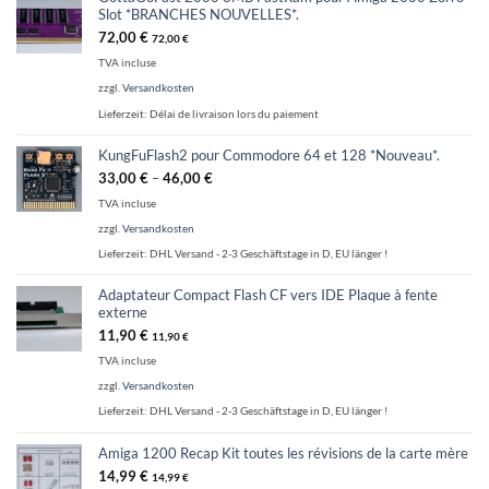
Slot *BRANCHES NOUVELLES*.
72,00
€
72,00
€
TVA incluse
zzgl.
Versandkosten
Lieferzeit:
Délai de livraison lors du paiement
KungFuFlash2 pour Commodore 64 et 128 *Nouveau*.
33,00
€
–
46,00
€
TVA incluse
zzgl.
Versandkosten
Lieferzeit:
DHL Versand - 2-3 Geschäftstage in D, EU länger !
Adaptateur Compact Flash CF vers IDE Plaque à fente
externe
11,90
€
11,90
€
TVA incluse
zzgl.
Versandkosten
Lieferzeit:
DHL Versand - 2-3 Geschäftstage in D, EU länger !
Amiga 1200 Recap Kit toutes les révisions de la carte mère
14,99
€
14,99
€