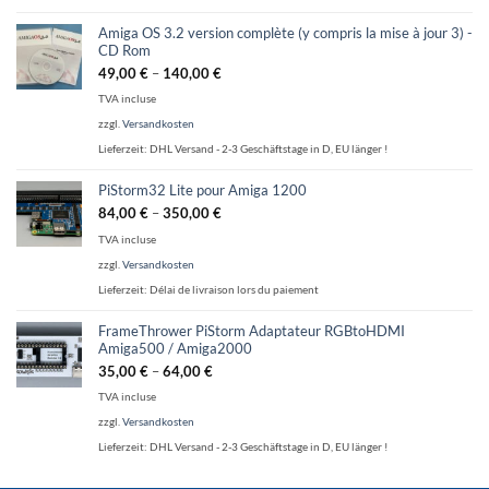
Amiga OS 3.2 version complète (y compris la mise à jour 3) -
CD Rom
49,00
€
–
140,00
€
TVA incluse
zzgl.
Versandkosten
Lieferzeit:
DHL Versand - 2-3 Geschäftstage in D, EU länger !
PiStorm32 Lite pour Amiga 1200
84,00
€
–
350,00
€
TVA incluse
zzgl.
Versandkosten
Lieferzeit:
Délai de livraison lors du paiement
FrameThrower PiStorm Adaptateur RGBtoHDMI
Amiga500 / Amiga2000
35,00
€
–
64,00
€
TVA incluse
zzgl.
Versandkosten
Lieferzeit:
DHL Versand - 2-3 Geschäftstage in D, EU länger !