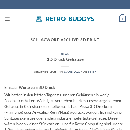
Zum
Inhalt
springen
0
SCHLAGWORT-ARCHIVE:
3D PRINT
NEWS
3D Druck Gehäuse
VERÖFFENTLICHT AM
6. JUNI 2026
VON
PETER
Ein paar Worte zum 3D Druck
Wir hatten in den letzten Tagen zu unseren Gehäusen ein wenig
Feedback erhalten. Wichtig zu verstehen ist, dass unsere angebotenen
Gehäuse in Kleinstserie und teilweise 1:1 auf Prusa 3D Druckern
(Filamente) oder Anycubic (Resin/Harz) gedruckt werden. Es sind keine
Spritzgussgehäuse oder anders industriell gefertigte Gehäuse. Diese
wären in den kleinen Stückzahlen - und für Retro Computing sind unsere
Stückzahlen schon sehr groß - einfach viel zu teuer. Ein Gehäuse für ein