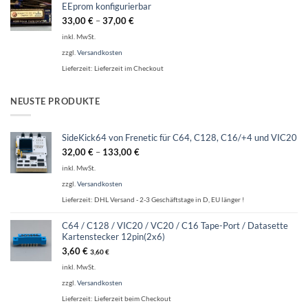
EEprom konfigurierbar
33,00
€
–
37,00
€
inkl. MwSt.
zzgl.
Versandkosten
Lieferzeit:
Lieferzeit im Checkout
NEUSTE PRODUKTE
SideKick64 von Frenetic für C64, C128, C16/+4 und VIC20
32,00
€
–
133,00
€
inkl. MwSt.
zzgl.
Versandkosten
Lieferzeit:
DHL Versand - 2-3 Geschäftstage in D, EU länger !
C64 / C128 / VIC20 / VC20 / C16 Tape-Port / Datasette
Kartenstecker 12pin(2x6)
3,60
€
3,60
€
inkl. MwSt.
zzgl.
Versandkosten
Lieferzeit:
Lieferzeit beim Checkout