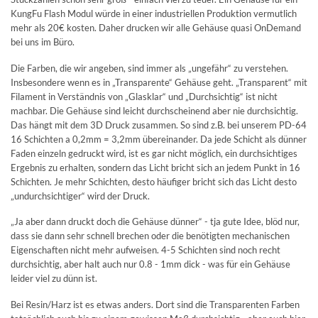
KungFu Flash Modul würde in einer industriellen Produktion vermutlich
mehr als 20€ kosten. Daher drucken wir alle Gehäuse quasi OnDemand
bei uns im Büro.
Die Farben, die wir angeben, sind immer als „ungefähr“ zu verstehen.
Insbesondere wenn es in „Transparente“ Gehäuse geht. „Transparent“ mit
Filament in Verständnis von „Glasklar“ und „Durchsichtig“ ist nicht
machbar. Die Gehäuse sind leicht durchscheinend aber nie durchsichtig.
Das hängt mit dem 3D Druck zusammen. So sind z.B. bei unserem PD-64
16 Schichten a 0,2mm = 3,2mm übereinander. Da jede Schicht als dünner
Faden einzeln gedruckt wird, ist es gar nicht möglich, ein durchsichtiges
Ergebnis zu erhalten, sondern das Licht bricht sich an jedem Punkt in 16
Schichten. Je mehr Schichten, desto häufiger bricht sich das Licht desto
„undurchsichtiger“ wird der Druck.
„Ja aber dann druckt doch die Gehäuse dünner“ - tja gute Idee, blöd nur,
dass sie dann sehr schnell brechen oder die benötigten mechanischen
Eigenschaften nicht mehr aufweisen. 4-5 Schichten sind noch recht
durchsichtig, aber halt auch nur 0.8 - 1mm dick - was für ein Gehäuse
leider viel zu dünn ist.
Bei Resin/Harz ist es etwas anders. Dort sind die Transparenten Farben