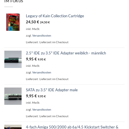
IM FOKUS
Legacy of Kain Collection Cartridge
24,50
€
24,50
€
inkl. MwSt.
zzgl.
Versandkosten
Lieferzeit:
Lieferzeit im Checkout
2.5" IDE zu 3.5" IDE Adapter weiblich - männlich
9,95
€
9,95
€
inkl. MwSt.
zzgl.
Versandkosten
Lieferzeit:
Lieferzeit im Checkout
SATA zu 3.5" IDE Adapter male
9,95
€
9,95
€
inkl. MwSt.
zzgl.
Versandkosten
Lieferzeit:
Lieferzeit im Checkout
4-fach Amiga 500/2000 ab 6a/4.5 Kickstart Switcher &