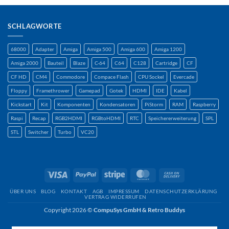
SCHLAGWORTE
68000
Adapter
Amiga
Amiga 500
Amiga 600
Amiga 1200
Amiga 2000
Bauteil
Blaze
C-64
C64
C128
Cartridge
CF
CF HD
CM4
Commodore
Compace Flash
CPU Sockel
Evercade
Floppy
Framethrower
Gamepad
Gotek
HDMI
IDE
Kabel
Kickstart
Kit
Komponenten
Kondensatoren
PiStorm
RAM
Raspberry
Raspi
Recap
RGB2HDMI
RGBtoHDMI
RTC
Speichererweiterung
SPL
STL
Switcher
Turbo
VC20
Visum
PayPal
Streifen
MasterCard
Nachnahme
ÜBER UNS
BLOG
KONTAKT
AGB
IMPRESSUM
DATENSCHUTZERKLÄRUNG
VERTRAG WIDERRUFEN
Copyright 2026 ©
CompuSys GmbH & Retro Buddys