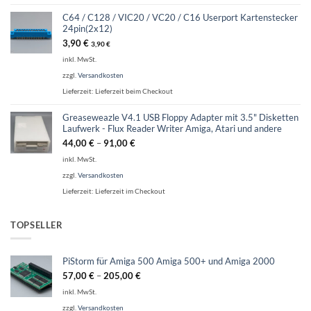
C64 / C128 / VIC20 / VC20 / C16 Userport Kartenstecker
24pin(2x12)
3,90
€
3,90
€
inkl. MwSt.
zzgl.
Versandkosten
Lieferzeit:
Lieferzeit beim Checkout
Greaseweazle V4.1 USB Floppy Adapter mit 3.5" Disketten
Laufwerk - Flux Reader Writer Amiga, Atari und andere
44,00
€
–
91,00
€
inkl. MwSt.
zzgl.
Versandkosten
Lieferzeit:
Lieferzeit im Checkout
TOPSELLER
PiStorm für Amiga 500 Amiga 500+ und Amiga 2000
57,00
€
–
205,00
€
inkl. MwSt.
zzgl.
Versandkosten