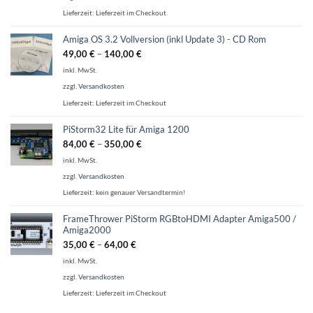
Lieferzeit:
Lieferzeit im Checkout
Amiga OS 3.2 Vollversion (inkl Update 3) - CD Rom
49,00
€
–
140,00
€
inkl. MwSt.
zzgl.
Versandkosten
Lieferzeit:
Lieferzeit im Checkout
PiStorm32 Lite für Amiga 1200
84,00
€
–
350,00
€
inkl. MwSt.
zzgl.
Versandkosten
Lieferzeit:
kein genauer Versandtermin!
FrameThrower PiStorm RGBtoHDMI Adapter Amiga500 /
Amiga2000
35,00
€
–
64,00
€
inkl. MwSt.
zzgl.
Versandkosten
Lieferzeit:
Lieferzeit im Checkout