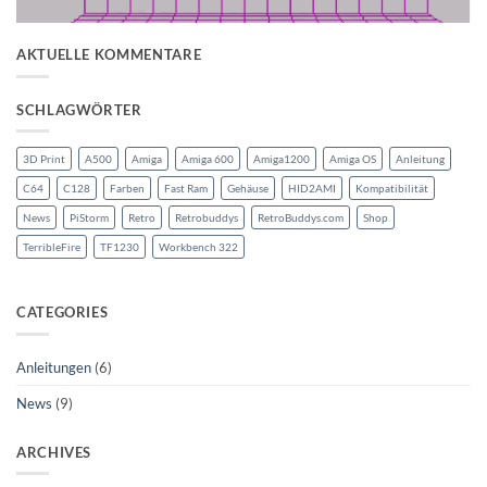
AKTUELLE KOMMENTARE
SCHLAGWÖRTER
3D Print
A500
Amiga
Amiga 600
Amiga1200
Amiga OS
Anleitung
C64
C128
Farben
Fast Ram
Gehäuse
HID2AMI
Kompatibilität
News
PiStorm
Retro
Retrobuddys
RetroBuddys.com
Shop
TerribleFire
TF1230
Workbench 322
CATEGORIES
Anleitungen
(6)
News
(9)
ARCHIVES