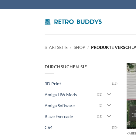
Zum
Inhalt
springen
STARTSEITE
/
SHOP
/
PRODUKTE VERSCHLA
DURCHSUCHEN SIE
3D Print
(13)
Amiga HW Mods
(72)
Amiga Software
(6)
Blaze Evercade
(11)
C64
(20)
KABEL