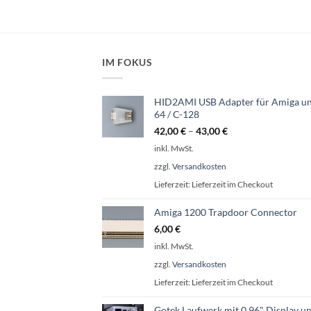
IM FOKUS
HID2AMI USB Adapter für Amiga un
64 / C-128
42,00
€
–
43,00
€
inkl. MwSt.
zzgl.
Versandkosten
Lieferzeit:
Lieferzeit im Checkout
Amiga 1200 Trapdoor Connector
6,00
€
inkl. MwSt.
zzgl.
Versandkosten
Lieferzeit:
Lieferzeit im Checkout
Gotek Laufwerk mit 0.96" Display u