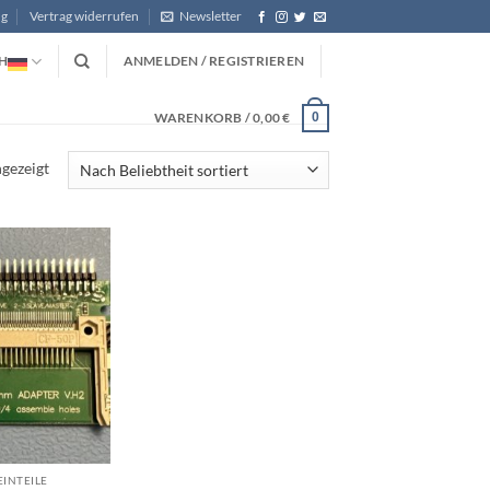
ng
Vertrag widerrufen
Newsletter
H
ANMELDEN / REGISTRIEREN
WARENKORB /
0,00
€
0
Nach
gezeigt
Beliebtheit
sortiert
EINTEILE