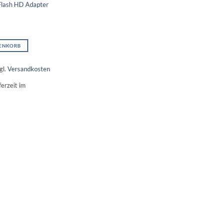
lash HD Adapter
RENKORB
gl.
Versandkosten
ferzeit im