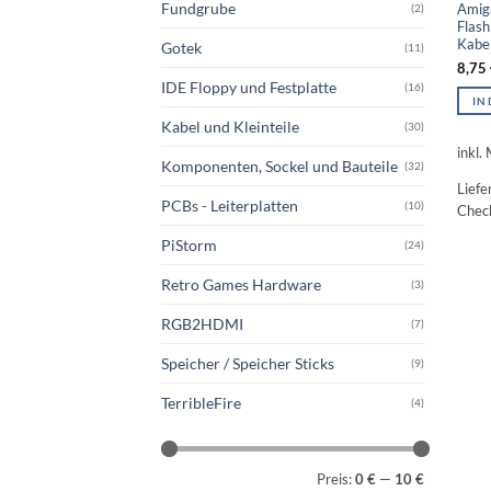
Fundgrube
Amig
(2)
Flash
Kabe
Gotek
(11)
8,75
IDE Floppy und Festplatte
(16)
IN
Kabel und Kleinteile
(30)
inkl.
Komponenten, Sockel und Bauteile
(32)
Liefe
PCBs - Leiterplatten
(10)
Chec
PiStorm
(24)
Retro Games Hardware
(3)
RGB2HDMI
(7)
Speicher / Speicher Sticks
(9)
TerribleFire
(4)
Min.
Max.
Preis:
0 €
—
10 €
Preis
Preis