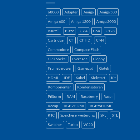
68000
Adapter
Amiga
Amiga 500
Amiga 600
Amiga 1200
Amiga 2000
Bauteil
Blaze
C-64
C64
C128
Cartridge
CF
CF HD
CM4
Commodore
Compace Flash
CPU Sockel
Evercade
Floppy
Framethrower
Gamepad
Gotek
HDMI
IDE
Kabel
Kickstart
Kit
Komponenten
Kondensatoren
PiStorm
RAM
Raspberry
Raspi
Recap
RGB2HDMI
RGBtoHDMI
RTC
Speichererweiterung
SPL
STL
Switcher
Turbo
VC20