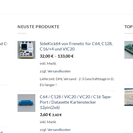
NEUSTE PRODUKTE
TOP
d C-
SideKick64 von Frenetic für C64, C128,
C16/+4 und VIC20
32,00
€
–
133,00
€
inkl. MwSt.
zzgl.
Versandkosten
Lieferzeit:
DHL Versand - 2-3 Geschäftstage in D,
EU länger !
C64 / C128 / VIC20 / VC20 / C16 Tape-
Port / Datasette Kartenstecker
12pin(2x6)
3,60
€
3,60
€
inkl. MwSt.
zzgl.
Versandkosten
nd