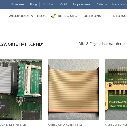
Über uns
Blog
Kontakt
AGB
Impressum
Datenschutzerkläru
WILLKOMMEN
BLOG
RETRO SHOP
ÜBER UNS
DEUTSC
Alle 3 Ergebnisse werden an
GWORTET MIT „CF HD“
 UND KLEINTEILE
KABEL UND KLEINTEILE
KABEL UND KL