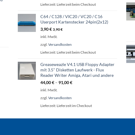
Lieferzeit:
Lieferzeit beim Checkout
C64 / C128 / VIC20 / VC20 / C16
Userport Kartenstecker 24pin(2x12)
3,90
€
3,90
€
inkl. MwSt.
zzgl.
Versandkosten
Lieferzeit:
Lieferzeit beim Checkout
Greaseweazle V4.1 USB Floppy Adapter
mit 3.5" Disketten Laufwerk - Flux
Reader Writer Amiga, Atari und andere
44,00
€
–
91,00
€
inkl. MwSt.
zzgl.
Versandkosten
Lieferzeit:
Lieferzeit im Checkout