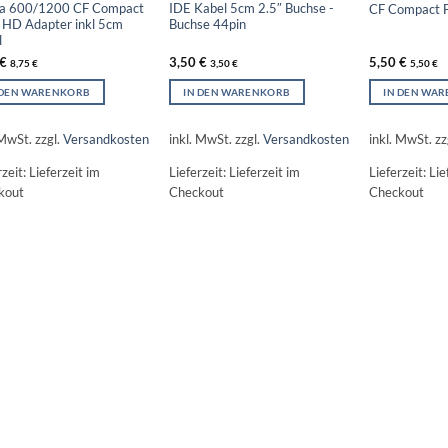
a 600/1200 CF Compact
IDE Kabel 5cm 2.5″ Buchse -
CF Compact F
 HD Adapter inkl 5cm
Buchse 44pin
l
€
3,50
€
5,50
€
8,75
€
3,50
€
5,50
€
 DEN WARENKORB
IN DEN WARENKORB
IN DEN WA
 MwSt.
zzgl.
Versandkosten
inkl. MwSt.
zzgl.
Versandkosten
inkl. MwSt.
zz
rzeit:
Lieferzeit im
Lieferzeit:
Lieferzeit im
Lieferzeit:
Lie
kout
Checkout
Checkout