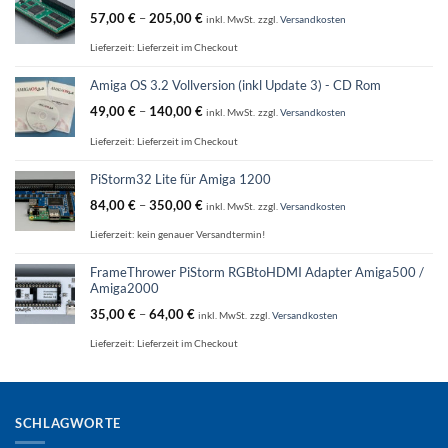
57,00
€
–
205,00
€
inkl. MwSt.
zzgl.
Versandkosten
Lieferzeit:
Lieferzeit im Checkout
Amiga OS 3.2 Vollversion (inkl Update 3) - CD Rom
49,00
€
–
140,00
€
inkl. MwSt.
zzgl.
Versandkosten
Lieferzeit:
Lieferzeit im Checkout
PiStorm32 Lite für Amiga 1200
84,00
€
–
350,00
€
inkl. MwSt.
zzgl.
Versandkosten
Lieferzeit:
kein genauer Versandtermin!
FrameThrower PiStorm RGBtoHDMI Adapter Amiga500 /
Amiga2000
35,00
€
–
64,00
€
inkl. MwSt.
zzgl.
Versandkosten
Lieferzeit:
Lieferzeit im Checkout
SCHLAGWORTE