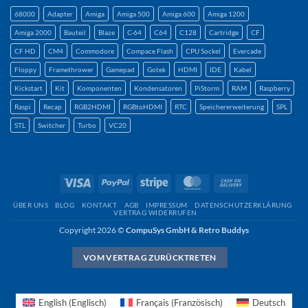
68000
Adapter
Amiga
Amiga 500
Amiga 600
Amiga 1200
Amiga 2000
Bauteil
Blaze
C-64
C64
C128
Cartridge
CF
CF HD
CM4
Commodore
Compace Flash
CPU Sockel
Evercade
Floppy
Framethrower
Gamepad
Gotek
HDMI
IDE
Kabel
Kickstart
Kit
Komponenten
Kondensatoren
PiStorm
RAM
Raspberry
Raspi
Recap
RGB2HDMI
RGBtoHDMI
RTC
Speichererweiterung
SPL
STL
Switcher
Turbo
VC20
Visum
PayPal
Streifen
MasterCard
Nachnahme
ÜBER UNS
BLOG
KONTAKT
AGB
IMPRESSUM
DATENSCHUTZERKLÄRUNG
VERTRAG WIDERRUFEN
Copyright 2026 ©
CompuSys GmbH & Retro Buddys
VOM VERTRAG ZURÜCKTRETEN
English
(
Englisch
)
Français
(
Französisch
)
Deutsch