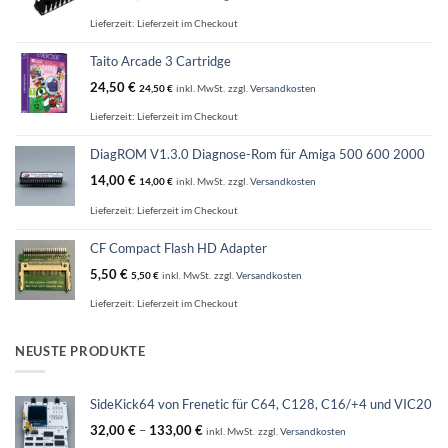
Lieferzeit:
Lieferzeit im Checkout
Taito Arcade 3 Cartridge
24,50
€
24,50
€
inkl. MwSt.
zzgl.
Versandkosten
Lieferzeit:
Lieferzeit im Checkout
DiagROM V1.3.0 Diagnose-Rom für Amiga 500 600 2000
14,00
€
14,00
€
inkl. MwSt.
zzgl.
Versandkosten
Lieferzeit:
Lieferzeit im Checkout
CF Compact Flash HD Adapter
5,50
€
5,50
€
inkl. MwSt.
zzgl.
Versandkosten
Lieferzeit:
Lieferzeit im Checkout
NEUSTE PRODUKTE
SideKick64 von Frenetic für C64, C128, C16/+4 und VIC20
32,00
€
–
133,00
€
inkl. MwSt.
zzgl.
Versandkosten