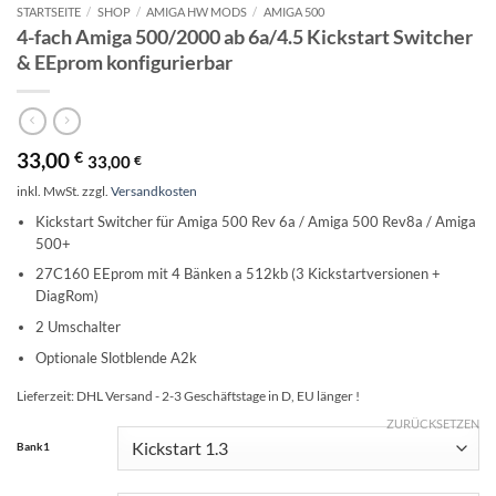
STARTSEITE
/
SHOP
/
AMIGA HW MODS
/
AMIGA 500
4-fach Amiga 500/2000 ab 6a/4.5 Kickstart Switcher
& EEprom konfigurierbar
33,00
€
33,00
€
inkl. MwSt.
zzgl.
Versandkosten
Kickstart Switcher für Amiga 500 Rev 6a / Amiga 500 Rev8a / Amiga
500+
27C160 EEprom mit 4 Bänken a 512kb (3 Kickstartversionen +
DiagRom)
2 Umschalter
Optionale Slotblende A2k
Lieferzeit:
DHL Versand - 2-3 Geschäftstage in D, EU länger !
ZURÜCKSETZEN
Alternative:
Bank1