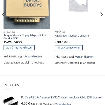
AMIGA 1000
AMIGA 500
Amiga externer Floppy Adapter Set für
Amiga 500 Trapdoor Connector
Gotek + FDD
34,00
€
–
42,50
€
3,50
€
3,50
€
AUSFÜHRUNG WÄHLEN
IN DEN WARENKORB
Dieses
Produkt
inkl. MwSt.
zzgl.
Versandkosten
inkl. MwSt.
zzgl.
Versandkosten
weist
Lieferzeit:
Lieferzeit im Checkout
Lieferzeit:
Lieferzeit im Checkout
mehrere
Varianten
auf.
Die
Optionen
können
IM FOKUS
auf
der
Produktseite
RTC72421 A / Epson 1531C Realtimeclock Chip DIP Sockel
gewählt
4,00
€
4,00
€
inkl. MwSt.
zzgl.
Versandkosten
werden