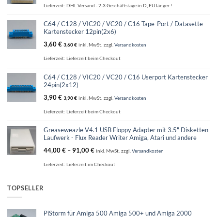
Lieferzeit:
DHL Versand - 2-3 Geschäftstage in D, EU länger !
C64 / C128 / VIC20 / VC20 / C16 Tape-Port / Datasette
Kartenstecker 12pin(2x6)
3,60
€
3,60
€
inkl. MwSt.
zzgl.
Versandkosten
Lieferzeit:
Lieferzeit beim Checkout
C64 / C128 / VIC20 / VC20 / C16 Userport Kartenstecker
24pin(2x12)
3,90
€
3,90
€
inkl. MwSt.
zzgl.
Versandkosten
Lieferzeit:
Lieferzeit beim Checkout
Greaseweazle V4.1 USB Floppy Adapter mit 3.5" Disketten
Laufwerk - Flux Reader Writer Amiga, Atari und andere
44,00
€
–
91,00
€
inkl. MwSt.
zzgl.
Versandkosten
Lieferzeit:
Lieferzeit im Checkout
TOPSELLER
PiStorm für Amiga 500 Amiga 500+ und Amiga 2000