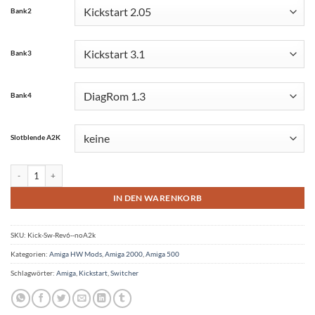
Bank2
Bank3
Bank4
Slotblende A2K
4-fach Amiga 500/2000 ab 6a/4.5 Kickstart Switcher & EEprom konfigurierbar M
IN DEN WARENKORB
SKU:
Kick-Sw-Rev6--noA2k
Kategorien:
Amiga HW Mods
,
Amiga 2000
,
Amiga 500
Schlagwörter:
Amiga
,
Kickstart
,
Switcher