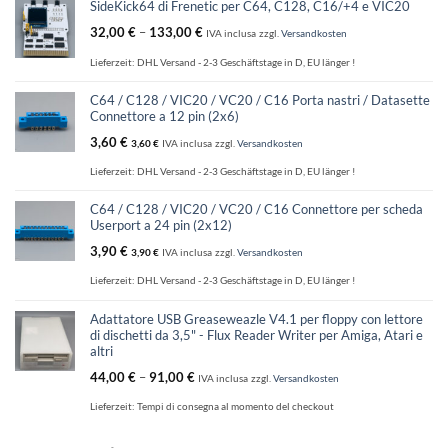
SideKick64 di Frenetic per C64, C128, C16/+4 e VIC20
32,00
€
–
133,00
€
IVA inclusa
zzgl.
Versandkosten
Lieferzeit:
DHL Versand - 2-3 Geschäftstage in D, EU länger !
C64 / C128 / VIC20 / VC20 / C16 Porta nastri / Datasette
Connettore a 12 pin (2x6)
3,60
€
3,60
€
IVA inclusa
zzgl.
Versandkosten
Lieferzeit:
DHL Versand - 2-3 Geschäftstage in D, EU länger !
C64 / C128 / VIC20 / VC20 / C16 Connettore per scheda
Userport a 24 pin (2x12)
3,90
€
3,90
€
IVA inclusa
zzgl.
Versandkosten
Lieferzeit:
DHL Versand - 2-3 Geschäftstage in D, EU länger !
Adattatore USB Greaseweazle V4.1 per floppy con lettore
di dischetti da 3,5" - Flux Reader Writer per Amiga, Atari e
altri
44,00
€
–
91,00
€
IVA inclusa
zzgl.
Versandkosten
Lieferzeit:
Tempi di consegna al momento del checkout