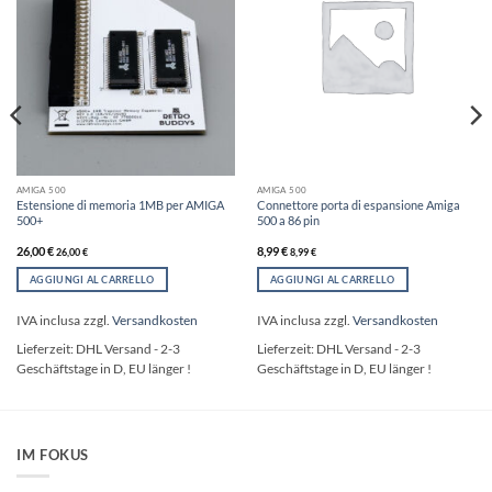
AMIGA 500
AMIGA 500
Estensione di memoria 1MB per AMIGA
Connettore porta di espansione Amiga
500+
500 a 86 pin
26,00
€
8,99
€
26,00
€
8,99
€
AGGIUNGI AL CARRELLO
AGGIUNGI AL CARRELLO
IVA inclusa
zzgl.
Versandkosten
IVA inclusa
zzgl.
Versandkosten
Lieferzeit:
DHL Versand - 2-3
Lieferzeit:
DHL Versand - 2-3
Geschäftstage in D, EU länger !
Geschäftstage in D, EU länger !
IM FOKUS