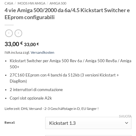
CASA
/
MODS HW AMIGA
/
AMIGA 500
4 vie Amiga 500/2000 da 6a/4.5 Kickstart Switcher e
EEprom configurabili
33,00
€
33,00
€
IVA inclusa
zzgl.
Versandkosten
Kickstart Switcher per Amiga 500 Rev 6a / Amiga 500 Rev8a / Amiga
500+
27C160 EEprom con 4 banchi da 512kb (3 versioni Kickstart +
DiagRom)
2 interruttori di commutazione
Copri slot opzionale A2k
Lieferzeit:
DHL Versand - 2-3 Geschäftstage in D, EU länger !
SVUOTA
Alternative:
Banca1