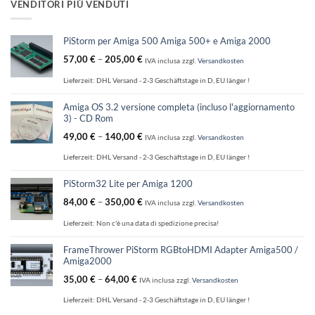
VENDITORI PIÙ VENDUTI
PiStorm per Amiga 500 Amiga 500+ e Amiga 2000
57,00
€
–
205,00
€
IVA inclusa
zzgl.
Versandkosten
Lieferzeit:
DHL Versand - 2-3 Geschäftstage in D, EU länger !
Amiga OS 3.2 versione completa (incluso l'aggiornamento
3) - CD Rom
49,00
€
–
140,00
€
IVA inclusa
zzgl.
Versandkosten
Lieferzeit:
DHL Versand - 2-3 Geschäftstage in D, EU länger !
PiStorm32 Lite per Amiga 1200
84,00
€
–
350,00
€
IVA inclusa
zzgl.
Versandkosten
Lieferzeit:
Non c'è una data di spedizione precisa!
FrameThrower PiStorm RGBtoHDMI Adapter Amiga500 /
Amiga2000
35,00
€
–
64,00
€
IVA inclusa
zzgl.
Versandkosten
Lieferzeit:
DHL Versand - 2-3 Geschäftstage in D, EU länger !