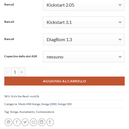
Banca2
Banca3
Banca4
Coperchio dello slot A2K
4 vie Amiga 500/2000 da 6a/4.5 Kickstart Switcher e EEprom configurabili quantit
AGGIUNGI AL CARRELLO
SKU:
Kick-Sw-Rev6--noA2k
Categorie:
Mods HW Amiga
,
Amiga 2000
,
Amiga 500
Tag:
Amiga
,
Avviamento
,
Commutatore