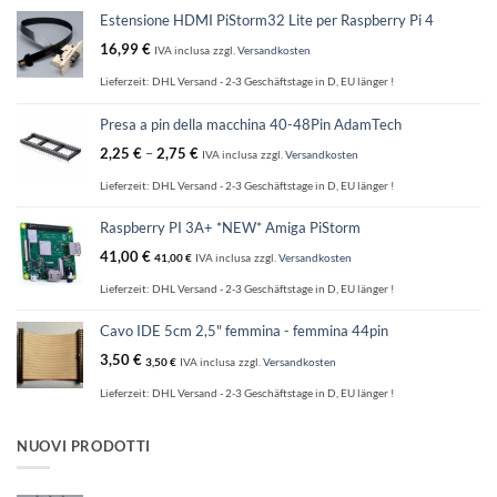
Estensione HDMI PiStorm32 Lite per Raspberry Pi 4
16,99
€
IVA inclusa
zzgl.
Versandkosten
Lieferzeit:
DHL Versand - 2-3 Geschäftstage in D, EU länger !
Presa a pin della macchina 40-48Pin AdamTech
2,25
€
–
2,75
€
IVA inclusa
zzgl.
Versandkosten
Lieferzeit:
DHL Versand - 2-3 Geschäftstage in D, EU länger !
Raspberry PI 3A+ *NEW* Amiga PiStorm
41,00
€
41,00
€
IVA inclusa
zzgl.
Versandkosten
Lieferzeit:
DHL Versand - 2-3 Geschäftstage in D, EU länger !
Cavo IDE 5cm 2,5" femmina - femmina 44pin
3,50
€
3,50
€
IVA inclusa
zzgl.
Versandkosten
Lieferzeit:
DHL Versand - 2-3 Geschäftstage in D, EU länger !
NUOVI PRODOTTI