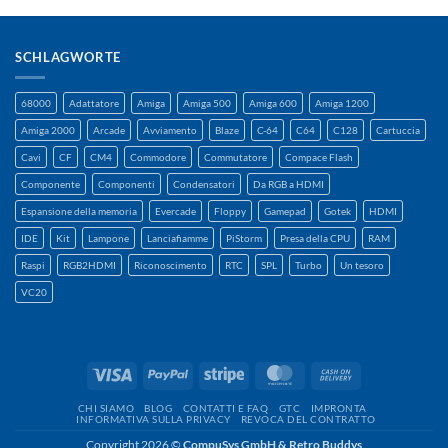
SCHLAGWORTE
68000
Adattatore
Amiga
Amiga 500
Amiga 600
Amiga 1200
Amiga 2000
Arcade
Avviamento
Blaze
C-64
C64
C128
Cartuccia
Cavi
CF
CM4
Commodore
Commutatore
Compace Flash
Componente
Componenti
Condensatori
Da RGB a HDMI
Espansione della memoria
Evercade
Floppy
Gamepad
Gotek
HDMI
IDE
Kit
Lampone
Lanciafiamme
PiStorm
Presa della CPU
RAM
Raspi
RGB2HDMI
Riconoscimento
RTC
SPL
Turbo
Un tesoro
VC20
Visto
PayPal
A
MasterCard
Contanti
strisce
alla
CHI SIAMO
BLOG
CONTATTI E FAQ
GTC
IMPRONTA
consegna
INFORMATIVA SULLA PRIVACY
REVOCA DEL CONTRATTO
Copyright 2026 ©
CompuSys GmbH & Retro Buddys