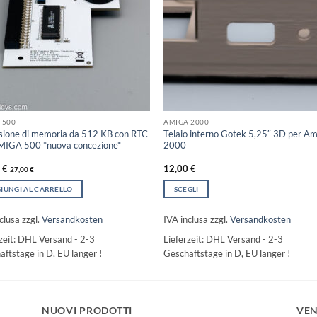
 500
AMIGA 2000
sione di memoria da 512 KB con RTC
Telaio interno Gotek 5,25″ 3D per A
MIGA 500 *nuova concezione*
2000
0
€
12,00
€
27,00
€
IUNGI AL CARRELLO
SCEGLI
Questo
prodotto
clusa
zzgl.
Versandkosten
IVA inclusa
zzgl.
Versandkosten
ha
zeit:
DHL Versand - 2-3
Lieferzeit:
DHL Versand - 2-3
più
ftstage in D, EU länger !
Geschäftstage in D, EU länger !
varianti.
Le
opzioni
possono
NUOVI PRODOTTI
VEN