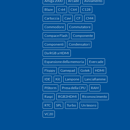
Amiga 2000
Arcade
Avviamento
Blaze
C-64
C64
C128
Cartuccia
Cavi
CF
CM4
Commodore
Commutatore
Compace Flash
Componente
Componenti
Condensatori
Da RGB a HDMI
Espansione della memoria
Evercade
Floppy
Gamepad
Gotek
HDMI
IDE
Kit
Lampone
Lanciafiamme
PiStorm
Presa della CPU
RAM
Raspi
RGB2HDMI
Riconoscimento
RTC
SPL
Turbo
Un tesoro
VC20