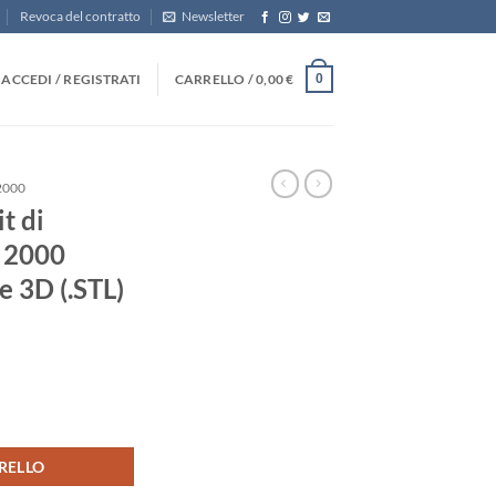
Revoca del contratto
Newsletter
ACCEDI / REGISTRATI
CARRELLO /
0,00
€
0
2000
it di
 2000
e 3D (.STL)
ne Amiga 2000 5,25" per stampante 3D (.STL) quantità
RELLO