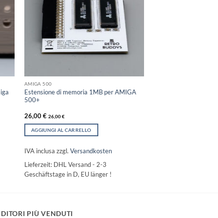
AMIGA 500
miga
Estensione di memoria 1MB per AMIGA
500+
26,00
€
26,00
€
AGGIUNGI AL CARRELLO
IVA inclusa
zzgl.
Versandkosten
Lieferzeit:
DHL Versand - 2-3
Geschäftstage in D, EU länger !
DITORI PIÙ VENDUTI