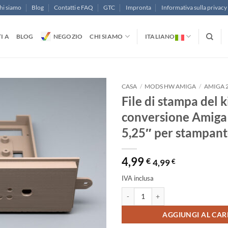
hi siamo
Blog
Contatti e FAQ
GTC
Impronta
Informativa sulla privacy
I A
BLOG
NEGOZIO
CHI SIAMO
ITALIANO
CASA
/
MODS HW AMIGA
/
AMIGA 
File di stampa del k
conversione Amiga
5,25″ per stampant
4,99
€
4,99
€
IVA inclusa
File di stampa del kit di conversio
Alternative:
AGGIUNGI AL CAR