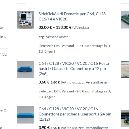
essere
scelte
nella
SideKick64 di Frenetic per C64, C128,
pagina
C16/+4 e VIC20
del
32,00
€
–
133,00
€
ten
IVA inclusa
prodotto
in D,
zzgl.
Versandkosten
Lieferzeit:
DHL Versand - 2-3 Geschäftstage in D,
EU länger !
5" 3D
C64 / C128 / VIC20 / VC20 / C16 Porta
nastri / Datasette Connettore a 12 pin
(2x6)
3,60
€
3,60
€
IVA inclusa
zzgl.
Versandkosten
Lieferzeit:
DHL Versand - 2-3 Geschäftstage in D,
EU länger !
C64 / C128 / VIC20 / VC20 / C16
in D,
Connettore per scheda Userport a 24 pin
(2x12)
3,90
€
 e
3,90
€
IVA inclusa
zzgl.
Versandkosten