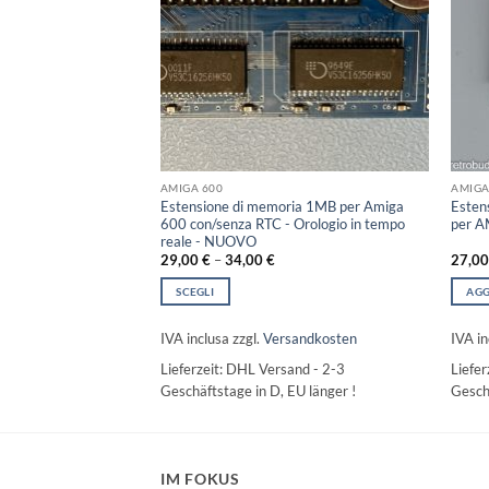
AMIGA 600
AMIGA
Estensione di memoria 1MB per Amiga
Esten
 espansione Amiga
600 con/senza RTC - Orologio in tempo
per A
reale - NUOVO
29,00
€
–
34,00
€
27,0
SCEGLI
AGG
LLO
Questo
prodotto
IVA inclusa
zzgl.
Versandkosten
IVA in
sandkosten
ha
Lieferzeit:
DHL Versand - 2-3
Liefer
nd - 2-3
più
Geschäftstage in D, EU länger !
Geschä
EU länger !
varianti.
Le
opzioni
possono
IM FOKUS