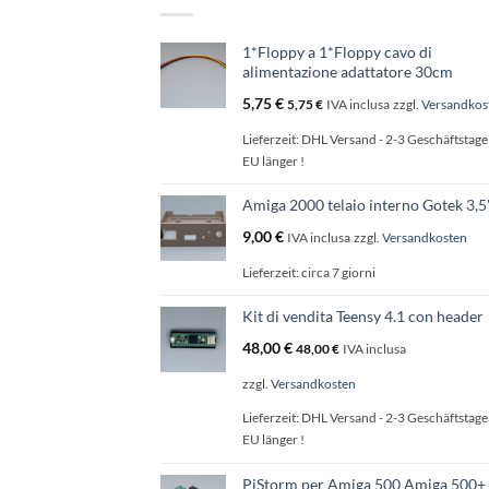
essere
scelte
nella
1*Floppy a 1*Floppy cavo di
pagina
alimentazione adattatore 30cm
del
5,75
€
5,75
€
IVA inclusa
zzgl.
Versandkos
prodotto
Lieferzeit:
DHL Versand - 2-3 Geschäftstage 
EU länger !
Amiga 2000 telaio interno Gotek 3,
9,00
€
IVA inclusa
zzgl.
Versandkosten
Lieferzeit:
circa 7 giorni
Kit di vendita Teensy 4.1 con header
48,00
€
48,00
€
IVA inclusa
zzgl.
Versandkosten
Lieferzeit:
DHL Versand - 2-3 Geschäftstage 
EU länger !
PiStorm per Amiga 500 Amiga 500+