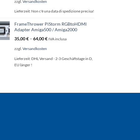
zzgl.
Versandkosten
Lieferzeit:
Non c'è una data di spedizione precisa!
FrameThrower PiStorm RGBtoHDMI
Adapter Amiga500 / Amiga2000
35,00
€
–
64,00
€
IVA inclusa
zzgl.
Versandkosten
Lieferzeit:
DHL Versand - 2-3 Geschäftstage in D,
EU länger !