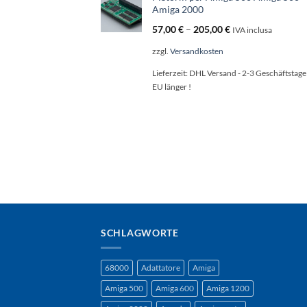
Amiga 2000
57,00
€
–
205,00
€
IVA inclusa
zzgl.
Versandkosten
Lieferzeit:
DHL Versand - 2-3 Geschäftstage 
EU länger !
SCHLAGWORTE
68000
Adattatore
Amiga
Amiga 500
Amiga 600
Amiga 1200