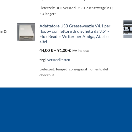
Lieferzeit:
DHL Versand - 2-3 Geschäftstage in D,
EU länger !
Adattatore USB Greaseweazle V4.1 per
floppy con lettore di dischetti da 3,5" -
in D,
Flux Reader Writer per Amiga, Atari e
altri
44,00
€
–
91,00
€
IVA inclusa
zzgl.
Versandkosten
Lieferzeit:
Tempi di consegna al momento del
checkout