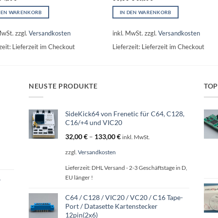
DEN WARENKORB
IN DEN WARENKORB
MwSt.
zzgl.
Versandkosten
inkl. MwSt.
zzgl.
Versandkosten
zeit:
Lieferzeit im Checkout
Lieferzeit:
Lieferzeit im Checkout
NEUSTE PRODUKTE
TOP
SideKick64 von Frenetic für C64, C128,
C16/+4 und VIC20
32,00
€
–
133,00
€
inkl. MwSt.
zzgl.
Versandkosten
Lieferzeit:
DHL Versand - 2-3 Geschäftstage in D,
EU länger !
6
C64 / C128 / VIC20 / VC20 / C16 Tape-
Port / Datasette Kartenstecker
12pin(2x6)