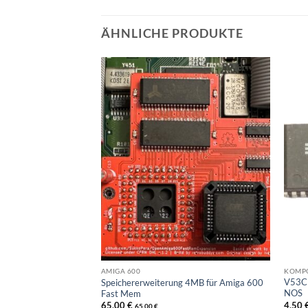
ÄHNLICHE PRODUKTE
KOMPO
AMIGA 600
 Digital WD 1600
V53C
Speichererweiterung 4MB für Amiga 600
NOS
Fast Mem
4,50
65,00
€
65,00
€