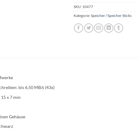
SKU:
10477
Kategorie:
Speicher / Speicher Sticks
ufwerke
chreiben: bis 6,50 MB/s (43x)
x 15 x 7 mm
einen Gehäuse
schwarz