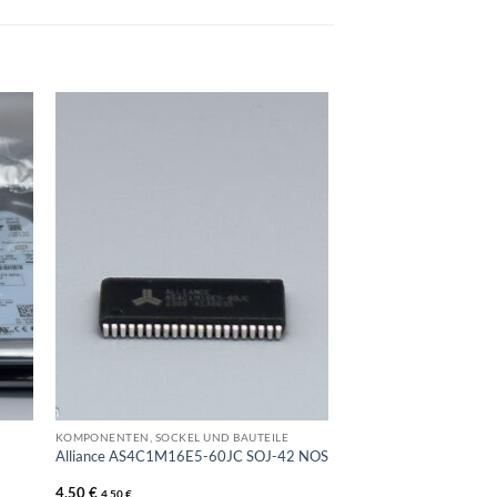
KOMPONENTEN, SOCKEL UND BAUTEILE
Alliance AS4C1M16E5-60JC SOJ-42 NOS
4,50
€
4,50
€