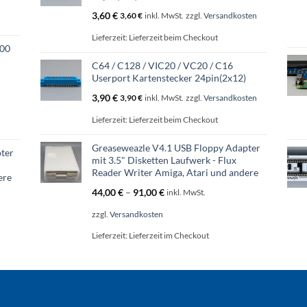
3,60
€
3,60
€
inkl. MwSt.
zzgl.
Versandkosten
Lieferzeit:
Lieferzeit beim Checkout
600
C64 / C128 / VIC20 / VC20 / C16
Userport Kartenstecker 24pin(2x12)
3,90
€
3,90
€
inkl. MwSt.
zzgl.
Versandkosten
Lieferzeit:
Lieferzeit beim Checkout
Greaseweazle V4.1 USB Floppy Adapter
ter
mit 3.5" Disketten Laufwerk - Flux
Reader Writer Amiga, Atari und andere
ere
44,00
€
–
91,00
€
inkl. MwSt.
zzgl.
Versandkosten
Lieferzeit:
Lieferzeit im Checkout