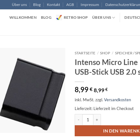
Über uns
Blog
Kontakt
AGB
Impressum
Datenschutzerkläru
WILLKOMMEN
BLOG
RETRO SHOP
ÜBER UNS
DEUTSC
STARTSEITE
/
SHOP
/
SPEICHER / S
Intenso Micro Line
USB-Stick USB 2.0 
8,99
€
8,99
€
inkl. MwSt.
zzgl.
Versandkosten
Lieferzeit:
Lieferzeit im Checkout
Intenso Micro Line 16 GB USB-Stic
Alternative:
IN DEN WAREN