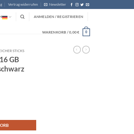
ng
Vertrag widerrufen
Newsletter
H
ANMELDEN / REGISTRIEREN
WARENKORB /
0,00
€
0
PEICHER STICKS
 16 GB
schwarz
k USB 2.0 schwarz Menge
KORB