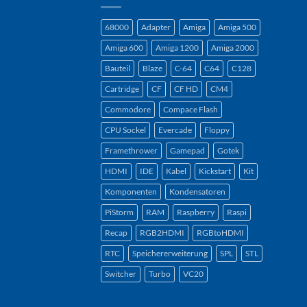
68000
Adapter
Amiga
Amiga 500
Amiga 600
Amiga 1200
Amiga 2000
Bauteil
Blaze
C-64
C64
C128
Cartridge
CF
CF HD
CM4
Commodore
Compace Flash
CPU Sockel
Evercade
Floppy
Framethrower
Gamepad
Gotek
HDMI
IDE
Kabel
Kickstart
Kit
Komponenten
Kondensatoren
PiStorm
RAM
Raspberry
Raspi
Recap
RGB2HDMI
RGBtoHDMI
RTC
Speichererweiterung
SPL
STL
Switcher
Turbo
VC20