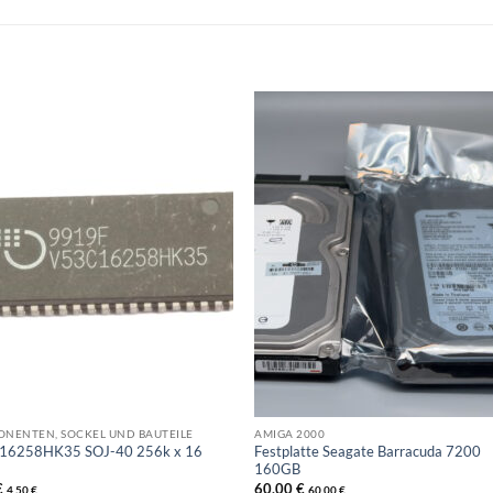
NENTEN, SOCKEL UND BAUTEILE
AMIGA 2000
16258HK35 SOJ-40 256k x 16
Festplatte Seagate Barracuda 7200
160GB
€
60,00
€
4,50
€
60,00
€