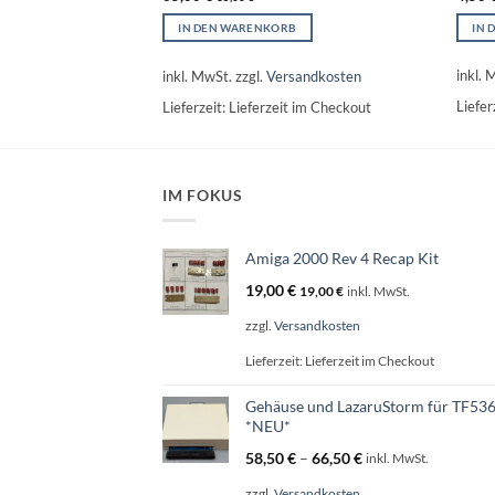
B
IN 
IN DEN WARENKORB
sandkosten
inkl. 
inkl. MwSt.
zzgl.
Versandkosten
 im Checkout
Liefer
Lieferzeit:
Lieferzeit im Checkout
IM FOKUS
Amiga 2000 Rev 4 Recap Kit
19,00
€
19,00
€
inkl. MwSt.
zzgl.
Versandkosten
Lieferzeit:
Lieferzeit im Checkout
Gehäuse und LazaruStorm für TF53
*NEU*
58,50
€
–
66,50
€
inkl. MwSt.
zzgl.
Versandkosten