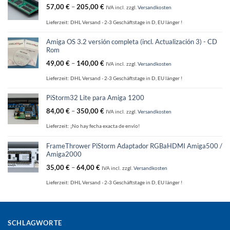
57,00
€
–
205,00
€
IVA incl.
zzgl.
Versandkosten
Lieferzeit:
DHL Versand - 2-3 Geschäftstage in D, EU länger !
Amiga OS 3.2 versión completa (incl. Actualización 3) - CD
Rom
49,00
€
–
140,00
€
IVA incl.
zzgl.
Versandkosten
Lieferzeit:
DHL Versand - 2-3 Geschäftstage in D, EU länger !
PiStorm32 Lite para Amiga 1200
84,00
€
–
350,00
€
IVA incl.
zzgl.
Versandkosten
Lieferzeit:
¡No hay fecha exacta de envío!
FrameThrower PiStorm Adaptador RGBaHDMI Amiga500 /
Amiga2000
35,00
€
–
64,00
€
IVA incl.
zzgl.
Versandkosten
Lieferzeit:
DHL Versand - 2-3 Geschäftstage in D, EU länger !
SCHLAGWORTE