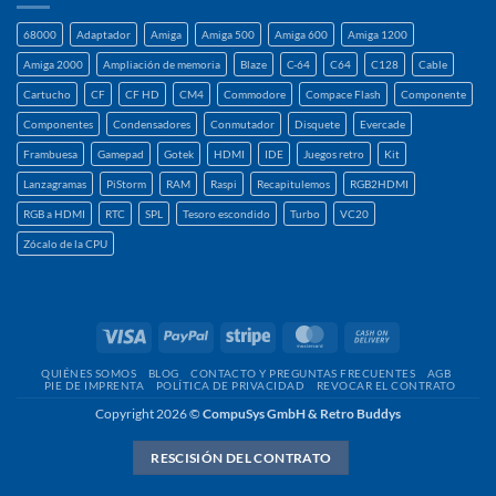
68000
Adaptador
Amiga
Amiga 500
Amiga 600
Amiga 1200
Amiga 2000
Ampliación de memoria
Blaze
C-64
C64
C128
Cable
Cartucho
CF
CF HD
CM4
Commodore
Compace Flash
Componente
Componentes
Condensadores
Conmutador
Disquete
Evercade
Frambuesa
Gamepad
Gotek
HDMI
IDE
Juegos retro
Kit
Lanzagramas
PiStorm
RAM
Raspi
Recapitulemos
RGB2HDMI
RGB a HDMI
RTC
SPL
Tesoro escondido
Turbo
VC20
Zócalo de la CPU
Visa
PayPal
Raya
MasterCard
Contra
reembolso
QUIÉNES SOMOS
BLOG
CONTACTO Y PREGUNTAS FRECUENTES
AGB
PIE DE IMPRENTA
POLÍTICA DE PRIVACIDAD
REVOCAR EL CONTRATO
Copyright 2026 ©
CompuSys GmbH & Retro Buddys
RESCISIÓN DEL CONTRATO