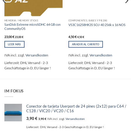
MEMORIA / MEMORY STICKS
COMPONENTES, BASES Y PIEZAS
SanDisk Extreme microSDHC 64 GB con
V53C16258HK35 SOJ-40 256k x 16 NOS
CommunityOS
23,00
€
4,50
€
23,00
€
4,50
€
LEER MÁS
AÑADIR AL CARRITO
IVA incl.
zzgl.
Versandkosten
IVA incl.
zzgl.
Versandkosten
Lieferzeit:
DHL Versand - 2-3
Lieferzeit:
DHL Versand - 2-3
Geschäftstage in D, EU länger !
Geschäftstage in D, EU länger !
IM FOKUS
Conector de tarjeta Userport de 24 pines (2x12) para C64 /
C128 / VIC20 / VC20 / C16
3,90
€
3,90
€
IVA incl.
zzgl.
Versandkosten
Lieferzeit:
DHL Versand - 2-3 Geschäftstage in D, EU länger !