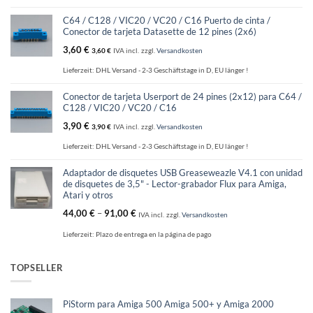
C64 / C128 / VIC20 / VC20 / C16 Puerto de cinta /
Conector de tarjeta Datasette de 12 pines (2x6)
3,60
€
3,60
€
IVA incl.
zzgl.
Versandkosten
Lieferzeit:
DHL Versand - 2-3 Geschäftstage in D, EU länger !
Conector de tarjeta Userport de 24 pines (2x12) para C64 /
C128 / VIC20 / VC20 / C16
3,90
€
3,90
€
IVA incl.
zzgl.
Versandkosten
Lieferzeit:
DHL Versand - 2-3 Geschäftstage in D, EU länger !
Adaptador de disquetes USB Greaseweazle V4.1 con unidad
de disquetes de 3,5" - Lector-grabador Flux para Amiga,
Atari y otros
44,00
€
–
91,00
€
IVA incl.
zzgl.
Versandkosten
Lieferzeit:
Plazo de entrega en la página de pago
TOPSELLER
PiStorm para Amiga 500 Amiga 500+ y Amiga 2000