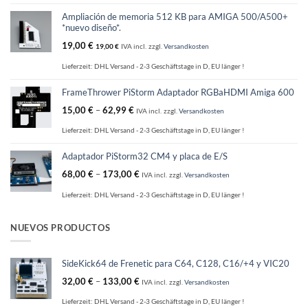
Ampliación de memoria 512 KB para AMIGA 500/A500+
*nuevo diseño*.
19,00
€
19,00
€
IVA incl.
zzgl.
Versandkosten
Lieferzeit:
DHL Versand - 2-3 Geschäftstage in D, EU länger !
FrameThrower PiStorm Adaptador RGBaHDMI Amiga 600
15,00
€
–
62,99
€
IVA incl.
zzgl.
Versandkosten
Lieferzeit:
DHL Versand - 2-3 Geschäftstage in D, EU länger !
Adaptador PiStorm32 CM4 y placa de E/S
68,00
€
–
173,00
€
IVA incl.
zzgl.
Versandkosten
Lieferzeit:
DHL Versand - 2-3 Geschäftstage in D, EU länger !
NUEVOS PRODUCTOS
SideKick64 de Frenetic para C64, C128, C16/+4 y VIC20
32,00
€
–
133,00
€
IVA incl.
zzgl.
Versandkosten
Lieferzeit:
DHL Versand - 2-3 Geschäftstage in D, EU länger !