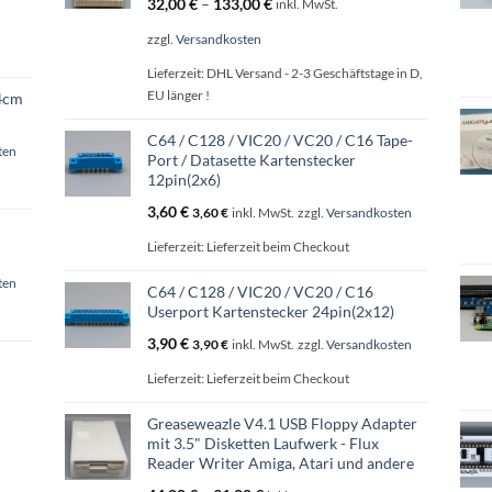
32,00
€
–
133,00
€
inkl. MwSt.
gewählt
werden
zzgl.
Versandkosten
Lieferzeit:
DHL Versand - 2-3 Geschäftstage in D,
EU länger !
24cm
C64 / C128 / VIC20 / VC20 / C16 Tape-
ten
Port / Datasette Kartenstecker
12pin(2x6)
3,60
€
3,60
€
inkl. MwSt.
zzgl.
Versandkosten
Lieferzeit:
Lieferzeit beim Checkout
ten
C64 / C128 / VIC20 / VC20 / C16
Userport Kartenstecker 24pin(2x12)
3,90
€
3,90
€
inkl. MwSt.
zzgl.
Versandkosten
Lieferzeit:
Lieferzeit beim Checkout
Greaseweazle V4.1 USB Floppy Adapter
mit 3.5" Disketten Laufwerk - Flux
Reader Writer Amiga, Atari und andere