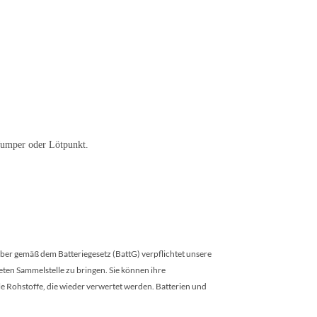
 Jumper oder Lötpunkt.
eiber gemäß dem Batteriegesetz (BattG) verpflichtet unsere
eten Sammelstelle zu bringen. Sie können ihre
 Rohstoffe, die wieder verwertet werden. Batterien und