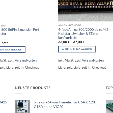
AMIGA HW MODS
 500
4-fach Amiga 500/2000 ab 6a/4.5
 500 86Pin Expansion Port
Kickstart Switcher & EEprom
ctor
konfigurierbar
33,00
€
–
37,00
€
€
8,99
€
AUSFÜHRUNG WÄHLEN
DEN WARENKORB
Dieses
Produkt
inkl. MwSt.
zzgl.
Versandkosten
MwSt.
zzgl.
Versandkosten
weist
Lieferzeit:
Lieferzeit im Checkout
zeit:
Lieferzeit im Checkout
mehrere
Varianten
auf.
Die
NEUSTE PRODUKTE
TOP
Optionen
können
auf
0425
SideKick64 von Frenetic für C64, C128,
der
C16/+4 und VIC20
Produktseite