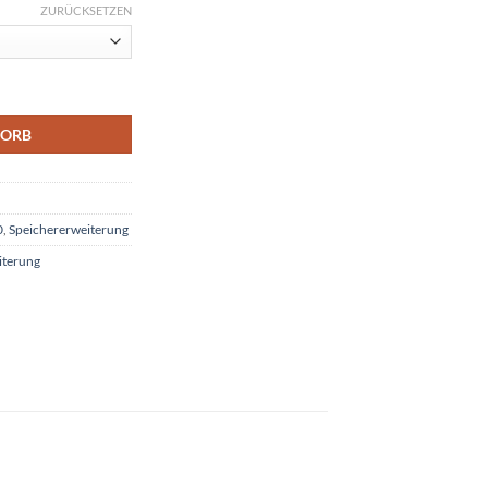
ZURÜCKSETZEN
ptional mit RTC für AMIGA 500 Menge
KORB
0
,
Speichererweiterung
iterung