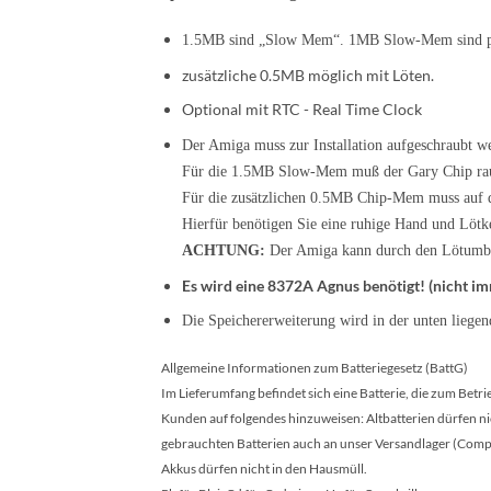
1.5MB sind „Slow Mem“. 1MB Slow-Mem sind pe
zusätzliche 0.5MB möglich mit Löten.
Optional mit RTC - Real Time Clock
Der Amiga muss zur Installation aufgeschraubt w
Für die 1.5MB Slow-Mem muß der Gary Chip raus
Für die zusätzlichen 0.5MB Chip-Mem muss auf d
Hierfür benötigen Sie eine ruhige Hand und Lötke
ACHTUNG:
Der Amiga kann durch den Lötumbau
Es wird eine 8372A Agnus benötigt! (nicht i
Die Speichererweiterung wird in der unten liegend
Allgemeine Informationen zum Batteriegesetz (BattG)
Im Lieferumfang befindet sich eine Batterie, die zum Betr
Kunden auf folgendes hinzuweisen: Altbatterien dürfen nic
gebrauchten Batterien auch an unser Versandlager (Comp
Akkus dürfen nicht in den Hausmüll.