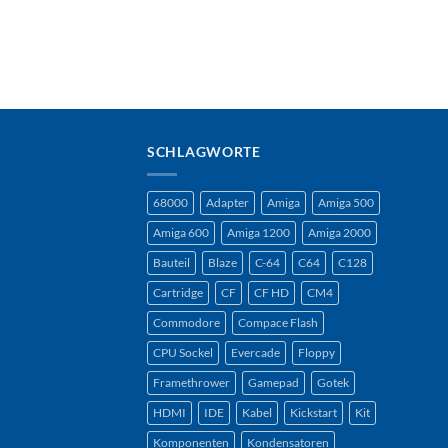
SCHLAGWORTE
68000
Adapter
Amiga
Amiga 500
Amiga 600
Amiga 1200
Amiga 2000
Bauteil
Blaze
C-64
C64
C128
Cartridge
CF
CF HD
CM4
Commodore
Compace Flash
CPU Sockel
Evercade
Floppy
Framethrower
Gamepad
Gotek
HDMI
IDE
Kabel
Kickstart
Kit
Komponenten
Kondensatoren