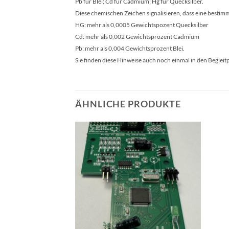
Pb für Blei; Cd für Cadmium; Hg für Quecksilber.
Diese chemischen Zeichen signalisieren, dass eine besti
HG: mehr als 0,0005 Gewichtspozent Quecksilber
Cd: mehr als 0,002 Gewichtsprozent Cadmium
Pb: mehr als 0,004 Gewichtsprozent Blei.
Sie finden diese Hinweise auch noch einmal in den Begle
ÄHNLICHE PRODUKTE