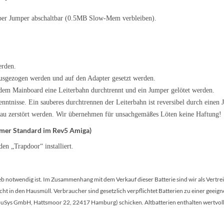
r Jumper abschaltbar (0.5MB Slow-Mem verbleiben).
erden.
gezogen werden und auf den Adapter gesetzt werden.
em Mainboard eine Leiterbahn durchtrennt und ein Jumper gelötet werden.
nntnisse. Ein sauberes durchtrennen der Leiterbahn ist reversibel durch einen
 zerstört werden. Wir übernehmen für unsachgemäßes Löten keine Haftung!
mmer Standard im Rev5 Amiga)
en „Trapdoor“ installiert.
ieb notwendig ist. Im Zusammenhang mit dem Verkauf dieser Batterie sind wir als Vertr
ht in den Hausmüll. Verbraucher sind gesetzlich verpflichtet Batterien zu einer geeign
uSys GmbH, Hattsmoor 22, 22417 Hamburg) schicken. Altbatterien enthalten wertvolle