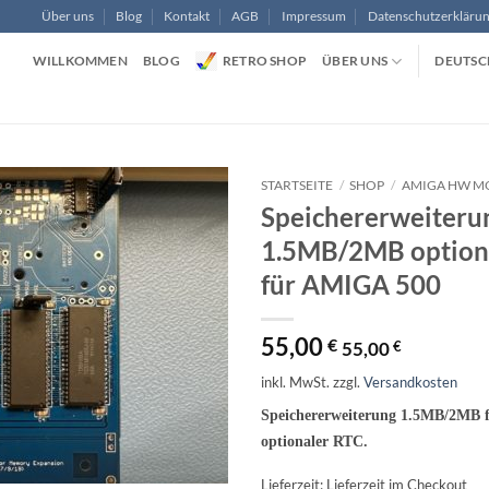
Über uns
Blog
Kontakt
AGB
Impressum
Datenschutzerkläru
WILLKOMMEN
BLOG
RETRO SHOP
ÜBER UNS
DEUTSC
STARTSEITE
/
SHOP
/
AMIGA HW M
Speichererweiteru
1.5MB/2MB optiona
für AMIGA 500
55,00
€
55,00
€
inkl. MwSt.
zzgl.
Versandkosten
Speichererweiterung 1.5MB/2MB 
optionaler RTC.
Lieferzeit:
Lieferzeit im Checkout