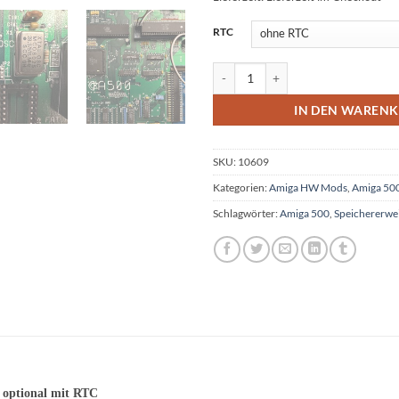
Alternative:
RTC
Speichererweiterung 1.5MB/2MB o
IN DEN WAREN
SKU:
10609
Kategorien:
Amiga HW Mods
,
Amiga 50
Schlagwörter:
Amiga 500
,
Speichererwe
 optional mit RTC