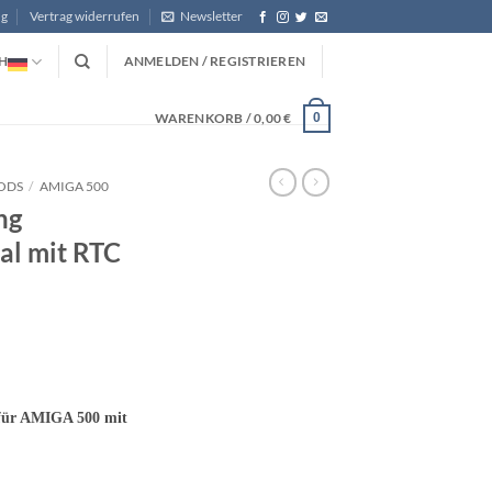
ng
Vertrag widerrufen
Newsletter
H
ANMELDEN / REGISTRIEREN
WARENKORB /
0,00
€
0
ODS
/
AMIGA 500
ng
l mit RTC
für AMIGA 500 mit