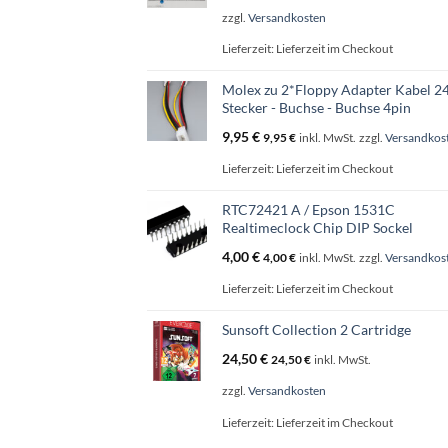
zzgl.
Versandkosten
Lieferzeit:
Lieferzeit im Checkout
Molex zu 2*Floppy Adapter Kabel 
Stecker - Buchse - Buchse 4pin
9,95
€
9,95
€
inkl. MwSt.
zzgl.
Versandkos
Lieferzeit:
Lieferzeit im Checkout
RTC72421 A / Epson 1531C
Realtimeclock Chip DIP Sockel
4,00
€
4,00
€
inkl. MwSt.
zzgl.
Versandkos
Lieferzeit:
Lieferzeit im Checkout
Sunsoft Collection 2 Cartridge
24,50
€
24,50
€
inkl. MwSt.
zzgl.
Versandkosten
Lieferzeit:
Lieferzeit im Checkout