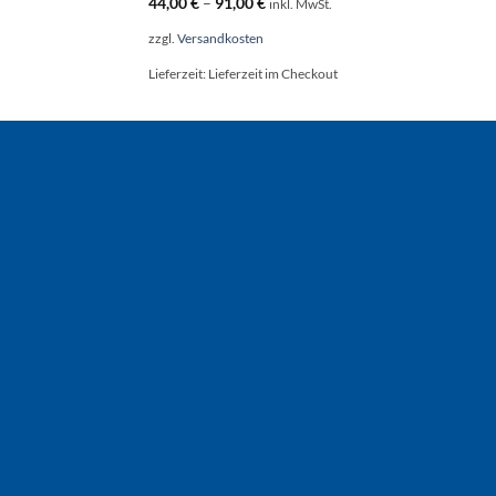
44,00
€
–
91,00
€
inkl. MwSt.
zzgl.
Versandkosten
Lieferzeit:
Lieferzeit im Checkout