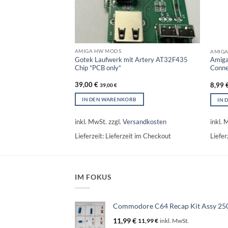
AMIGA HW MODS
AMIGA
Gotek Laufwerk mit Artery AT32F435
500 Amiga 500+ und
Amiga
Chip *PCB only*
Conne
39,00
€
8,99
39,00
€
IN DEN WARENKORB
LEN
IN 
inkl. MwSt.
zzgl.
Versandkosten
sandkosten
inkl. 
Lieferzeit:
Lieferzeit im Checkout
 im Checkout
Liefer
IM FOKUS
Commodore C64 Recap Kit Assy 25
11,99
€
11,99
€
inkl. MwSt.