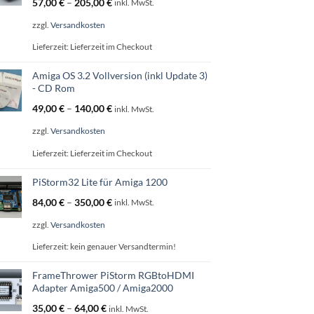
57,00
€
–
205,00
€
inkl. MwSt.
zzgl.
Versandkosten
Lieferzeit:
Lieferzeit im Checkout
Amiga OS 3.2 Vollversion (inkl Update 3)
- CD Rom
49,00
€
–
140,00
€
inkl. MwSt.
zzgl.
Versandkosten
Lieferzeit:
Lieferzeit im Checkout
PiStorm32 Lite für Amiga 1200
84,00
€
–
350,00
€
inkl. MwSt.
zzgl.
Versandkosten
Lieferzeit:
kein genauer Versandtermin!
FrameThrower PiStorm RGBtoHDMI
Adapter Amiga500 / Amiga2000
35,00
€
–
64,00
€
inkl. MwSt.