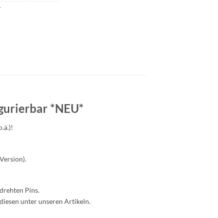
r
gurierbar *NEU*
.ä.)!
Version).
drehten Pins.
diesen unter unseren Artikeln.