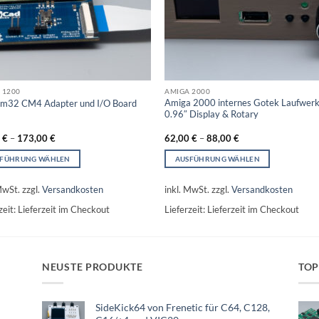
 1200
AMIGA 2000
Amiga 2000 internes Gotek Laufwerk
rm32 CM4 Adapter und I/O Board
0.96″ Display & Rotary
0
€
–
173,00
€
62,00
€
–
88,00
€
SFÜHRUNG WÄHLEN
AUSFÜHRUNG WÄHLEN
s
Dieses
kt
Produkt
MwSt.
zzgl.
Versandkosten
inkl. MwSt.
zzgl.
Versandkosten
weist
zeit:
Lieferzeit im Checkout
Lieferzeit:
Lieferzeit im Checkout
re
mehrere
nten
Varianten
auf.
Die
NEUSTE PRODUKTE
TOP
nen
Optionen
n
können
auf
SideKick64 von Frenetic für C64, C128,
der