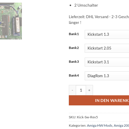
2 Umschalter
Lieferzeit:
DHL Versand - 2-3 Geschä
länger !
Alternative:
Bank1
Bank2
Bank3
Bank4
4-fach Amiga 500 Rev 5 Kickstart 
IN DEN WAREN
SKU:
Kick-Sw-Rev5
Kategorien:
Amiga HW Mods
,
Amiga 20