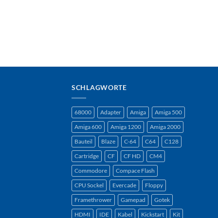
SCHLAGWORTE
68000
Adapter
Amiga
Amiga 500
Amiga 600
Amiga 1200
Amiga 2000
Bauteil
Blaze
C-64
C64
C128
Cartridge
CF
CF HD
CM4
Commodore
Compace Flash
CPU Sockel
Evercade
Floppy
Framethrower
Gamepad
Gotek
HDMI
IDE
Kabel
Kickstart
Kit