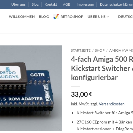
Über uns
Blog
Kontakt
AGB
Impressum
Datenschutzerkläru
WILLKOMMEN
BLOG
RETRO SHOP
ÜBER UNS
DEUTSC
STARTSEITE
/
SHOP
/
AMIGA HW M
4-fach Amiga 500 
Kickstart Switcher
konfigurierbar
33,00
€
inkl. MwSt.
zzgl.
Versandkosten
Kickstart Switcher für Amiga 
27C160 EEprom mit 4 Bänken 
Kickstartversionen + DiagRom