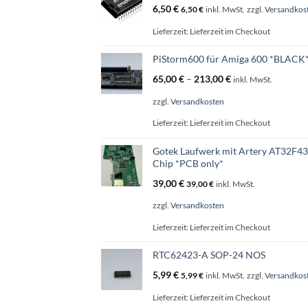
6,50
€
6,50
€
inkl. MwSt.
zzgl.
Versandkos
Produ
gewäh
Lieferzeit:
Lieferzeit im Checkout
werde
PiStorm600 für Amiga 600 *BLACK
65,00
€
–
213,00
€
inkl. MwSt.
zzgl.
Versandkosten
Lieferzeit:
Lieferzeit im Checkout
Gotek Laufwerk mit Artery AT32F4
Chip *PCB only*
39,00
€
39,00
€
inkl. MwSt.
zzgl.
Versandkosten
Lieferzeit:
Lieferzeit im Checkout
RTC62423-A SOP-24 NOS
5,99
€
5,99
€
inkl. MwSt.
zzgl.
Versandkos
Lieferzeit:
Lieferzeit im Checkout