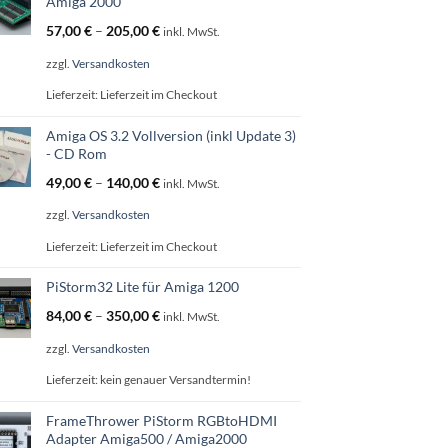
Amiga 2000
57,00
€
–
205,00
€
inkl. MwSt.
zzgl.
Versandkosten
Lieferzeit:
Lieferzeit im Checkout
Amiga OS 3.2 Vollversion (inkl Update 3)
- CD Rom
49,00
€
–
140,00
€
inkl. MwSt.
zzgl.
Versandkosten
Lieferzeit:
Lieferzeit im Checkout
PiStorm32 Lite für Amiga 1200
84,00
€
–
350,00
€
inkl. MwSt.
zzgl.
Versandkosten
Lieferzeit:
kein genauer Versandtermin!
FrameThrower PiStorm RGBtoHDMI
Adapter Amiga500 / Amiga2000