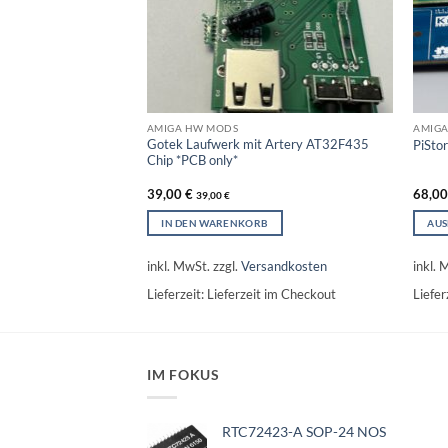
AMIGA HW MODS
AMIGA
Gotek Laufwerk mit Artery AT32F435
0.96″ Display und
PiSto
Chip *PCB only*
it USB Stick, Floppy
ektor
39,00
€
68,0
39,00
€
IN DEN WARENKORB
AU
LEN
Diese
Produ
inkl. MwSt.
zzgl.
Versandkosten
inkl. 
sandkosten
weist
Lieferzeit:
Lieferzeit im Checkout
Liefer
 im Checkout
mehre
Varia
auf.
Die
IM FOKUS
Optio
könne
auf
RTC72423-A SOP-24 NOS
der