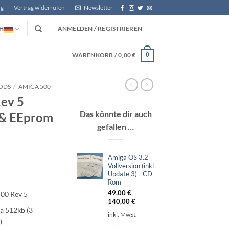
ng
Vertrag widerrufen
Newsletter
H
ANMELDEN / REGISTRIEREN
WARENKORB /
0,00
€
0
ODS
/
AMIGA 500
Rev 5
Das könnte dir auch
 & EEprom
gefallen …
Amiga OS 3.2
Vollversion (inkl
Update 3) - CD
Rom
49,00
€
–
500 Rev 5
140,00
€
a 512kb (3
inkl. MwSt.
)