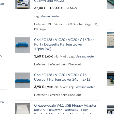
C16/+4 und VIC20
ten
ktseite
Produktseite
32,00
€
–
133,00
€
inkl. MwSt.
lt
gewählt
n
werden
zzgl.
Versandkosten
*
Lieferzeit:
DHL Versand - 2-3 Geschäftstage in D,
EU länger !
C64 / C128 / VIC20 / VC20 / C16 Tape-
Port / Datasette Kartenstecker
12pin(2x6)
35
3,60
€
3,60
€
inkl. MwSt.
zzgl.
Versandkosten
Lieferzeit:
Lieferzeit beim Checkout
C64 / C128 / VIC20 / VC20 / C16
Userport Kartenstecker 24pin(2x12)
3,90
€
3,90
€
inkl. MwSt.
zzgl.
Versandkosten
Lieferzeit:
Lieferzeit beim Checkout
ten
Greaseweazle V4.1 USB Floppy Adapter
mit 3.5" Disketten Laufwerk - Flux