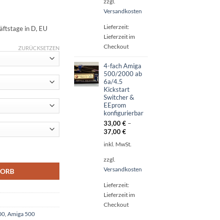
zzgl.
Versandkosten
Lieferzeit:
ftstage in D, EU
Lieferzeit im
Checkout
ZURÜCKSETZEN
4-fach Amiga
500/2000 ab
6a/4.5
Kickstart
Switcher &
EEprom
konfigurierbar
33,00
€
–
37,00
€
inkl. MwSt.
Switcher & EEprom konfigurierbar Menge
zzgl.
Versandkosten
KORB
Lieferzeit:
Lieferzeit im
Checkout
00
,
Amiga 500