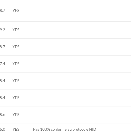
8.7
YES
9.2
YES
8.7
YES
7.4
YES
8.4
YES
8.4
YES
8.c
YES
6.0
YES
Pas 100% conforme au protocole HID