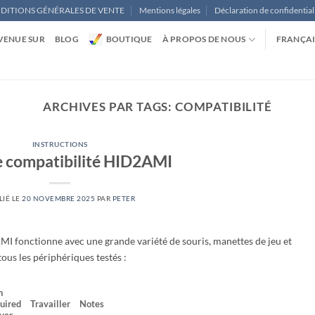
DITIONS GÉNÉRALES DE VENTE
Mentions légales
Déclaration de confidential
VENUE SUR
BLOG
BOUTIQUE
À PROPOS DE NOUS
FRANÇAI
ARCHIVES PAR TAGS:
COMPATIBILITÉ
INSTRUCTIONS
de compatibilité HID2AMI
LIÉ LE
20 NOVEMBRE 2025
PAR
PETER
MI fonctionne avec une grande variété de souris, manettes de jeu et
tous les périphériques testés :
n
uired
Travailler
Notes