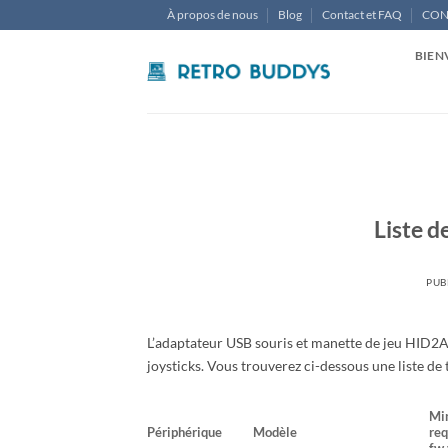
Passer
À propos de nous
Blog
Contact et FAQ
CON
au
contenu
BIEN
Liste 
PUB
L’adaptateur USB souris et manette de jeu HID2A
joysticks. Vous trouverez ci-dessous une liste de 
Mi
Périphérique
Modèle
req