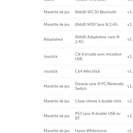
Manette de jeu
8bitd0 SFC30 Bluetooth
v1.
Manette de jeu
8bitd0 M30 Sans fil 2.4G
v1.
8bitd0 Adaptateur sans fil
Adaptateur
v1.
2.4G
Clé d’arcade avec encodeur
Joystick
v1.
USB
Joystick
C64 Mini Stick
v1.
Diswoe sans fil PC/Nintendo
Manette de jeu
v1.
Switch
Manette de jeu
Clone chinois à double stick
v1.
PS3 sans fil double-USB ou
Manette de jeu
v1.
BT
Manette de jeu
Hama Whitestorm
v1.