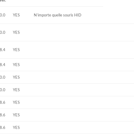
ver.
0.0
YES
N’importe quelle souris HID
0.0
YES
8.4
YES
8.4
YES
0.0
YES
0.0
YES
8.6
YES
8.6
YES
8.6
YES