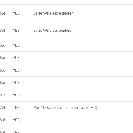
8.4
YES
Série Wireless explorer
8.4
YES
Série Wireless explorer
8.6
YES
8.6
YES
8.6
YES
8.6
YES
8.7
YES
7.4
YES
Pas 100% conforme au protocole HID
8.8
YES
8.4
YES