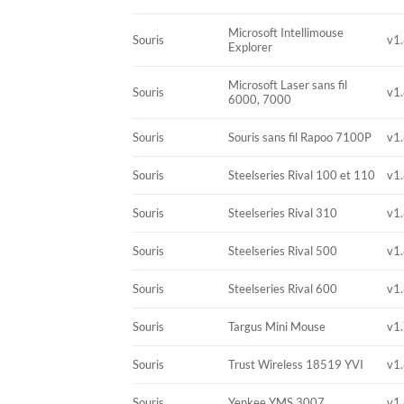
Microsoft Intellimouse
Souris
v1.
Explorer
Microsoft Laser sans fil
Souris
v1.
6000, 7000
Souris
Souris sans fil Rapoo 7100P
v1.
Souris
Steelseries Rival 100 et 110
v1.
Souris
Steelseries Rival 310
v1.
Souris
Steelseries Rival 500
v1.
Souris
Steelseries Rival 600
v1.
Souris
Targus Mini Mouse
v1.
Souris
Trust Wireless 18519 YVI
v1.
Souris
Yenkee YMS 3007
v1.