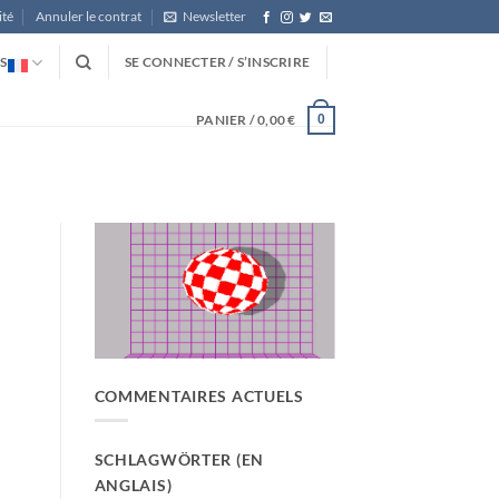
ité
Annuler le contrat
Newsletter
S
SE CONNECTER / S’INSCRIRE
PANIER /
0,00
€
0
COMMENTAIRES ACTUELS
SCHLAGWÖRTER (EN
ANGLAIS)