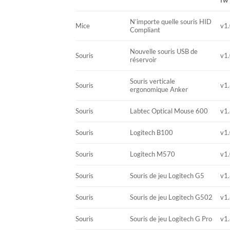
fw 
N’importe quelle souris HID
Mice
v1.
Compliant
Nouvelle souris USB de
Souris
v1.
réservoir
Souris verticale
Souris
v1.
ergonomique Anker
Souris
Labtec Optical Mouse 600
v1.
Souris
Logitech B100
v1.
Souris
Logitech M570
v1.
Souris
Souris de jeu Logitech G5
v1.
Souris
Souris de jeu Logitech G502
v1.
Souris
Souris de jeu Logitech G Pro
v1.