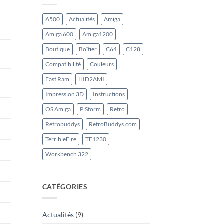
A500
Actualités
Amiga
Amiga 600
Amiga1200
Boutique
Boîtier
C64
C128
Compatibilité
Couleurs
Fast Ram
HID2AMI
Impression 3D
Instructions
OS Amiga
PiStorm
Retro
Retrobuddys
RetroBuddys.com
TerribleFire
TF1230
Workbench 322
CATÉGORIES
Actualités
(9)