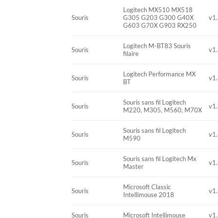
Logitech MX510 MX518
Souris
G305 G203 G300 G40X
v1.
G603 G70X G903 RX250
Logitech M-BT83 Souris
Souris
v1.
filaire
Logitech Performance MX
Souris
v1.
BT
Souris sans fil Logitech
Souris
v1.
M220, M305, M560, M70X
Souris sans fil Logitech
Souris
v1.
M590
Souris sans fil Logitech Mx
Souris
v1.
Master
Microsoft Classic
Souris
v1.
Intellimouse 2018
Souris
Microsoft Intellimouse
v1.