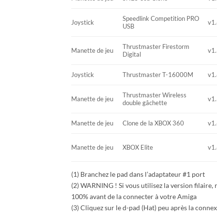
Speedlink Competition PRO
Joystick
v1.
USB
Thrustmaster Firestorm
Manette de jeu
v1.
Digital
Joystick
Thrustmaster T-16000M
v1.
Thrustmaster Wireless
Manette de jeu
v1.
double gâchette
Manette de jeu
Clone de la XBOX 360
v1.
Manette de jeu
XBOX Elite
v1.
(1) Branchez le pad dans l’adaptateur #1 port
(2) WARNING ! Si vous utilisez la version filaire, 
100% avant de la connecter à votre Amiga
(3) Cliquez sur le d-pad (Hat) peu après la conn