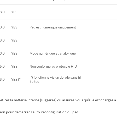
8.0
YES
3.0
YES
Pad est numérique uniquement
8.0
YES
3.0
YES
Mode numérique et analogique
6.0
YES
Non conforme au protocole HID
(*) fonctionne via un dongle sans fil
8.0
YES (*)
8bitdo
retirez la batterie interne (suggérée) ou assurez-vous qu’elle est chargée à
exion pour démarrer l’auto-reconfiguration du pad