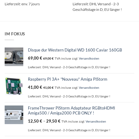
a
a
Lieferzeit:
env. 7 jours
Lieferzeit:
DHL Versand - 2-3
plusieurs
plusieurs
Geschäftstage in D, EU länger !
variations.
variations.
Les
Les
options
options
peuvent
peuvent
être
être
IM FOKUS
choisies
choisies
sur
sur
la
la
Disque dur Western Digital WD 1600 Caviar 160GB
page
page
69,00
€
69,00
€
TVA incluse
zzgl.
Versandkosten
du
du
produit
produit
Lieferzeit:
DHL Versand - 2-3 Geschäftstage in D, EU länger !
Raspberry PI 3A+ *Nouveau* Amiga PiStorm
41,00
€
41,00
€
TVA incluse
zzgl.
Versandkosten
Lieferzeit:
DHL Versand - 2-3 Geschäftstage in D, EU länger !
FrameThrower PiStorm Adaptateur RGBtoHDMI
Amiga500 / Amiga2000 PCB ONLY !
12,50
€
–
29,50
€
TVA incluse
zzgl.
Versandkosten
Lieferzeit:
DHL Versand - 2-3 Geschäftstage in D, EU länger !