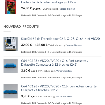
Cartouche de la collection Legacy of Kain
24,50
€
24,50
€
TVA incluse
zzgl.
Versandkosten
Lieferzeit:
DHL Versand - 2-3 Geschäftstage in D, EU länger !
NOUVEAUX PRODUITS
SideKick64 de Frenetic pour C64, C128, C16/+4 et VIC20
32,00
€
–
133,00
€
TVA incluse
zzgl.
Versandkosten
Lieferzeit:
DHL Versand - 2-3 Geschäftstage in D, EU länger !
C64 / C128 / VIC20 / VC20 / C16 Port cassette /
Datasette Connecteur à 12 broches (2x6)
3,60
€
3,60
€
TVA incluse
zzgl.
Versandkosten
Lieferzeit:
DHL Versand - 2-3 Geschäftstage in D, EU länger !
C64 / C128 / VIC20 / VC20 / C16 : connecteur de carte
Userport 24 broches (2x12)
3,90
€
3,90
€
TVA incluse
zzgl.
Versandkosten
Lieferzeit:
DHL Versand - 2-3 Geschäftstage in D, EU länger !