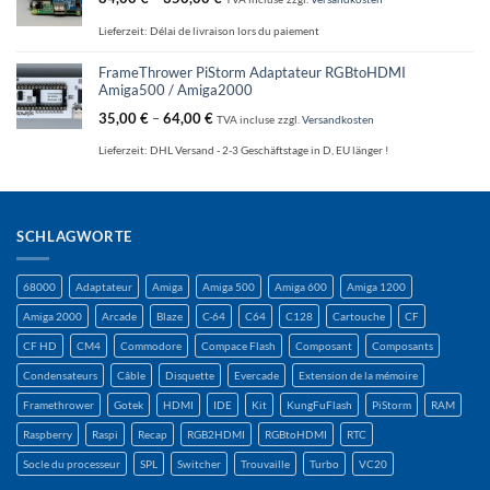
Lieferzeit:
Délai de livraison lors du paiement
FrameThrower PiStorm Adaptateur RGBtoHDMI
Amiga500 / Amiga2000
35,00
€
–
64,00
€
TVA incluse
zzgl.
Versandkosten
Lieferzeit:
DHL Versand - 2-3 Geschäftstage in D, EU länger !
SCHLAGWORTE
68000
Adaptateur
Amiga
Amiga 500
Amiga 600
Amiga 1200
Amiga 2000
Arcade
Blaze
C-64
C64
C128
Cartouche
CF
CF HD
CM4
Commodore
Compace Flash
Composant
Composants
Condensateurs
Câble
Disquette
Evercade
Extension de la mémoire
Framethrower
Gotek
HDMI
IDE
Kit
KungFuFlash
PiStorm
RAM
Raspberry
Raspi
Recap
RGB2HDMI
RGBtoHDMI
RTC
Socle du processeur
SPL
Switcher
Trouvaille
Turbo
VC20