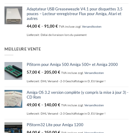
Adaptateur USB Greaseweazle V4.1 pour disquettes 3,5
pouces – Lecteur-enregistreur Flux pour Amiga, Atari et
autres
44,00
€
–
91,00
€
TVA incluse
zzgl.
Versandkosten
Lieferzeit:
Délai de livraison lors du paiement
MEILLEURE VENTE
PiStorm pour Amiga 500 Amiga 500+ et Amiga 2000
57,00
€
–
205,00
€
TVA incluse
zzgl.
Versandkosten
Lieferzeit:
DHL Versand - 2-3 Geschäftstage in D, EU länger !
Amiga OS 3.2 version complète (y compris la mise à jour 3) -
CD Rom
49,00
€
–
140,00
€
TVA incluse
zzgl.
Versandkosten
Lieferzeit:
DHL Versand - 2-3 Geschäftstage in D, EU länger !
PiStorm32 Lite pour Amiga 1200
84,00
€
–
350,00
€
TVA incluse
zzgl.
Versandkosten