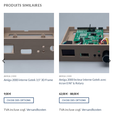
PRODUITS SIMILAIRES
AMIGA 2000
AMIGA 2000
Amiga 2000 lecteur interne Gotek avec
Amiga 2000 interne Gotek 3,5″ 3D Frame
écran 0.96″ & Rotary
9,00
€
62,00
€
–
88,00
€
CHOIX DES OPTIONS
CHOIX DES OPTIONS
Ce
Ce
produit
produit
TVA incluse
zzgl.
Versandkosten
TVA incluse
zzgl.
Versandkosten