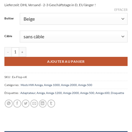
Lieferzeit:
DHL Versand - 2-3 Geschäftstage in D, EU länger !
EFFACER
Alternative:
Boîtier
Câble
quantité de Kit adaptateur de disquette externe Amiga pour Gotek + FDD
AJOUTER AU PANIER
SKU :
Ex-Flop-nK
Catégories :
Mods HW Amiga
,
Amiga 1000
,
Amiga 2000
,
Amiga 500
Étiquettes :
Adaptateur
,
Amiga
,
Amiga 1200
,
Amiga 2000
,
Amiga 500
,
Amiga 600
,
Disquette