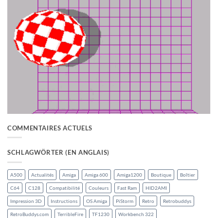
COMMENTAIRES ACTUELS
SCHLAGWÖRTER (EN ANGLAIS)
A500
Actualités
Amiga
Amiga 600
Amiga1200
Boutique
Boîtier
C64
C128
Compatibilité
Couleurs
Fast Ram
HID2AMI
Impression 3D
Instructions
OS Amiga
PiStorm
Retro
Retrobuddys
RetroBuddys.com
TerribleFire
TF1230
Workbench 322