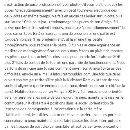
d’extraction de puce professionnel (voir photo) s’il vous plaît, enlevez les
puces *précautionneusement* avec un petit tournevis électrique des
deux côtés en même temps. Ne fais en aucun cas levier sur un côté puis
sur l’autre ! Cela peut (va…) endommager les puces de ton Amiga. S’il
arrive que les pattes soient tordues, redressez *précautionneusement* la
puce sur un tapis ESD en exerçant peu de pression. Si une patte est
tordue/enfoncée *très prudemment*, utiliser une très petite
pince/pincette pour redresser la patte. Si tu n’as aucune expérience en
matière de montage/modification, nous nous ferons un plaisir de monter
les pièces que tu as achetées chez nous pour un prix forfaitaire de 30€
plus 2*frais de port et de te fournir une garantie de fonctionnement. Nous
partons du principe que tu sais comment ouvrir ton Amiga ! Si tu as des
difficultés, envoie un e-mail à
info@retrobuddys.com
Une fois que tu as
ouvert ton Amiga, retire s’il te plaît la Kickstart Rom existante de son
socle et aligne-la (petite encoche, point rond, demi-cercle sur le côté de la
puce). Habituellement, sur un Amiga 500 Rev 6a, l’encoche est orientée
vers l’arrière, vers les ports de connexion. Tu peux maintenant insérer le
commutateur Kickstart à 4 positions dans le socle. L’orientation de
l’encoche doit correspondre à l’orientation sur la carte mère.
Habituellement, les câbles sont orientés vers l’arrière, vers les ports de
connexion. Tu peux maintenant soit faire passer les deux interrupteurs
par les trappes du port d’expansion latéral, soit percer avec précaution