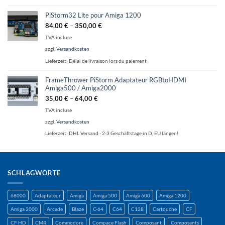
PiStorm32 Lite pour Amiga 1200
84,00
€
–
350,00
€
TVA incluse
zzgl.
Versandkosten
Lieferzeit:
Délai de livraison lors du paiement
FrameThrower PiStorm Adaptateur RGBtoHDMI
Amiga500 / Amiga2000
35,00
€
–
64,00
€
TVA incluse
zzgl.
Versandkosten
Lieferzeit:
DHL Versand - 2-3 Geschäftstage in D, EU länger !
SCHLAGWORTE
68000
Adaptateur
Amiga
Amiga 500
Amiga 600
Amiga 1200
Amiga 2000
Arcade
Blaze
C-64
C64
C128
Cartouche
CF
CF HD
CM4
Commodore
Compace Flash
Composant
Composants