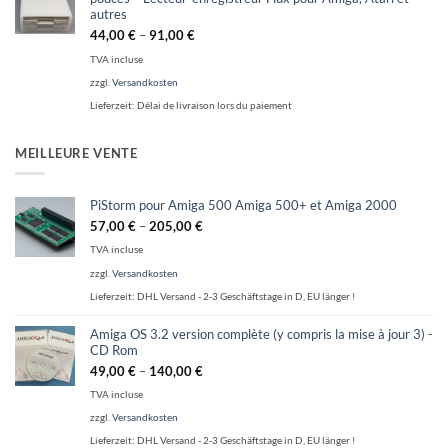
autres
44,00
€
–
91,00
€
TVA incluse
zzgl.
Versandkosten
Lieferzeit:
Délai de livraison lors du paiement
MEILLEURE VENTE
PiStorm pour Amiga 500 Amiga 500+ et Amiga 2000
57,00
€
–
205,00
€
TVA incluse
zzgl.
Versandkosten
Lieferzeit:
DHL Versand - 2-3 Geschäftstage in D, EU länger !
Amiga OS 3.2 version complète (y compris la mise à jour 3) -
CD Rom
49,00
€
–
140,00
€
TVA incluse
zzgl.
Versandkosten
Lieferzeit:
DHL Versand - 2-3 Geschäftstage in D, EU länger !