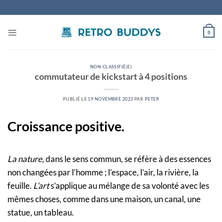
Passer
au
contenu
0
NON CLASSIFIÉ(E)
commutateur de kickstart à 4 positions
PUBLIÉ LE
19 NOVEMBRE 2023
PAR
PETER
Croissance positive.
La nature
, dans le sens commun, se réfère à des essences
non changées par l’homme ; l’espace, l’air, la rivière, la
feuille.
L’art
s’applique au mélange de sa volonté avec les
mêmes choses, comme dans une maison, un canal, une
statue, un tableau.