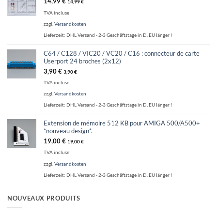
14,99
€
14,99
€
TVA incluse
zzgl.
Versandkosten
Lieferzeit:
DHL Versand - 2-3 Geschäftstage in D, EU länger !
C64 / C128 / VIC20 / VC20 / C16 : connecteur de carte
Userport 24 broches (2x12)
3,90
€
3,90
€
TVA incluse
zzgl.
Versandkosten
Lieferzeit:
DHL Versand - 2-3 Geschäftstage in D, EU länger !
Extension de mémoire 512 KB pour AMIGA 500/A500+
*nouveau design*.
19,00
€
19,00
€
TVA incluse
zzgl.
Versandkosten
Lieferzeit:
DHL Versand - 2-3 Geschäftstage in D, EU länger !
NOUVEAUX PRODUITS