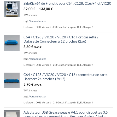
SideKick64 de Frenetic pour C64, C128, C16/+4 et VIC20
32,00
€
–
133,00
€
TVA incluse
zzgl.
Versandkosten
Lieferzeit:
DHL Versand - 2-3 Geschäftstage in D, EU länger !
C64 / C128 / VIC20 / VC20 / C16 Port cassette /
Datasette Connecteur à 12 broches (2x6)
3,60
€
3,60
€
TVA incluse
zzgl.
Versandkosten
Lieferzeit:
DHL Versand - 2-3 Geschäftstage in D, EU länger !
C64 / C128 / VIC20 / VC20 / C16 : connecteur de carte
Userport 24 broches (2x12)
3,90
€
3,90
€
TVA incluse
zzgl.
Versandkosten
Lieferzeit:
DHL Versand - 2-3 Geschäftstage in D, EU länger !
Adaptateur USB Greaseweazle V4.1 pour disquettes 3,5
pouces – Lecteur-enregistreur Flux pour Amiga, Atari et