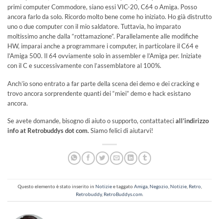
primi computer Commodore, siano essi VIC-20, C64 o Amiga. Posso
ancora farlo da solo. Ricordo molto bene come ho iniziato. Ho già distrutto
uno o due computer con il mio saldatore. Tuttavia, ho imparato
moltissimo anche dalla “rottamazione”. Parallelamente alle modifiche
HW, imparai anche a programmare i computer, in particolare il C64 e
l’Amiga 500. Il 64 ovviamente solo in assembler e l’Amiga per. Iniziate
con il C e successivamente con l’assemblatore al 100%.
Anch’io sono entrato a far parte della scena dei demo e dei cracking e
trovo ancora sorprendente quanti dei “miei” demo e hack esistano
ancora.
Se avete domande, bisogno di aiuto o supporto, contattateci
all’indirizzo
info at Retrobuddys dot com.
Siamo felici di aiutarvi!
Questo elemento è stato inserito in
Notizie
e taggato
Amiga
,
Negozio
,
Notizie
,
Retro
,
Retrobuddy
,
RetroBuddys.com
.