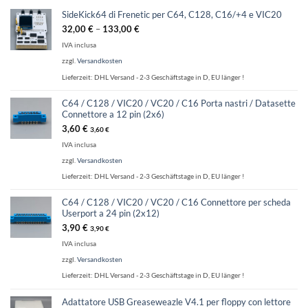
SideKick64 di Frenetic per C64, C128, C16/+4 e VIC20
32,00
€
–
133,00
€
IVA inclusa
zzgl.
Versandkosten
Lieferzeit:
DHL Versand - 2-3 Geschäftstage in D, EU länger !
C64 / C128 / VIC20 / VC20 / C16 Porta nastri / Datasette
Connettore a 12 pin (2x6)
3,60
€
3,60
€
IVA inclusa
zzgl.
Versandkosten
Lieferzeit:
DHL Versand - 2-3 Geschäftstage in D, EU länger !
C64 / C128 / VIC20 / VC20 / C16 Connettore per scheda
Userport a 24 pin (2x12)
3,90
€
3,90
€
IVA inclusa
zzgl.
Versandkosten
Lieferzeit:
DHL Versand - 2-3 Geschäftstage in D, EU länger !
Adattatore USB Greaseweazle V4.1 per floppy con lettore