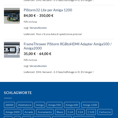
Lieferzeit:
DHL Versand - 2-3 Geschäftstage in D, EU länger !
PiStorm32 Lite per Amiga 1200
84,00
€
–
350,00
€
IVA inclusa
zzgl.
Versandkosten
Lieferzeit:
Non c'è una data di spedizione precisa!
FrameThrower PiStorm RGBtoHDMI Adapter Amiga500 /
Amiga2000
35,00
€
–
64,00
€
IVA inclusa
zzgl.
Versandkosten
Lieferzeit:
DHL Versand - 2-3 Geschäftstage in D, EU länger !
SCHLAGWORTE
68000
Adattatore
Amiga
Amiga 500
Amiga 600
Amiga 1200
Amiga 2000
Arcade
Avviamento
Blaze
C-64
C64
C128
Cartuccia