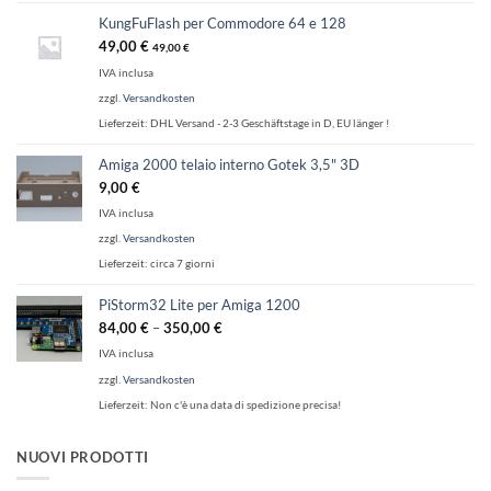
KungFuFlash per Commodore 64 e 128
49,00
€
49,00
€
IVA inclusa
zzgl.
Versandkosten
Lieferzeit:
DHL Versand - 2-3 Geschäftstage in D, EU länger !
Amiga 2000 telaio interno Gotek 3,5" 3D
9,00
€
IVA inclusa
zzgl.
Versandkosten
Lieferzeit:
circa 7 giorni
PiStorm32 Lite per Amiga 1200
84,00
€
–
350,00
€
IVA inclusa
zzgl.
Versandkosten
Lieferzeit:
Non c'è una data di spedizione precisa!
NUOVI PRODOTTI