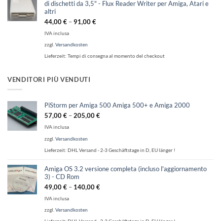
di dischetti da 3,5" - Flux Reader Writer per Amiga, Atari e
altri
44,00
€
–
91,00
€
IVA inclusa
zzgl.
Versandkosten
Lieferzeit:
Tempi di consegna al momento del checkout
VENDITORI PIÙ VENDUTI
PiStorm per Amiga 500 Amiga 500+ e Amiga 2000
57,00
€
–
205,00
€
IVA inclusa
zzgl.
Versandkosten
Lieferzeit:
DHL Versand - 2-3 Geschäftstage in D, EU länger !
Amiga OS 3.2 versione completa (incluso l'aggiornamento
3) - CD Rom
49,00
€
–
140,00
€
IVA inclusa
zzgl.
Versandkosten