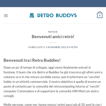
Salta
ai
contenuti
0
NOTIZIE
Benvenuti amici retrò!
PUBBLICATO IL
4 NOVEMBRE 2022
DA
PETER
Benvenuti tra i Retro Buddies!
Dopo un po’ di tempo di sviluppo, oggi siamo finalmente entrati in
funzione. Il team che sta dietro ai Buddies ha già trascorso gli ultimi anni a
valutare se e in che misura avrebbe senso. può trasformare un “vecchio”
hobby in un’attività commerciale. Il nostro obiettivo è quello di essere un
punto di contatto per la comunità del retrocomputing intorno ai “vecchi”
computer Commodore e di supportare la comunità HW Mod con aiuti e
consigli.
Molte persone, come me, hanno mosso i primi passi più di 30 anni fa con i