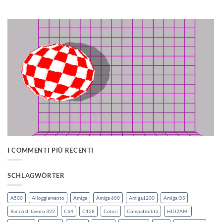
Alternative:
I COMMENTI PIÙ RECENTI
SCHLAGWÖRTER
A500
Alloggiamento
Amiga
Amiga 600
Amiga1200
Amiga OS
Banco di lavoro 322
C64
C128
Colori
Compatibilità
HID2AMI