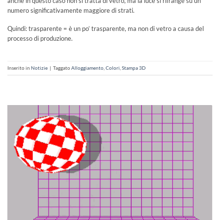
anche in questo caso non si tratta di vetro, ma la luce si rifrange su un
numero significativamente maggiore di strati.
Quindi: trasparente = è un po’ trasparente, ma non di vetro a causa del
processo di produzione.
Inserito in
Notizie
|
Taggato
Alloggiamento
,
Colori
,
Stampa 3D