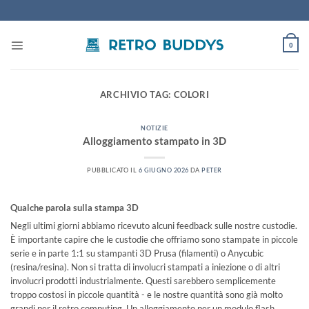
Salta
ai
contenuti
0
ARCHIVIO TAG:
COLORI
NOTIZIE
Alloggiamento stampato in 3D
PUBBLICATO IL
6 GIUGNO 2026
DA
PETER
Qualche parola sulla stampa 3D
Negli ultimi giorni abbiamo ricevuto alcuni feedback sulle nostre custodie.
È importante capire che le custodie che offriamo sono stampate in piccole
serie e in parte 1:1 su stampanti 3D Prusa (filamenti) o Anycubic
(resina/resina). Non si tratta di involucri stampati a iniezione o di altri
involucri prodotti industrialmente. Questi sarebbero semplicemente
troppo costosi in piccole quantità - e le nostre quantità sono già molto
grandi per il retro computing. Un alloggiamento per un modulo flash