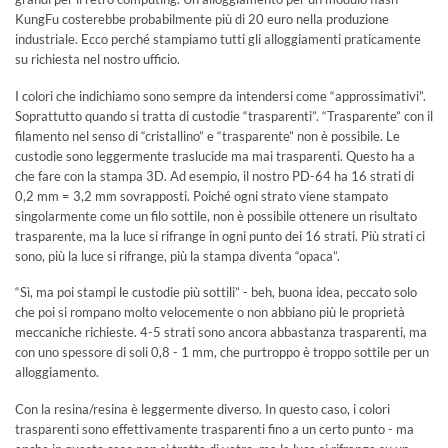
KungFu costerebbe probabilmente più di 20 euro nella produzione
industriale. Ecco perché stampiamo tutti gli alloggiamenti praticamente
su richiesta nel nostro ufficio.
I colori che indichiamo sono sempre da intendersi come “approssimativi”.
Soprattutto quando si tratta di custodie “trasparenti”. “Trasparente” con il
filamento nel senso di “cristallino” e “trasparente” non è possibile. Le
custodie sono leggermente traslucide ma mai trasparenti. Questo ha a
che fare con la stampa 3D. Ad esempio, il nostro PD-64 ha 16 strati di
0,2 mm = 3,2 mm sovrapposti. Poiché ogni strato viene stampato
singolarmente come un filo sottile, non è possibile ottenere un risultato
trasparente, ma la luce si rifrange in ogni punto dei 16 strati. Più strati ci
sono, più la luce si rifrange, più la stampa diventa “opaca”.
“Sì, ma poi stampi le custodie più sottili” - beh, buona idea, peccato solo
che poi si rompano molto velocemente o non abbiano più le proprietà
meccaniche richieste. 4-5 strati sono ancora abbastanza trasparenti, ma
con uno spessore di soli 0,8 - 1 mm, che purtroppo è troppo sottile per un
alloggiamento.
Con la resina/resina è leggermente diverso. In questo caso, i colori
trasparenti sono effettivamente trasparenti fino a un certo punto - ma