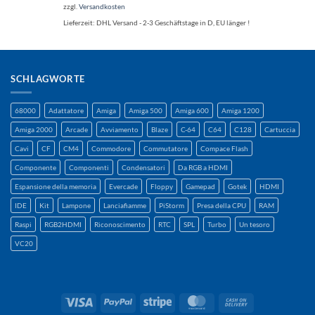
zzgl.
Versandkosten
Lieferzeit:
DHL Versand - 2-3 Geschäftstage in D, EU länger !
SCHLAGWORTE
68000
Adattatore
Amiga
Amiga 500
Amiga 600
Amiga 1200
Amiga 2000
Arcade
Avviamento
Blaze
C-64
C64
C128
Cartuccia
Cavi
CF
CM4
Commodore
Commutatore
Compace Flash
Componente
Componenti
Condensatori
Da RGB a HDMI
Espansione della memoria
Evercade
Floppy
Gamepad
Gotek
HDMI
IDE
Kit
Lampone
Lanciafiamme
PiStorm
Presa della CPU
RAM
Raspi
RGB2HDMI
Riconoscimento
RTC
SPL
Turbo
Un tesoro
VC20
Visto
PayPal
A
MasterCard
Contanti
strisce
alla