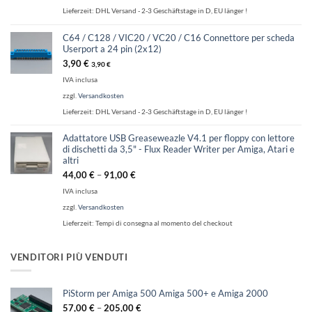
Lieferzeit:
DHL Versand - 2-3 Geschäftstage in D, EU länger !
C64 / C128 / VIC20 / VC20 / C16 Connettore per scheda
Userport a 24 pin (2x12)
3,90
€
3,90
€
IVA inclusa
zzgl.
Versandkosten
Lieferzeit:
DHL Versand - 2-3 Geschäftstage in D, EU länger !
Adattatore USB Greaseweazle V4.1 per floppy con lettore
di dischetti da 3,5" - Flux Reader Writer per Amiga, Atari e
altri
44,00
€
–
91,00
€
IVA inclusa
zzgl.
Versandkosten
Lieferzeit:
Tempi di consegna al momento del checkout
VENDITORI PIÙ VENDUTI
PiStorm per Amiga 500 Amiga 500+ e Amiga 2000
57,00
€
–
205,00
€