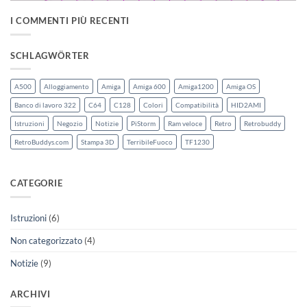
I COMMENTI PIÙ RECENTI
SCHLAGWÖRTER
A500
Alloggiamento
Amiga
Amiga 600
Amiga1200
Amiga OS
Banco di lavoro 322
C64
C128
Colori
Compatibilità
HID2AMI
Istruzioni
Negozio
Notizie
PiStorm
Ram veloce
Retro
Retrobuddy
RetroBuddys.com
Stampa 3D
TerribileFuoco
TF1230
CATEGORIE
Istruzioni
(6)
Non categorizzato
(4)
Notizie
(9)
ARCHIVI