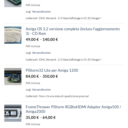
IVA inclusa
zzgl.
Versandkosten
Lieferzeit:
DHL Versand - 2-3 Geschäftstage in D, EU länger !
Amiga OS 3.2 versione completa (incluso l'aggiornamento
3) - CD Rom
49,00
€
–
140,00
€
IVA inclusa
zzgl.
Versandkosten
Lieferzeit:
DHL Versand - 2-3 Geschäftstage in D, EU länger !
PiStorm32 Lite per Amiga 1200
84,00
€
–
350,00
€
IVA inclusa
zzgl.
Versandkosten
Lieferzeit:
Non c'è una data di spedizione precisa!
FrameThrower PiStorm RGBtoHDMI Adapter Amiga500 /
Amiga2000
35,00
€
–
64,00
€
IVA inclusa