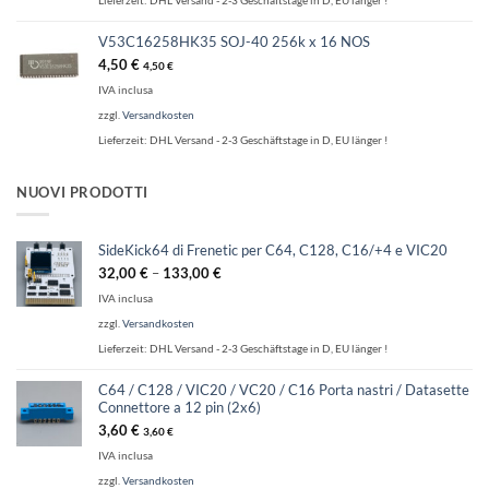
V53C16258HK35 SOJ-40 256k x 16 NOS
4,50
€
4,50
€
IVA inclusa
zzgl.
Versandkosten
Lieferzeit:
DHL Versand - 2-3 Geschäftstage in D, EU länger !
NUOVI PRODOTTI
SideKick64 di Frenetic per C64, C128, C16/+4 e VIC20
32,00
€
–
133,00
€
IVA inclusa
zzgl.
Versandkosten
Lieferzeit:
DHL Versand - 2-3 Geschäftstage in D, EU länger !
C64 / C128 / VIC20 / VC20 / C16 Porta nastri / Datasette
Connettore a 12 pin (2x6)
3,60
€
3,60
€
IVA inclusa
zzgl.
Versandkosten