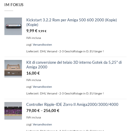
IM FOKUS
Kickstart 3.2.2 Rom per Amiga 500 600 2000 (Kopie)
(Kopie)
9,99
€
9,99
€
IVA inclusa
zzgl.
Versandkosten
Lieferzeit:
DHL Versand - 2-3 Geschäftstage in D, EU länger !
Kit di conversione del telaio 3D interno Gotek da 5,25" di
Amiga 2000
16,00
€
IVA inclusa
zzgl.
Versandkosten
Lieferzeit:
DHL Versand - 2-3 Geschäftstage in D, EU länger !
Controller Ripple-IDE Zorro II Amiga2000/3000/4000
79,00
€
–
256,00
€
IVA inclusa
zzgl.
Versandkosten
Lieferzeit:
DHL Versand - 2-3 Geschäftstage in D, EU länger !