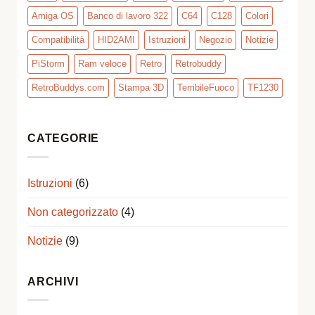
Amiga OS
Banco di lavoro 322
C64
C128
Colori
Compatibilità
HID2AMI
Istruzioni
Negozio
Notizie
PiStorm
Ram veloce
Retro
Retrobuddy
RetroBuddys.com
Stampa 3D
TerribileFuoco
TF1230
CATEGORIE
Istruzioni
(6)
Non categorizzato
(4)
Notizie
(9)
ARCHIVI