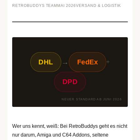
RETROBUDDYS TEAM
MAI 2026
VERSAND & LOGISTIK
→
DHL
FedEx
+
DPD
NEUER STANDARD AB JUNI 2026
Wer uns kennt, weiß: Bei RetroBuddys geht es nicht
nur darum, Amiga und C64 Addons, seltene