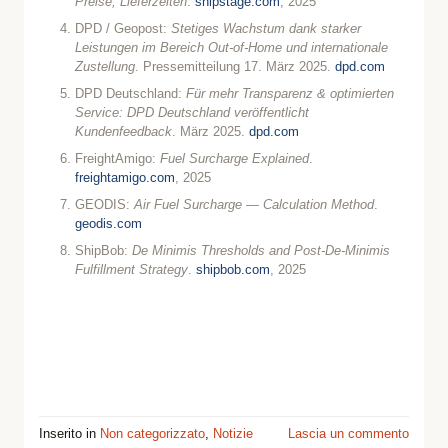
Preise, Lieferzeiten
.
shipstage.com
, 2025
DPD / Geopost:
Stetiges Wachstum dank starker
Leistungen im Bereich Out-of-Home und internationale
Zustellung
. Pressemitteilung 17. März 2025.
dpd.com
DPD Deutschland:
Für mehr Transparenz & optimierten
Service: DPD Deutschland veröffentlicht
Kundenfeedback
. März 2025.
dpd.com
FreightAmigo:
Fuel Surcharge Explained
.
freightamigo.com
, 2025
GEODIS:
Air Fuel Surcharge — Calculation Method
.
geodis.com
ShipBob:
De Minimis Thresholds and Post-De-Minimis
Fulfillment Strategy
.
shipbob.com
, 2025
Inserito in
Non categorizzato
,
Notizie
Lascia un commento