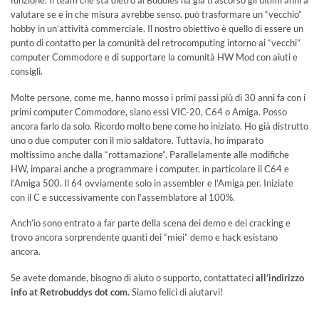
valutare se e in che misura avrebbe senso. può trasformare un “vecchio”
hobby in un’attività commerciale. Il nostro obiettivo è quello di essere un
punto di contatto per la comunità del retrocomputing intorno ai “vecchi”
computer Commodore e di supportare la comunità HW Mod con aiuti e
consigli.
Molte persone, come me, hanno mosso i primi passi più di 30 anni fa con i
primi computer Commodore, siano essi VIC-20, C64 o Amiga. Posso
ancora farlo da solo. Ricordo molto bene come ho iniziato. Ho già distrutto
uno o due computer con il mio saldatore. Tuttavia, ho imparato
moltissimo anche dalla “rottamazione”. Parallelamente alle modifiche
HW, imparai anche a programmare i computer, in particolare il C64 e
l’Amiga 500. Il 64 ovviamente solo in assembler e l’Amiga per. Iniziate
con il C e successivamente con l’assemblatore al 100%.
Anch’io sono entrato a far parte della scena dei demo e dei cracking e
trovo ancora sorprendente quanti dei “miei” demo e hack esistano
ancora.
Se avete domande, bisogno di aiuto o supporto, contattateci
all’indirizzo
info at Retrobuddys dot com.
Siamo felici di aiutarvi!