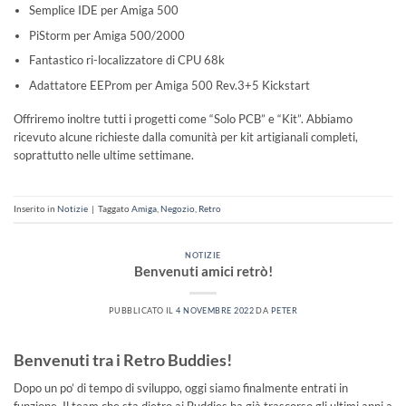
Semplice IDE per Amiga 500
PiStorm per Amiga 500/2000
Fantastico ri-localizzatore di CPU 68k
Adattatore EEProm per Amiga 500 Rev.3+5 Kickstart
Offriremo inoltre tutti i progetti come “Solo PCB” e “Kit”. Abbiamo
ricevuto alcune richieste dalla comunità per kit artigianali completi,
soprattutto nelle ultime settimane.
Inserito in
Notizie
|
Taggato
Amiga
,
Negozio
,
Retro
NOTIZIE
Benvenuti amici retrò!
PUBBLICATO IL
4 NOVEMBRE 2022
DA
PETER
Benvenuti tra i Retro Buddies!
Dopo un po’ di tempo di sviluppo, oggi siamo finalmente entrati in
funzione. Il team che sta dietro ai Buddies ha già trascorso gli ultimi anni a