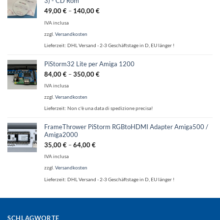
3) - CD Rom
49,00
€
–
140,00
€
IVA inclusa
zzgl.
Versandkosten
Lieferzeit:
DHL Versand - 2-3 Geschäftstage in D, EU länger !
PiStorm32 Lite per Amiga 1200
84,00
€
–
350,00
€
IVA inclusa
zzgl.
Versandkosten
Lieferzeit:
Non c'è una data di spedizione precisa!
FrameThrower PiStorm RGBtoHDMI Adapter Amiga500 /
Amiga2000
35,00
€
–
64,00
€
IVA inclusa
zzgl.
Versandkosten
Lieferzeit:
DHL Versand - 2-3 Geschäftstage in D, EU länger !
SCHLAGWORTE