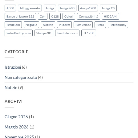
A500
Alloggiamento
Amiga
Amiga 600
Amiga1200
Amiga OS
Banco di lavoro 322
C64
C128
Colori
Compatibilità
HID2AMI
Istruzioni
Negozio
Notizie
PiStorm
Ram veloce
Retro
Retrobuddy
RetroBuddys.com
Stampa 3D
TerribileFuoco
TF1230
CATEGORIE
Istruzioni
(6)
Non categorizzato
(4)
Notizie
(9)
ARCHIVI
Giugno 2026
(1)
Maggio 2026
(1)
Novembre 2025
(1)