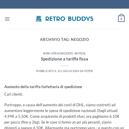
Salta
ai
contenuti
0
ARCHIVIO TAG:
NEGOZIO
NON CATEGORIZZATO
,
NOTIZIE
Spedizione a tariffa fissa
PUBBLICATO IL
12 LUGLIO 2024
DA
PETER
Aumento della tariffa forfettaria di spedizione
Cari clienti,
Purtroppo, a causa dell’aumento dei costi di DHL, siamo costretti ad
aumentare leggermente le spese di spedizione nazionali. Dagli attuali
4,99€ a 5,50€. Come acquirente di prodotti sfusi, ora paghiamo 6,10€
per pacco (fino a 2kg). Se le cose si fanno un po’ più pesanti, siamo
disposti a pagare 6,50€. Allarmante ma purtroppo vero - e questo con un