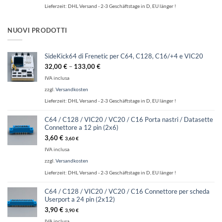
Lieferzeit:
DHL Versand - 2-3 Geschäftstage in D, EU länger !
NUOVI PRODOTTI
SideKick64 di Frenetic per C64, C128, C16/+4 e VIC20
32,00
€
–
133,00
€
IVA inclusa
zzgl.
Versandkosten
Lieferzeit:
DHL Versand - 2-3 Geschäftstage in D, EU länger !
C64 / C128 / VIC20 / VC20 / C16 Porta nastri / Datasette
Connettore a 12 pin (2x6)
3,60
€
3,60
€
IVA inclusa
zzgl.
Versandkosten
Lieferzeit:
DHL Versand - 2-3 Geschäftstage in D, EU länger !
C64 / C128 / VIC20 / VC20 / C16 Connettore per scheda
Userport a 24 pin (2x12)
3,90
€
3,90
€
IVA inclusa