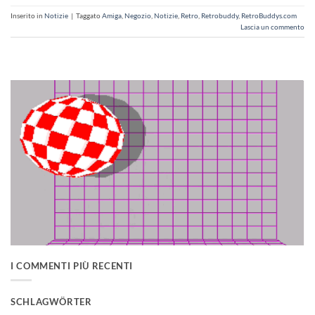
Inserito in
Notizie
|
Taggato
Amiga
,
Negozio
,
Notizie
,
Retro
,
Retrobuddy
,
RetroBuddys.com
Lascia un commento
I COMMENTI PIÙ RECENTI
SCHLAGWÖRTER