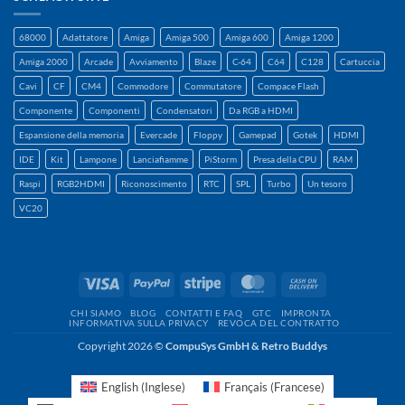
68000
Adattatore
Amiga
Amiga 500
Amiga 600
Amiga 1200
Amiga 2000
Arcade
Avviamento
Blaze
C-64
C64
C128
Cartuccia
Cavi
CF
CM4
Commodore
Commutatore
Compace Flash
Componente
Componenti
Condensatori
Da RGB a HDMI
Espansione della memoria
Evercade
Floppy
Gamepad
Gotek
HDMI
IDE
Kit
Lampone
Lanciafiamme
PiStorm
Presa della CPU
RAM
Raspi
RGB2HDMI
Riconoscimento
RTC
SPL
Turbo
Un tesoro
VC20
Visto
PayPal
A
MasterCard
Contanti
strisce
alla
CHI SIAMO
BLOG
CONTATTI E FAQ
GTC
IMPRONTA
consegna
INFORMATIVA SULLA PRIVACY
REVOCA DEL CONTRATTO
Copyright 2026 ©
CompuSys GmbH & Retro Buddys
English
(
Inglese
)
Français
(
Francese
)