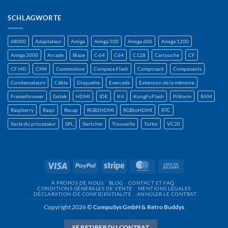
SCHLAGWORTE
68000
Adaptateur
Amiga
Amiga 500
Amiga 600
Amiga 1200
Amiga 2000
Arcade
Blaze
C-64
C64
C128
Cartouche
CF
CF HD
CM4
Commodore
Compace Flash
Composant
Composants
Condensateurs
Câble
Disquette
Evercade
Extension de la mémoire
Framethrower
Gotek
HDMI
IDE
Kit
KungFuFlash
PiStorm
RAM
Raspberry
Raspi
Recap
RGB2HDMI
RGBtoHDMI
RTC
Socle du processeur
SPL
Switcher
Trouvaille
Turbo
VC20
Visa
PayPal
Rayure
MasterCard
Contre
remboursement
À PROPOS DE NOUS
BLOG
CONTACT ET FAQ
CONDITIONS GÉNÉRALES DE VENTE
MENTIONS LÉGALES
DÉCLARATION DE CONFIDENTIALITÉ
ANNULER LE CONTRAT
Copyright 2026 ©
CompuSys GmbH & Retro Buddys
SE RETIRER DU CONTRAT