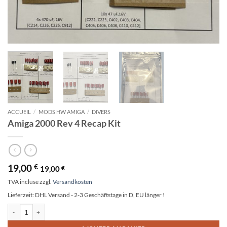
ACCUEIL
/
MODS HW AMIGA
/
DIVERS
Amiga 2000 Rev 4 Recap Kit
19,00
€
19,00
€
TVA incluse
zzgl.
Versandkosten
Lieferzeit:
DHL Versand - 2-3 Geschäftstage in D, EU länger !
quantité de Amiga 2000 Rev 4 Recap Kit
Alternative: