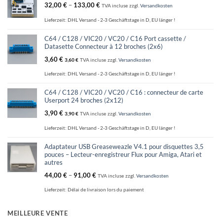
32,00
€
–
133,00
€
TVA incluse
zzgl.
Versandkosten
Lieferzeit:
DHL Versand - 2-3 Geschäftstage in D, EU länger !
C64 / C128 / VIC20 / VC20 / C16 Port cassette /
Datasette Connecteur à 12 broches (2x6)
3,60
€
3,60
€
TVA incluse
zzgl.
Versandkosten
Lieferzeit:
DHL Versand - 2-3 Geschäftstage in D, EU länger !
C64 / C128 / VIC20 / VC20 / C16 : connecteur de carte
Userport 24 broches (2x12)
3,90
€
3,90
€
TVA incluse
zzgl.
Versandkosten
Lieferzeit:
DHL Versand - 2-3 Geschäftstage in D, EU länger !
Adaptateur USB Greaseweazle V4.1 pour disquettes 3,5
pouces – Lecteur-enregistreur Flux pour Amiga, Atari et
autres
44,00
€
–
91,00
€
TVA incluse
zzgl.
Versandkosten
Lieferzeit:
Délai de livraison lors du paiement
MEILLEURE VENTE