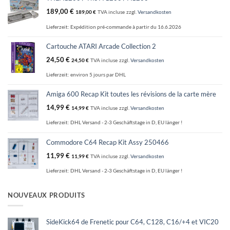
page
189,00
€
189,00
€
TVA incluse
zzgl.
Versandkosten
du
produit
Lieferzeit:
Expédition pré-commande à partir du 16.6.2026
Cartouche ATARI Arcade Collection 2
24,50
€
24,50
€
TVA incluse
zzgl.
Versandkosten
Lieferzeit:
environ 5 jours par DHL
Amiga 600 Recap Kit toutes les révisions de la carte mère
14,99
€
14,99
€
TVA incluse
zzgl.
Versandkosten
Lieferzeit:
DHL Versand - 2-3 Geschäftstage in D, EU länger !
Commodore C64 Recap Kit Assy 250466
11,99
€
11,99
€
TVA incluse
zzgl.
Versandkosten
Lieferzeit:
DHL Versand - 2-3 Geschäftstage in D, EU länger !
NOUVEAUX PRODUITS
SideKick64 de Frenetic pour C64, C128, C16/+4 et VIC20