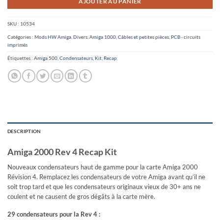
AJOUTER AU PANIER
SKU :
10534
Catégories :
Mods HW Amiga
,
Divers
,
Amiga 1000
,
Câbles et petites pièces
,
PCB - circuits
imprimés
Étiquettes :
Amiga 500
,
Condensateurs
,
Kit
,
Recap
DESCRIPTION
Amiga 2000 Rev 4 Recap Kit
Nouveaux condensateurs haut de gamme pour la carte Amiga 2000
Révision 4. Remplacez les condensateurs de votre Amiga avant qu’il ne
soit trop tard et que les condensateurs originaux vieux de 30+ ans ne
coulent et ne causent de gros dégâts à la carte mère.
29 condensateurs pour la Rev 4 :