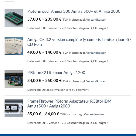
PiStorm pour Amiga 500 Amiga 500+ et Amiga 2000
57,00
€
–
205,00
€
TVA incluse
zzgl.
Versandkosten
Lieferzeit:
DHL Versand - 2-3 Geschäftstage in D, EU länger !
Amiga OS 3.2 version complète (y compris la mise à jour 3) -
CD Rom
49,00
€
–
140,00
€
TVA incluse
zzgl.
Versandkosten
Lieferzeit:
DHL Versand - 2-3 Geschäftstage in D, EU länger !
PiStorm32 Lite pour Amiga 1200
84,00
€
–
350,00
€
TVA incluse
zzgl.
Versandkosten
Lieferzeit:
Délai de livraison lors du paiement
FrameThrower PiStorm Adaptateur RGBtoHDMI
Amiga500 / Amiga2000
35,00
€
–
64,00
€
TVA incluse
zzgl.
Versandkosten
Lieferzeit:
DHL Versand - 2-3 Geschäftstage in D, EU länger !