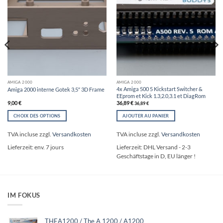
AMIGA 2000
AMIGA 2000
4x Amiga 500 5 Kickstart Switcher &
Amiga 2000 interne Gotek 3,5″ 3D Frame
EEprom et Kick 1.3,2.0,3.1 et DiagRom
9,00
€
36,89
€
36,89
€
CHOIX DES OPTIONS
AJOUTER AU PANIER
Ce
produit
TVA incluse
zzgl.
Versandkosten
TVA incluse
zzgl.
Versandkosten
a
Lieferzeit:
env. 7 jours
Lieferzeit:
DHL Versand - 2-3
plusieurs
Geschäftstage in D, EU länger !
variations.
Les
options
peuvent
être
IM FOKUS
choisies
sur
la
THEA1200 / The A 1200 / A1200