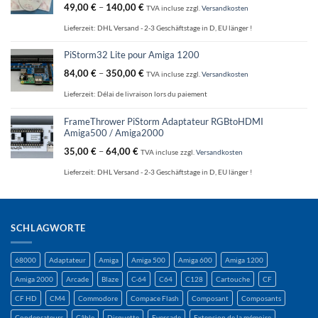
49,00
€
–
140,00
€
TVA incluse
zzgl.
Versandkosten
Lieferzeit:
DHL Versand - 2-3 Geschäftstage in D, EU länger !
PiStorm32 Lite pour Amiga 1200
84,00
€
–
350,00
€
TVA incluse
zzgl.
Versandkosten
Lieferzeit:
Délai de livraison lors du paiement
FrameThrower PiStorm Adaptateur RGBtoHDMI
Amiga500 / Amiga2000
35,00
€
–
64,00
€
TVA incluse
zzgl.
Versandkosten
Lieferzeit:
DHL Versand - 2-3 Geschäftstage in D, EU länger !
SCHLAGWORTE
68000
Adaptateur
Amiga
Amiga 500
Amiga 600
Amiga 1200
Amiga 2000
Arcade
Blaze
C-64
C64
C128
Cartouche
CF
CF HD
CM4
Commodore
Compace Flash
Composant
Composants
Condensateurs
Câble
Disquette
Evercade
Extension de la mémoire