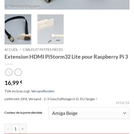
ACCUEIL
/
CÂBLES ET PETITES PIÈCES
Extension HDMI PiStorm32 Lite pour Raspberry Pi 3
16,99
€
TVA incluse
zzgl.
Versandkosten
Lieferzeit:
DHL Versand - 2-3 Geschäftstage in D, EU länger !
EFFACER
Alternative:
Couleur de la porte dérobée
quantité de Extension HDMI PiStorm32 Lite pour Raspberry Pi 3