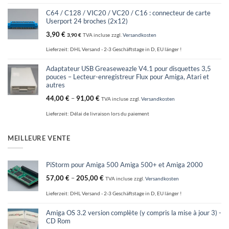
C64 / C128 / VIC20 / VC20 / C16 : connecteur de carte
Userport 24 broches (2x12)
3,90
€
3,90
€
TVA incluse
zzgl.
Versandkosten
Lieferzeit:
DHL Versand - 2-3 Geschäftstage in D, EU länger !
Adaptateur USB Greaseweazle V4.1 pour disquettes 3,5
pouces – Lecteur-enregistreur Flux pour Amiga, Atari et
autres
44,00
€
–
91,00
€
TVA incluse
zzgl.
Versandkosten
Lieferzeit:
Délai de livraison lors du paiement
MEILLEURE VENTE
PiStorm pour Amiga 500 Amiga 500+ et Amiga 2000
57,00
€
–
205,00
€
TVA incluse
zzgl.
Versandkosten
Lieferzeit:
DHL Versand - 2-3 Geschäftstage in D, EU länger !
Amiga OS 3.2 version complète (y compris la mise à jour 3) -
CD Rom