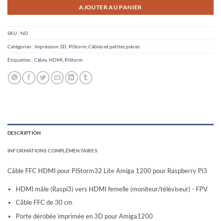
AJOUTER AU PANIER
SKU :
ND
Catégories :
Impression 3D
,
PiStorm
,
Câbles et petites pièces
Étiquettes :
Câble
,
HDMI
,
PiStorm
DESCRIPTION
INFORMATIONS COMPLÉMENTAIRES
Câble FFC HDMI pour PiStorm32 Lite Amiga 1200 pour Raspberry Pi3
HDMI mâle (Raspi3) vers HDMI femelle (moniteur/téléviseur) - FPV
Câble FFC de 30 cm
Porte dérobée imprimée en 3D pour Amiga1200