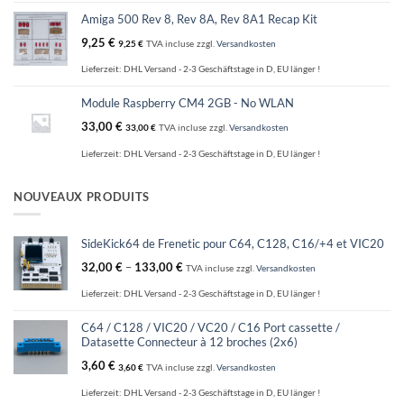
Amiga 500 Rev 8, Rev 8A, Rev 8A1 Recap Kit
9,25
€
9,25
€
TVA incluse
zzgl.
Versandkosten
Lieferzeit:
DHL Versand - 2-3 Geschäftstage in D, EU länger !
Module Raspberry CM4 2GB - No WLAN
33,00
€
33,00
€
TVA incluse
zzgl.
Versandkosten
Lieferzeit:
DHL Versand - 2-3 Geschäftstage in D, EU länger !
NOUVEAUX PRODUITS
SideKick64 de Frenetic pour C64, C128, C16/+4 et VIC20
32,00
€
–
133,00
€
TVA incluse
zzgl.
Versandkosten
Lieferzeit:
DHL Versand - 2-3 Geschäftstage in D, EU länger !
C64 / C128 / VIC20 / VC20 / C16 Port cassette /
Datasette Connecteur à 12 broches (2x6)
3,60
€
3,60
€
TVA incluse
zzgl.
Versandkosten
Lieferzeit:
DHL Versand - 2-3 Geschäftstage in D, EU länger !