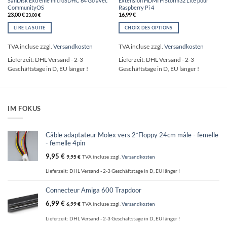
SanDisk Extreme microSDHC 64 Go avec
Extension HDMI PiStorm32 Lite pour
CommunityOS
Raspberry Pi 4
23,00
€
16,99
€
23,00
€
LIRE LA SUITE
CHOIX DES OPTIONS
Ce
produit
TVA incluse
zzgl.
Versandkosten
TVA incluse
zzgl.
Versandkosten
a
Lieferzeit:
DHL Versand - 2-3
Lieferzeit:
DHL Versand - 2-3
plusieurs
Geschäftstage in D, EU länger !
Geschäftstage in D, EU länger !
variations.
Les
options
peuvent
être
IM FOKUS
choisies
sur
la
Câble adaptateur Molex vers 2*Floppy 24cm mâle - femelle
page
- femelle 4pin
du
9,95
€
9,95
€
TVA incluse
zzgl.
Versandkosten
produit
Lieferzeit:
DHL Versand - 2-3 Geschäftstage in D, EU länger !
Connecteur Amiga 600 Trapdoor
6,99
€
6,99
€
TVA incluse
zzgl.
Versandkosten
Lieferzeit:
DHL Versand - 2-3 Geschäftstage in D, EU länger !