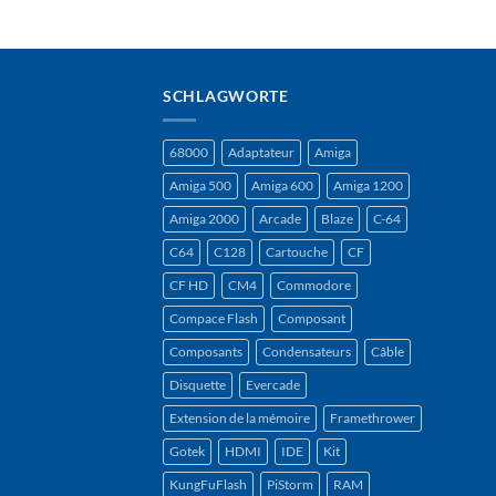
SCHLAGWORTE
68000
Adaptateur
Amiga
Amiga 500
Amiga 600
Amiga 1200
Amiga 2000
Arcade
Blaze
C-64
C64
C128
Cartouche
CF
CF HD
CM4
Commodore
Compace Flash
Composant
Composants
Condensateurs
Câble
Disquette
Evercade
Extension de la mémoire
Framethrower
Gotek
HDMI
IDE
Kit
KungFuFlash
PiStorm
RAM