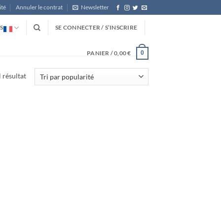
ité
Annuler le contrat
Newsletter
S
SE CONNECTER / S’INSCRIRE
PANIER /
0,00
€
0
l résultat