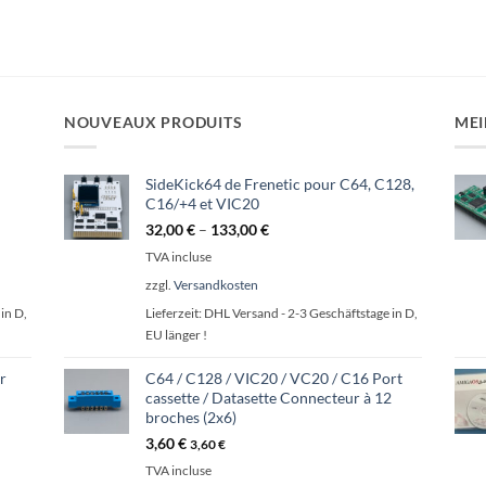
NOUVEAUX PRODUITS
MEI
SideKick64 de Frenetic pour C64, C128,
C16/+4 et VIC20
32,00
€
–
133,00
€
TVA incluse
zzgl.
Versandkosten
in D,
Lieferzeit:
DHL Versand - 2-3 Geschäftstage in D,
EU länger !
r
C64 / C128 / VIC20 / VC20 / C16 Port
cassette / Datasette Connecteur à 12
broches (2x6)
3,60
€
3,60
€
TVA incluse