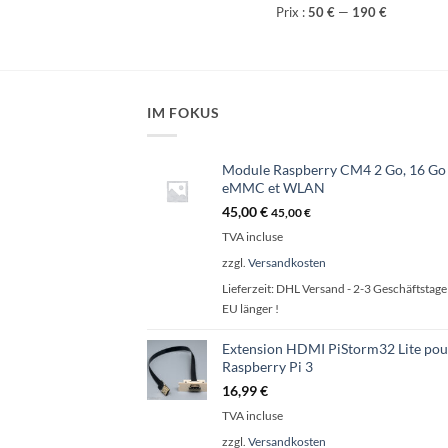
Prix
Prix
Prix :
50 €
—
190 €
min
max
IM FOKUS
Module Raspberry CM4 2 Go, 16 Go
eMMC et WLAN
45,00
€
45,00
€
TVA incluse
zzgl.
Versandkosten
Lieferzeit:
DHL Versand - 2-3 Geschäftstage 
EU länger !
Extension HDMI PiStorm32 Lite pou
Raspberry Pi 3
16,99
€
TVA incluse
zzgl.
Versandkosten