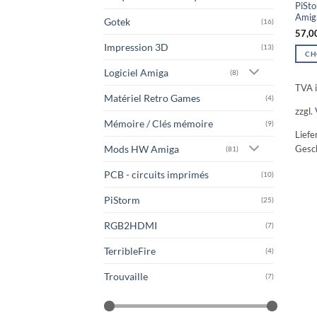
PiSt
Amig
Gotek
(16)
57,0
Impression 3D
(13)
CH
Ce
Logiciel Amiga
(8)
produ
TVA i
Matériel Retro Games
a
(4)
zzgl.
plusi
Mémoire / Clés mémoire
(9)
varia
Liefe
Les
Gesch
Mods HW Amiga
(81)
optio
peuv
PCB - circuits imprimés
(10)
être
chois
PiStorm
(25)
sur
RGB2HDMI
la
(7)
page
TerribleFire
(4)
du
produ
Trouvaille
(7)