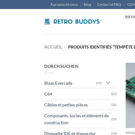
Passer
À propos de nous
Blog
Contact et FAQ
CON
au
contenu
BIEN
ACCUEIL
/
PRODUITS IDENTIFIÉS “TEMPÊTE 
DURCHSUCHEN
Blaze Evercade
(15)
C64
(21)
Câbles et petites pièces
(32)
Composants, socles et éléments de
(33)
construction
AMIG
Disquette IDE et disque dur
(16)