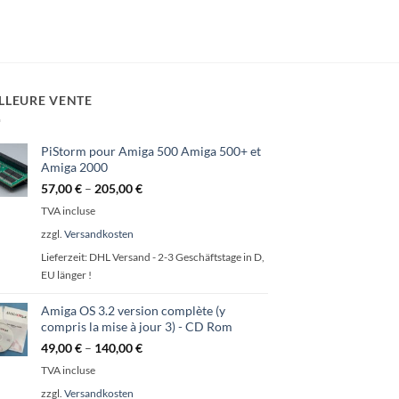
LLEURE VENTE
PiStorm pour Amiga 500 Amiga 500+ et
Amiga 2000
57,00
€
–
205,00
€
TVA incluse
zzgl.
Versandkosten
Lieferzeit:
DHL Versand - 2-3 Geschäftstage in D,
EU länger !
Amiga OS 3.2 version complète (y
compris la mise à jour 3) - CD Rom
49,00
€
–
140,00
€
TVA incluse
zzgl.
Versandkosten