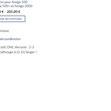
orm pour Amiga 500
a 500+ et Amiga 2000
0
€
–
205,00
€
OIX DES OPTIONS
it
ncluse
Versandkosten
eurs
tions.
rzeit:
DHL Versand - 2-3
äftstage in D, EU länger !
ns
ent
ies
it