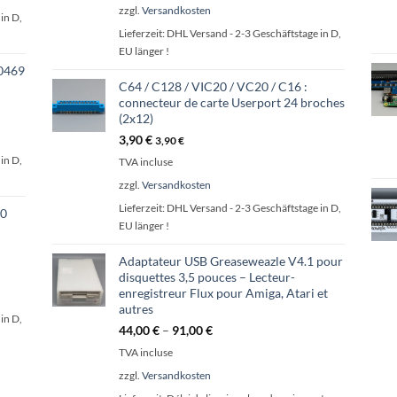
zzgl.
Versandkosten
in D,
Lieferzeit:
DHL Versand - 2-3 Geschäftstage in D,
EU länger !
0469
C64 / C128 / VIC20 / VC20 / C16 :
connecteur de carte Userport 24 broches
(2x12)
3,90
€
3,90
€
in D,
TVA incluse
zzgl.
Versandkosten
Lieferzeit:
DHL Versand - 2-3 Geschäftstage in D,
00
EU länger !
Adaptateur USB Greaseweazle V4.1 pour
disquettes 3,5 pouces – Lecteur-
enregistreur Flux pour Amiga, Atari et
autres
in D,
44,00
€
–
91,00
€
TVA incluse
zzgl.
Versandkosten