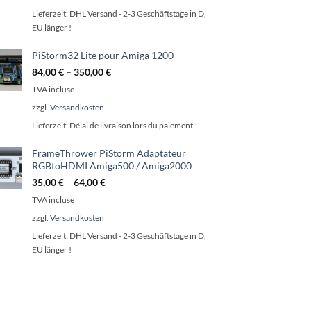
Lieferzeit:
DHL Versand - 2-3 Geschäftstage in D,
EU länger !
PiStorm32 Lite pour Amiga 1200
84,00
€
–
350,00
€
TVA incluse
zzgl.
Versandkosten
Lieferzeit:
Délai de livraison lors du paiement
FrameThrower PiStorm Adaptateur
RGBtoHDMI Amiga500 / Amiga2000
35,00
€
–
64,00
€
TVA incluse
zzgl.
Versandkosten
Lieferzeit:
DHL Versand - 2-3 Geschäftstage in D,
EU länger !