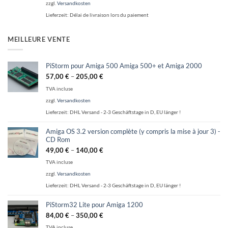
zzgl.
Versandkosten
Lieferzeit:
Délai de livraison lors du paiement
MEILLEURE VENTE
PiStorm pour Amiga 500 Amiga 500+ et Amiga 2000
57,00
€
–
205,00
€
TVA incluse
zzgl.
Versandkosten
Lieferzeit:
DHL Versand - 2-3 Geschäftstage in D, EU länger !
Amiga OS 3.2 version complète (y compris la mise à jour 3) -
CD Rom
49,00
€
–
140,00
€
TVA incluse
zzgl.
Versandkosten
Lieferzeit:
DHL Versand - 2-3 Geschäftstage in D, EU länger !
PiStorm32 Lite pour Amiga 1200
84,00
€
–
350,00
€
TVA incluse