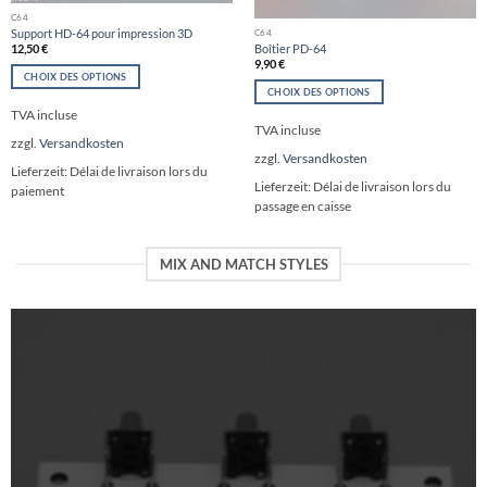
C64
Support HD-64 pour impression 3D
C64
Boîtier PD-64
12,50
€
9,90
€
CHOIX DES OPTIONS
CHOIX DES OPTIONS
Ce
Ce
TVA incluse
produit
TVA incluse
produit
a
zzgl.
Versandkosten
a
plusieurs
zzgl.
Versandkosten
plusieurs
variations.
Lieferzeit:
Délai de livraison lors du
variations.
Lieferzeit:
Délai de livraison lors du
Les
paiement
Les
passage en caisse
options
options
peuvent
peuvent
être
être
MIX AND MATCH STYLES
choisies
choisies
sur
sur
la
la
page
page
du
du
produit
produit