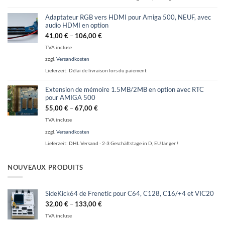
Adaptateur RGB vers HDMI pour Amiga 500, NEUF, avec
audio HDMI en option
41,00
€
–
106,00
€
TVA incluse
zzgl.
Versandkosten
Lieferzeit:
Délai de livraison lors du paiement
Extension de mémoire 1.5MB/2MB en option avec RTC
pour AMIGA 500
55,00
€
–
67,00
€
TVA incluse
zzgl.
Versandkosten
Lieferzeit:
DHL Versand - 2-3 Geschäftstage in D, EU länger !
NOUVEAUX PRODUITS
SideKick64 de Frenetic pour C64, C128, C16/+4 et VIC20
32,00
€
–
133,00
€
TVA incluse