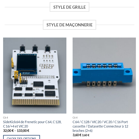
STYLE DE GRILLE
STYLE DE MAÇONNERIE
C64
C64
SideKick64 de Frenetic pour C64, C128,
C64 / C128 / VIC20 / VC20 / C16 Port
C16/+4 et VIC20
cassette / Datasette Connecteur à 12
broches (2×6)
32,00
€
–
133,00
€
3,60
€
3,60
€
CHOIX DES OPTIONS