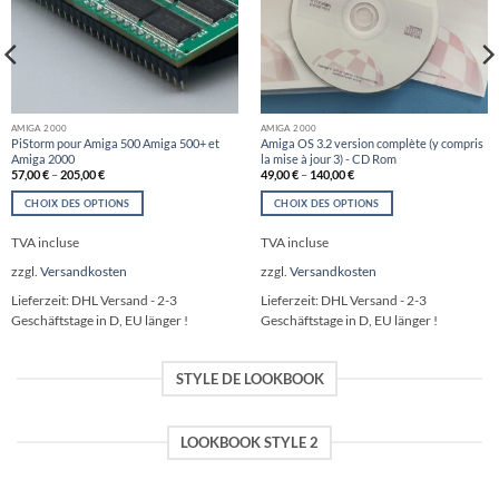
AMIGA 2000
AMIGA 2000
PiStorm pour Amiga 500 Amiga 500+ et
Amiga OS 3.2 version complète (y compris
Amiga 2000
la mise à jour 3) - CD Rom
57,00
€
–
205,00
€
49,00
€
–
140,00
€
CHOIX DES OPTIONS
CHOIX DES OPTIONS
Ce
Ce
TVA incluse
TVA incluse
produit
produit
a
a
zzgl.
Versandkosten
zzgl.
Versandkosten
plusieurs
plusieurs
variations.
variations.
Lieferzeit:
DHL Versand - 2-3
Lieferzeit:
DHL Versand - 2-3
Les
Les
Geschäftstage in D, EU länger !
Geschäftstage in D, EU länger !
options
options
peuvent
peuvent
être
être
STYLE DE LOOKBOOK
choisies
choisies
sur
sur
la
la
LOOKBOOK STYLE 2
page
page
du
du
produit
produit