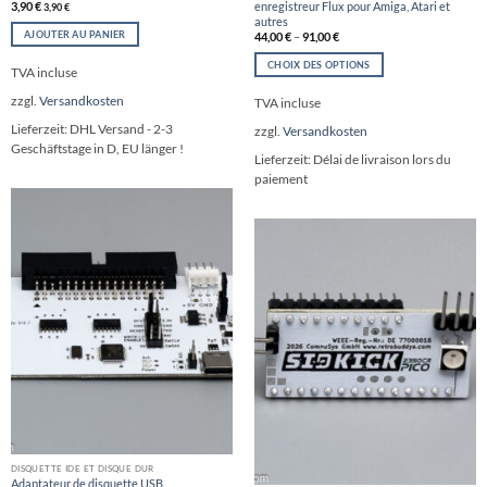
enregistreur Flux pour Amiga, Atari et
3,90
€
3,90
€
autres
AJOUTER AU PANIER
44,00
€
–
91,00
€
CHOIX DES OPTIONS
TVA incluse
Ce
zzgl.
Versandkosten
TVA incluse
produit
a
Lieferzeit:
DHL Versand - 2-3
zzgl.
Versandkosten
plusieurs
Geschäftstage in D, EU länger !
variations.
Lieferzeit:
Délai de livraison lors du
Les
paiement
options
peuvent
être
choisies
sur
la
page
du
produit
DISQUETTE IDE ET DISQUE DUR
Adaptateur de disquette USB