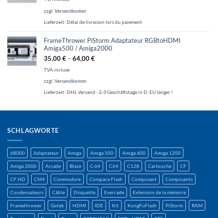
zzgl.
Versandkosten
Lieferzeit:
Délai de livraison lors du paiement
FrameThrower PiStorm Adaptateur RGBtoHDMI
Amiga500 / Amiga2000
35,00
€
–
64,00
€
TVA incluse
zzgl.
Versandkosten
Lieferzeit:
DHL Versand - 2-3 Geschäftstage in D, EU länger !
SCHLAGWORTE
68000
Adaptateur
Amiga
Amiga 500
Amiga 600
Amiga 1200
Amiga 2000
Arcade
Blaze
C-64
C64
C128
Cartouche
CF
CF HD
CM4
Commodore
Compace Flash
Composant
Composants
Condensateurs
Câble
Disquette
Evercade
Extension de la mémoire
Framethrower
Gotek
HDMI
IDE
Kit
KungFuFlash
PiStorm
RAM