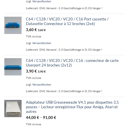
zzgl.
Versandkosten
Lieferzeit:
DHL Versand - 2-3 Geschäftstage in D, EU länger !
C64 / C128 / VIC20 / VC20 / C16 Port cassette /
Datasette Connecteur à 12 broches (2x6)
3,60
€
3,60
€
TVA incluse
zzgl.
Versandkosten
Lieferzeit:
DHL Versand - 2-3 Geschäftstage in D, EU länger !
C64 / C128 / VIC20 / VC20 / C16 : connecteur de carte
Userport 24 broches (2x12)
3,90
€
3,90
€
TVA incluse
zzgl.
Versandkosten
Lieferzeit:
DHL Versand - 2-3 Geschäftstage in D, EU länger !
Adaptateur USB Greaseweazle V4.1 pour disquettes 3,5
pouces – Lecteur-enregistreur Flux pour Amiga, Atari et
autres
44,00
€
–
91,00
€
TVA incluse