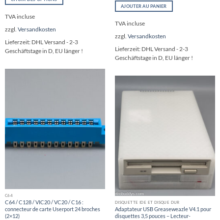
AJOUTER AU PANIER
Ce
TVA incluse
produit
TVA incluse
a
zzgl.
Versandkosten
plusieurs
zzgl.
Versandkosten
variations.
Lieferzeit:
DHL Versand - 2-3
Lieferzeit:
DHL Versand - 2-3
Les
Geschäftstage in D, EU länger !
Geschäftstage in D, EU länger !
options
peuvent
être
choisies
sur
la
page
du
produit
C64
C64 / C128 / VIC20 / VC20 / C16 :
DISQUETTE IDE ET DISQUE DUR
connecteur de carte Userport 24 broches
Adaptateur USB Greaseweazle V4.1 pour
(2×12)
disquettes 3,5 pouces – Lecteur-