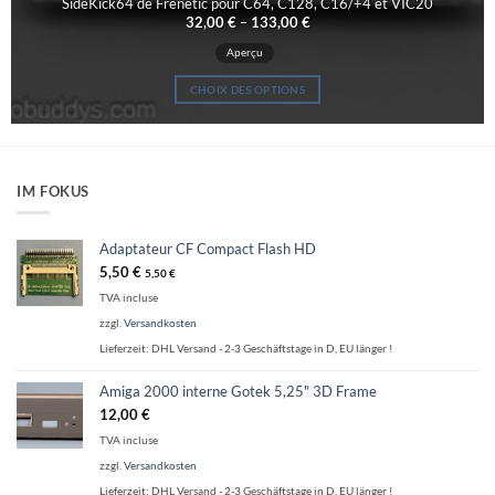
SideKick64 de Frenetic pour C64, C128, C16/+4 et VIC20
32,00
€
–
133,00
€
Aperçu
CHOIX DES OPTIONS
Ce
produit
a
plusieurs
IM FOKUS
variations.
Les
options
Adaptateur CF Compact Flash HD
peuvent
5,50
€
5,50
€
être
TVA incluse
choisies
zzgl.
Versandkosten
sur
Lieferzeit:
DHL Versand - 2-3 Geschäftstage in D, EU länger !
la
page
Amiga 2000 interne Gotek 5,25" 3D Frame
du
12,00
€
produit
TVA incluse
zzgl.
Versandkosten
Lieferzeit:
DHL Versand - 2-3 Geschäftstage in D, EU länger !