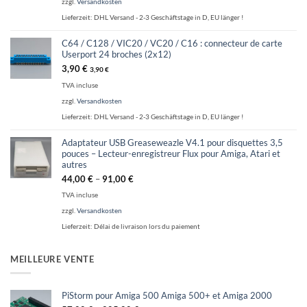
zzgl.
Versandkosten
Lieferzeit:
DHL Versand - 2-3 Geschäftstage in D, EU länger !
C64 / C128 / VIC20 / VC20 / C16 : connecteur de carte
Userport 24 broches (2x12)
3,90
€
3,90
€
TVA incluse
zzgl.
Versandkosten
Lieferzeit:
DHL Versand - 2-3 Geschäftstage in D, EU länger !
Adaptateur USB Greaseweazle V4.1 pour disquettes 3,5
pouces – Lecteur-enregistreur Flux pour Amiga, Atari et
autres
44,00
€
–
91,00
€
TVA incluse
zzgl.
Versandkosten
Lieferzeit:
Délai de livraison lors du paiement
MEILLEURE VENTE
PiStorm pour Amiga 500 Amiga 500+ et Amiga 2000