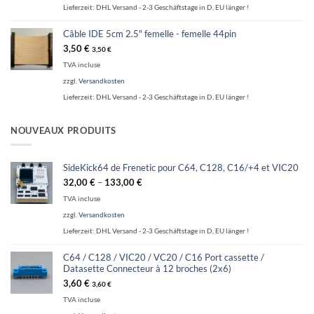
Lieferzeit:
DHL Versand - 2-3 Geschäftstage in D, EU länger !
Câble IDE 5cm 2.5" femelle - femelle 44pin
3,50
€
3,50
€
TVA incluse
zzgl.
Versandkosten
Lieferzeit:
DHL Versand - 2-3 Geschäftstage in D, EU länger !
NOUVEAUX PRODUITS
SideKick64 de Frenetic pour C64, C128, C16/+4 et VIC20
32,00
€
–
133,00
€
TVA incluse
zzgl.
Versandkosten
Lieferzeit:
DHL Versand - 2-3 Geschäftstage in D, EU länger !
C64 / C128 / VIC20 / VC20 / C16 Port cassette /
Datasette Connecteur à 12 broches (2x6)
3,60
€
3,60
€
TVA incluse