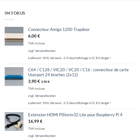
IM FOKUS
Connecteur Amiga 1200 Trapdoor
6,00
€
TVA incluse
zzgl.
Versandkosten
Lieferzeit:
DHL Versand - 2-3 Geschäftstage in D, EU länger !
C64 / C128 / VIC20 / VC20 / C16 : connecteur de carte
Userport 24 broches (2x12)
3,90
€
3,90
€
TVA incluse
zzgl.
Versandkosten
Lieferzeit:
DHL Versand - 2-3 Geschäftstage in D, EU länger !
Extension HDMI PiStorm32 Lite pour Raspberry Pi 4
16,99
€
TVA incluse
zzgl.
Versandkosten