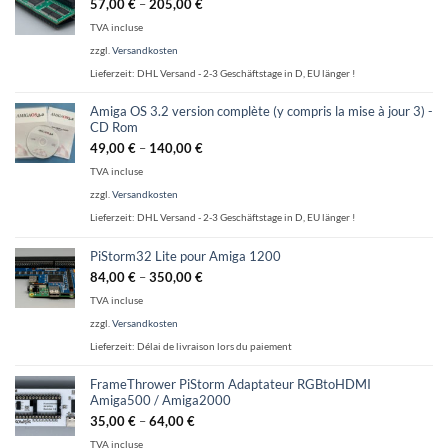
57,00
€
–
205,00
€
TVA incluse
zzgl.
Versandkosten
Lieferzeit:
DHL Versand - 2-3 Geschäftstage in D, EU länger !
Amiga OS 3.2 version complète (y compris la mise à jour 3) -
CD Rom
49,00
€
–
140,00
€
TVA incluse
zzgl.
Versandkosten
Lieferzeit:
DHL Versand - 2-3 Geschäftstage in D, EU länger !
PiStorm32 Lite pour Amiga 1200
84,00
€
–
350,00
€
TVA incluse
zzgl.
Versandkosten
Lieferzeit:
Délai de livraison lors du paiement
FrameThrower PiStorm Adaptateur RGBtoHDMI
Amiga500 / Amiga2000
35,00
€
–
64,00
€
TVA incluse