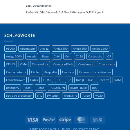
zzgl.
Versandkosten
Lieferzeit:
DHL Versand - 2-3 Geschäftstage in D, EU länger !
SCHLAGWORTE
68000
Adaptateur
Amiga
Amiga 500
Amiga 600
Amiga 1200
Amiga 2000
Arcade
Blaze
C-64
C64
C128
Cartouche
CF
CF HD
CM4
Commodore
Compace Flash
Composant
Composants
Condensateurs
Câble
Disquette
Evercade
Extension de la mémoire
Framethrower
Gotek
HDMI
IDE
Kit
KungFuFlash
PiStorm
RAM
Raspberry
Raspi
Recap
RGB2HDMI
RGBtoHDMI
RTC
Socle du processeur
SPL
Switcher
Trouvaille
Turbo
VC20
Visa
PayPal
Rayure
MasterCard
Contre
remboursement
À PROPOS DE NOUS
BLOG
CONTACT ET FAQ