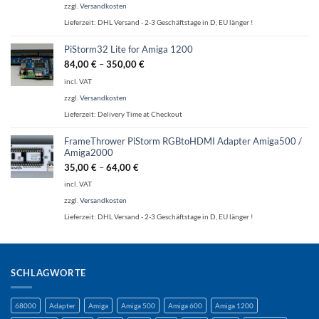
zzgl.
Versandkosten
Lieferzeit:
DHL Versand - 2-3 Geschäftstage in D, EU länger !
PiStorm32 Lite for Amiga 1200
84,00
€
–
350,00
€
incl. VAT
zzgl.
Versandkosten
Lieferzeit:
Delivery Time at Checkout
FrameThrower PiStorm RGBtoHDMI Adapter Amiga500 /
Amiga2000
35,00
€
–
64,00
€
incl. VAT
zzgl.
Versandkosten
Lieferzeit:
DHL Versand - 2-3 Geschäftstage in D, EU länger !
SCHLAGWORTE
68000
Adapter
Amiga
Amiga 500
Amiga 600
Amiga 1200