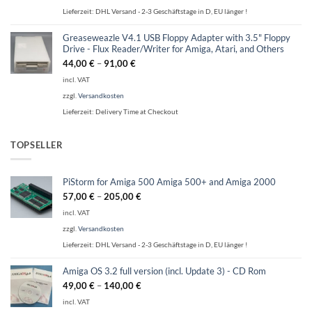
Lieferzeit:
DHL Versand - 2-3 Geschäftstage in D, EU länger !
Greaseweazle V4.1 USB Floppy Adapter with 3.5" Floppy
Drive - Flux Reader/Writer for Amiga, Atari, and Others
44,00
€
–
91,00
€
incl. VAT
zzgl.
Versandkosten
Lieferzeit:
Delivery Time at Checkout
TOPSELLER
PiStorm for Amiga 500 Amiga 500+ and Amiga 2000
57,00
€
–
205,00
€
incl. VAT
zzgl.
Versandkosten
Lieferzeit:
DHL Versand - 2-3 Geschäftstage in D, EU länger !
Amiga OS 3.2 full version (incl. Update 3) - CD Rom
49,00
€
–
140,00
€
incl. VAT