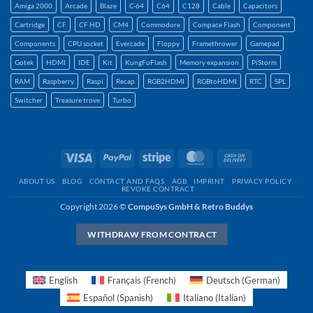
Amiga 2000
Arcade
Blaze
C-64
C64
C128
Cable
Capacitors
Cartridge
CF
CF HD
CM4
Commodore
Compace Flash
Component
Components
CPU socket
Evercade
Floppy
Framethrower
Gamepad
Gotek
HDMI
IDE
Kit
KungFuFlash
Memory expansion
PiStorm
RAM
Raspberry
Raspi
Recap
RGB2HDMI
RGBtoHDMI
RTC
SPL
Switcher
Treasure trove
Turbo
Visa
PayPal
Stripe
MasterCard
Cash
On
ABOUT US
BLOG
CONTACT AND FAQS
AGB
IMPRINT
PRIVACY POLICY
Delivery
REVOKE CONTRACT
Copyright 2026 ©
CompuSys GmbH & Retro Buddys
WITHDRAW FROM CONTRACT
English
Français
(
French
)
Deutsch
(
German
)
Español
(
Spanish
)
Italiano
(
Italian
)