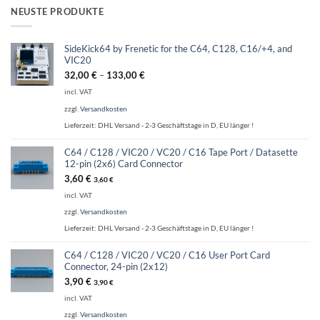
NEUSTE PRODUKTE
SideKick64 by Frenetic for the C64, C128, C16/+4, and
VIC20
32,00
€
–
133,00
€
incl. VAT
zzgl.
Versandkosten
Lieferzeit:
DHL Versand - 2-3 Geschäftstage in D, EU länger !
C64 / C128 / VIC20 / VC20 / C16 Tape Port / Datasette
12-pin (2x6) Card Connector
3,60
€
3,60
€
incl. VAT
zzgl.
Versandkosten
Lieferzeit:
DHL Versand - 2-3 Geschäftstage in D, EU länger !
C64 / C128 / VIC20 / VC20 / C16 User Port Card
Connector, 24-pin (2x12)
3,90
€
3,90
€
incl. VAT
zzgl.
Versandkosten