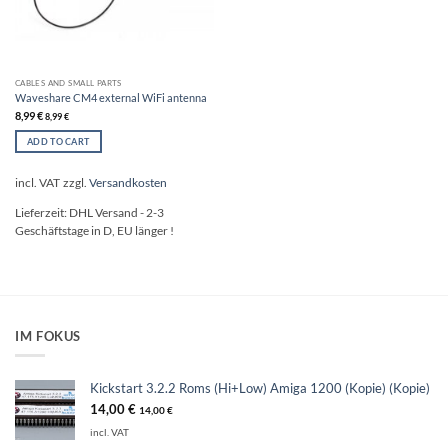
CABLES AND SMALL PARTS
Waveshare CM4 external WiFi antenna
8,99
€
8,99
€
ADD TO CART
incl. VAT
zzgl.
Versandkosten
Lieferzeit:
DHL Versand - 2-3
Geschäftstage in D, EU länger !
IM FOKUS
Kickstart 3.2.2 Roms (Hi+Low) Amiga 1200 (Kopie) (Kopie)
14,00
€
14,00
€
incl. VAT