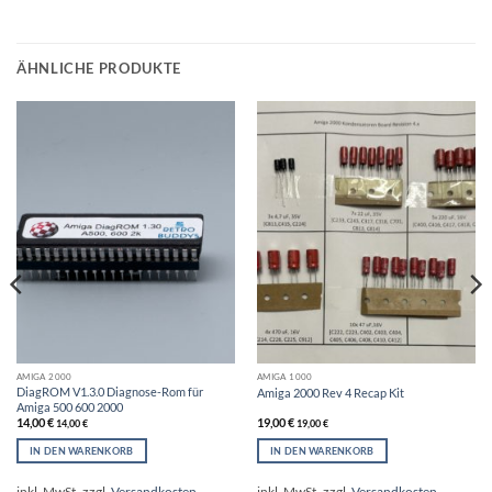
ÄHNLICHE PRODUKTE
AMIGA 2000
AMIGA 1000
DiagROM V1.3.0 Diagnose-Rom für
Amiga 2000 Rev 4 Recap Kit
Amiga 500 600 2000
14,00
€
19,00
€
14,00
€
19,00
€
IN DEN WARENKORB
IN DEN WARENKORB
inkl. MwSt.
zzgl.
Versandkosten
inkl. MwSt.
zzgl.
Versandkosten