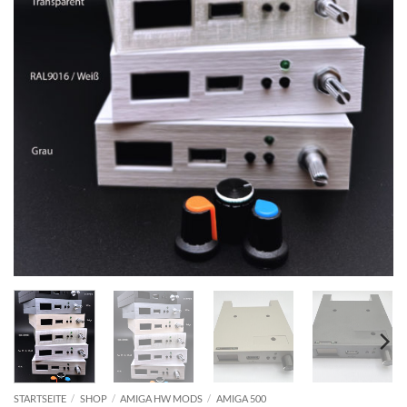
STARTSEITE
/
SHOP
/
AMIGA HW MODS
/
AMIGA 500