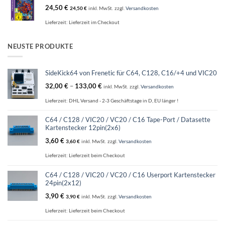
24,50
€
24,50
€
inkl. MwSt.
zzgl.
Versandkosten
Lieferzeit:
Lieferzeit im Checkout
NEUSTE PRODUKTE
SideKick64 von Frenetic für C64, C128, C16/+4 und VIC20
32,00
€
–
133,00
€
inkl. MwSt.
zzgl.
Versandkosten
Lieferzeit:
DHL Versand - 2-3 Geschäftstage in D, EU länger !
C64 / C128 / VIC20 / VC20 / C16 Tape-Port / Datasette
Kartenstecker 12pin(2x6)
3,60
€
3,60
€
inkl. MwSt.
zzgl.
Versandkosten
Lieferzeit:
Lieferzeit beim Checkout
C64 / C128 / VIC20 / VC20 / C16 Userport Kartenstecker
24pin(2x12)
3,90
€
3,90
€
inkl. MwSt.
zzgl.
Versandkosten
Lieferzeit:
Lieferzeit beim Checkout