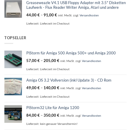
Greaseweazle V4.1 USB Floppy Adapter mit 3.5" Disketten
Laufwerk - Flux Reader Writer Amiga, Atari und andere
44,00
€
–
91,00
€
inkl. MwSt.
zzgl.
Versandkosten
Lieferzeit:
Lieferzeit im Checkout
TOPSELLER
PiStorm für Amiga 500 Amiga 500+ und Amiga 2000
57,00
€
–
205,00
€
inkl. MwSt.
zzgl.
Versandkosten
Lieferzeit:
Lieferzeit im Checkout
Amiga OS 3.2 Vollversion (inkl Update 3) - CD Rom
49,00
€
–
140,00
€
inkl. MwSt.
zzgl.
Versandkosten
Lieferzeit:
Lieferzeit im Checkout
PiStorm32 Lite für Amiga 1200
84,00
€
–
350,00
€
inkl. MwSt.
zzgl.
Versandkosten
Lieferzeit:
kein genauer Versandtermin!