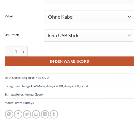
Kabel
USB-Stick
Gotek Laufwerk mit 0.96" Display und Drehknopf optional mit USB Stick, Floppy
IN DEN WARENKORB
SKU:
Gotek-Beig-nFlo-nBS-nK-0
Kategorien:
Amiga HW Mods
,
Amiga 2000
,
Amiga 500
,
Gotek
Schlagwörter:
Amiga
,
Gotek
Marke:
Retro Buddys