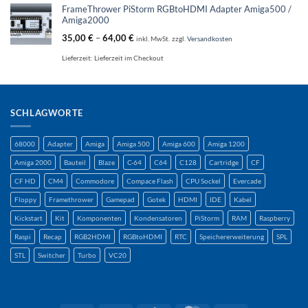
FrameThrower PiStorm RGBtoHDMI Adapter Amiga500 /
Amiga2000
35,00
€
–
64,00
€
inkl. MwSt.
zzgl.
Versandkosten
Lieferzeit:
Lieferzeit im Checkout
SCHLAGWORTE
68000
Adapter
Amiga
Amiga 500
Amiga 600
Amiga 1200
Amiga 2000
Bauteil
Blaze
C-64
C64
C128
Cartridge
CF
CF HD
CM4
Commodore
Compace Flash
CPU Sockel
Evercade
Floppy
Framethrower
Gamepad
Gotek
HDMI
IDE
Kabel
Kickstart
Kit
Komponenten
Kondensatoren
PiStorm
RAM
Raspberry
Raspi
Recap
RGB2HDMI
RGBtoHDMI
RTC
Speichererweiterung
SPL
STL
Switcher
Turbo
VC20