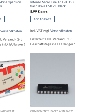
Intenso Micro Line 16 GB USB
Pin Expansion
flash drive USB 2.0 black
or
8,99
€
8,99
€
ADD TO CART
T
incl. VAT
zzgl.
Versandkosten
.
Versandkosten
Lieferzeit:
DHL Versand - 2-3
L Versand - 2-3
Geschäftstage in D, EU länger !
 in D, EU länger !
 HARDWARE
COMPONENTS, BASES AND PARTS