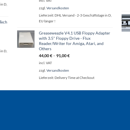
incl. VAT
in D,
zzgl.
Versandkosten
Lieferzeit:
DHL Versand - 2-3 Geschäftstage in D,
EU länger !
Tech
Greaseweazle V4.1 USB Floppy Adapter
with 3.5" Floppy Drive - Flux
Reader/Writer for Amiga, Atari, and
Others
in D,
44,00
€
–
91,00
€
incl. VAT
zzgl.
Versandkosten
Lieferzeit:
Delivery Time at Checkout