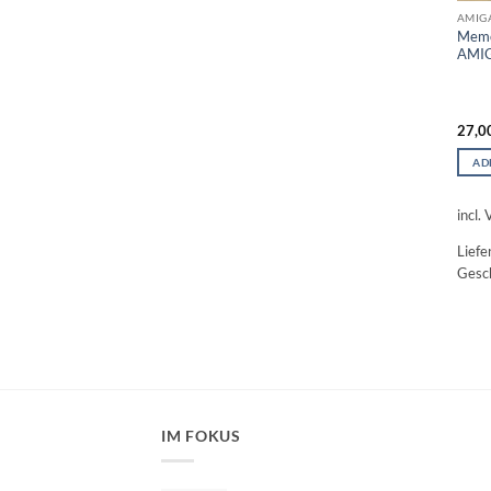
AMIG
Memo
AMIG
27,0
AD
incl.
Liefe
Gesch
IM FOKUS