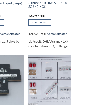
Alliance AS4C1M16E5-60JC
i Joypad (Beige)
SOJ-42 NOS
4,50
€
€
4,50
€
T
ADD TO CART
.
Versandkosten
incl. VAT
zzgl.
Versandkosten
rox. 5 days by
Lieferzeit:
DHL Versand - 2-3
Geschäftstage in D, EU länger !