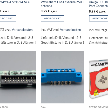
Waveshare CM4 external WiFi
Amiga 500 86
2423-A SOP-24 NOS
antenna
Port Connect
€
8,99
€
8,99
€
5,99
€
8,99
€
8,99
€
D TO CART
ADD TO CART
ADD TO CAR
 VAT
zzgl.
Versandkosten
incl. VAT
zzgl.
Versandkosten
incl. VAT
zzgl
rzeit:
DHL Versand - 2-3
Lieferzeit:
DHL Versand - 2-3
Lieferzeit:
DH
äftstage in D, EU länger !
Geschäftstage in D, EU länger !
Geschäftstage
A 2000
C64
RETRO GAMES