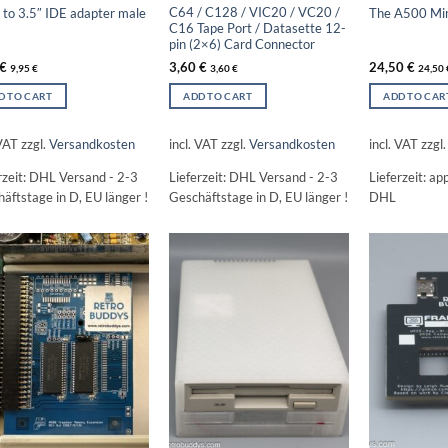
C64 / C128 / VIC20 / VC20 /
to 3.5″ IDE adapter male
The A500 Min
C16 Tape Port / Datasette 12-
pin (2×6) Card Connector
€
3,60
€
24,50
€
9,95
€
3,60
€
24,50
D TO CART
ADD TO CART
ADD TO CAR
 VAT
zzgl.
Versandkosten
incl. VAT
zzgl.
Versandkosten
incl. VAT
zzgl
rzeit:
DHL Versand - 2-3
Lieferzeit:
DHL Versand - 2-3
Lieferzeit:
app
äftstage in D, EU länger !
Geschäftstage in D, EU länger !
DHL