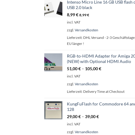
Intenso Micro Line 16 GB USB flash 
USB 2.0 black
8,99
€
8,99
€
incl. VAT
zzgl.
Versandkosten
Lieferzeit:
DHL Versand - 2-3 Geschäftstage 
EU länger !
RGB-to-HDMI Adapter for Amiga 2
(NEW) with Optional HDMI Audio
51,00
€
–
105,00
€
incl. VAT
zzgl.
Versandkosten
Lieferzeit:
Delivery Time at Checkout
KungFuFlash for Commodore 64 an
128
29,00
€
–
39,00
€
incl. VAT
zzgl.
Versandkosten