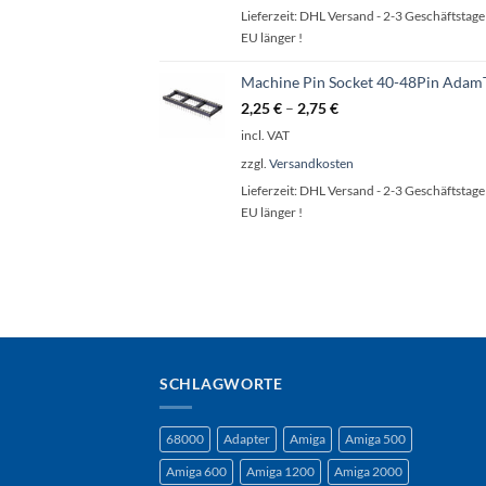
Lieferzeit:
DHL Versand - 2-3 Geschäftstage 
EU länger !
Machine Pin Socket 40-48Pin Adam
2,25
€
–
2,75
€
incl. VAT
zzgl.
Versandkosten
Lieferzeit:
DHL Versand - 2-3 Geschäftstage 
EU länger !
SCHLAGWORTE
68000
Adapter
Amiga
Amiga 500
Amiga 600
Amiga 1200
Amiga 2000