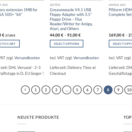
A 500
GOTEK
AMIGA 600
ry extension 1MB for
Greaseweazle V4.1 USB
PiStorm HDM
A 500+ *kit*
Floppy Adapter with 3.5″
Complete Set
Floppy Drive – Flux
Reader/Writer for Amiga,
Atari, and Others
0
€
44,00
€
–
91,00
€
169,00
€
–
2
27,00
€
D TO CART
SELECT OPTIONS
SELECT OPT
This
This
product
product
 VAT
zzgl.
Versandkosten
incl. VAT
zzgl.
Versandkosten
incl. VAT
zzgl
has
has
rzeit:
DHL Versand - 2-3
Lieferzeit:
Delivery Time at
Lieferzeit:
DH
multiple
multiple
äftstage in D, EU länger !
Checkout
Geschäftstage
variants.
variants.
The
The
options
options
1
2
3
…
5
6
7
8
9
10
may
may
be
be
chosen
chosen
on
on
the
the
NEUSTE PRODUKTE
TOP
product
product
page
page