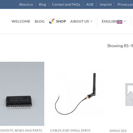
About us
Blog
Contact and FAQs
AGB
Imprint
Privacy po
WELCOME
BLOG
SHOP
ABOUT US
ENGLISH
Showing 85–96
ONENTS, BASES AND PARTS
CABLES AND SMALL PARTS
AMIGA 500