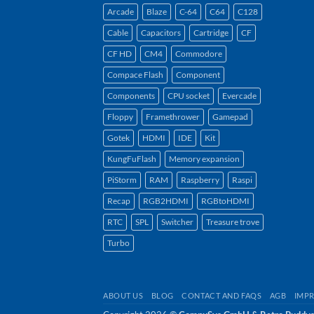
Arcade
Blaze
C-64
C64
C128
Cable
Capacitors
Cartridge
CF
CF HD
CM4
Commodore
Compace Flash
Component
Components
CPU socket
Evercade
Floppy
Framethrower
Gamepad
Gotek
HDMI
IDE
Kit
KungFuFlash
Memory expansion
PiStorm
RAM
Raspberry
Raspi
Recap
RGB2HDMI
RGBtoHDMI
RTC
SPL
Switcher
Treasure trove
Turbo
ABOUT US
BLOG
CONTACT AND FAQS
AGB
IMPR