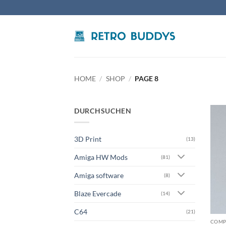
Skip
to
content
HOME
/
SHOP
/
PAGE 8
DURCHSUCHEN
3D Print
(13)
Amiga HW Mods
(81)
Amiga software
(8)
Blaze Evercade
(14)
C64
(21)
COMP