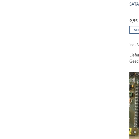
SATA 
9,95
AD
incl.
Liefe
Gesch