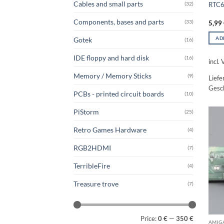
Cables and small parts
RTC6
(32)
Components, bases and parts
(33)
5,99
AD
Gotek
(16)
IDE floppy and hard disk
(16)
incl.
Memory / Memory Sticks
(9)
Liefe
Gesch
PCBs - printed circuit boards
(10)
PiStorm
(25)
Retro Games Hardware
(4)
RGB2HDMI
(7)
TerribleFire
(4)
Treasure trove
(7)
Min
Max
Price:
0 €
—
350 €
price
price
AMIG