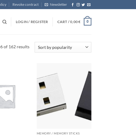
licy
Revoke contract
Newsletter
LOGIN / REGISTER
CART /
0,00
€
0
Sorted
 of 162 results
by
popularity
MEMORY / MEMORY STICKS