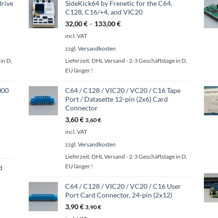
drive
SideKick64 by Frenetic for the C64,
C128, C16/+4, and VIC20
32,00
€
–
133,00
€
incl. VAT
zzgl.
Versandkosten
in D,
Lieferzeit:
DHL Versand - 2-3 Geschäftstage in D,
EU länger !
000
C64 / C128 / VIC20 / VC20 / C16 Tape
Port / Datasette 12-pin (2x6) Card
Connector
3,60
€
3,60
€
incl. VAT
zzgl.
Versandkosten
Lieferzeit:
DHL Versand - 2-3 Geschäftstage in D,
EU länger !
d
C64 / C128 / VIC20 / VC20 / C16 User
Port Card Connector, 24-pin (2x12)
3,90
€
3,90
€