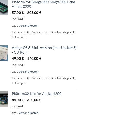
PiStorm for Amiga 500 Amiga 500+ and
Amiga 2000
57,00
€
–
205,00
€
incl. VAT
zzgl.
Versandkosten
Lieferzeit:
DHL Versand - 2-3 Geschäftstage in D,
EU länger !
Amiga OS 3.2 full version (incl. Update 3)
- CD Rom
49,00
€
–
140,00
€
incl. VAT
zzgl.
Versandkosten
Lieferzeit:
DHL Versand - 2-3 Geschäftstage in D,
EU länger !
PiStorm32 Lite for Amiga 1200
84,00
€
–
350,00
€
incl. VAT
zzgl.
Versandkosten