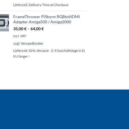
Lieferzeit:
Delivery Time at Checkout
FrameThrower PiStorm RGBtoHDMI
Adapter Amiga500 / Amiga2000
35,00
€
–
64,00
€
incl. VAT
zzgl.
Versandkosten
Lieferzeit:
DHL Versand - 2-3 Geschäftstage in D,
EU länger !