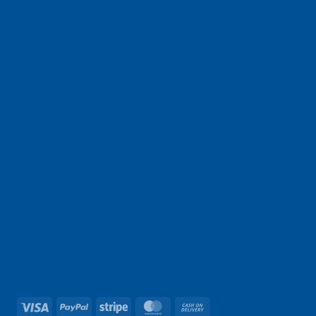
Visa
PayPal
Stripe
MasterCard
Cash