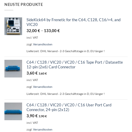
NEUSTE PRODUKTE
SideKick64 by Frenetic for the C64, C128, C16/+4, and
VIC20
32,00
€
–
133,00
€
incl. VAT
zzgl.
Versandkosten
Lieferzeit:
DHL Versand - 2-3 Geschäftstage in D, EU länger !
C64 / C128 / VIC20 / VC20 / C16 Tape Port / Datasette
12-pin (2x6) Card Connector
3,60
€
3,60
€
incl. VAT
zzgl.
Versandkosten
Lieferzeit:
DHL Versand - 2-3 Geschäftstage in D, EU länger !
C64 / C128 / VIC20 / VC20 / C16 User Port Card
Connector, 24-pin (2x12)
3,90
€
3,90
€
incl. VAT
zzgl.
Versandkosten