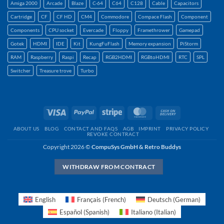
Amiga 2000
Arcade
Blaze
C-64
C64
C128
Cable
Capacitors
Cartridge
CF
CF HD
CM4
Commodore
Compace Flash
Component
Components
CPU socket
Evercade
Floppy
Framethrower
Gamepad
Gotek
HDMI
IDE
Kit
KungFuFlash
Memory expansion
PiStorm
RAM
Raspberry
Raspi
Recap
RGB2HDMI
RGBtoHDMI
RTC
SPL
Switcher
Treasure trove
Turbo
Visa
PayPal
Stripe
MasterCard
Cash
On
ABOUT US
BLOG
CONTACT AND FAQS
AGB
IMPRINT
PRIVACY POLICY
Delivery
REVOKE CONTRACT
Copyright 2026 ©
CompuSys GmbH & Retro Buddys
WITHDRAW FROM CONTRACT
English
Français
(
French
)
Deutsch
(
German
)
Español
(
Spanish
)
Italiano
(
Italian
)