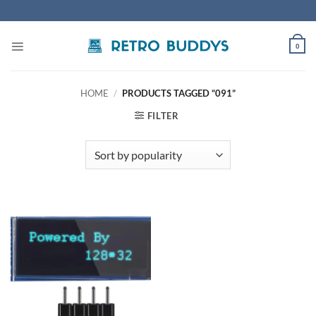
Skip
to
content
0
HOME
/
PRODUCTS TAGGED “091”
FILTER