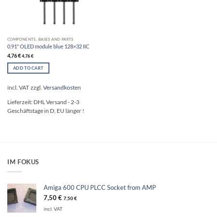
COMPONENTS, BASES AND PARTS
0.91″ OLED module blue 128×32 IIC
4,76
€
4,76
€
ADD TO CART
incl. VAT
zzgl.
Versandkosten
Lieferzeit:
DHL Versand - 2-3
Geschäftstage in D, EU länger !
IM FOKUS
Amiga 600 CPU PLCC Socket from AMP
7,50
€
7,50
€
incl. VAT