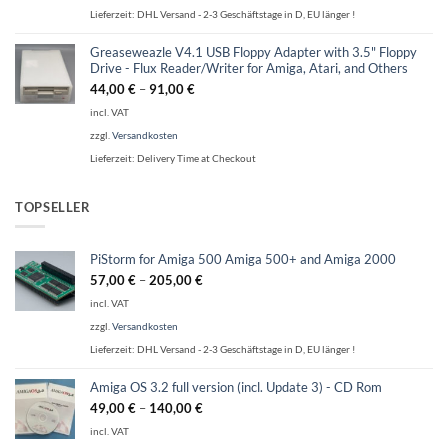
Lieferzeit:
DHL Versand - 2-3 Geschäftstage in D, EU länger !
Greaseweazle V4.1 USB Floppy Adapter with 3.5" Floppy
Drive - Flux Reader/Writer for Amiga, Atari, and Others
44,00
€
–
91,00
€
incl. VAT
zzgl.
Versandkosten
Lieferzeit:
Delivery Time at Checkout
TOPSELLER
PiStorm for Amiga 500 Amiga 500+ and Amiga 2000
57,00
€
–
205,00
€
incl. VAT
zzgl.
Versandkosten
Lieferzeit:
DHL Versand - 2-3 Geschäftstage in D, EU länger !
Amiga OS 3.2 full version (incl. Update 3) - CD Rom
49,00
€
–
140,00
€
incl. VAT