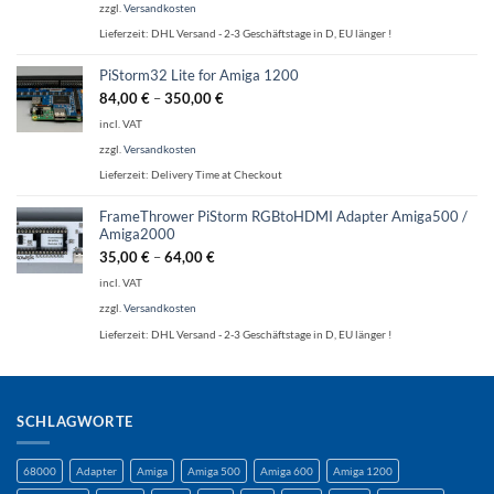
zzgl.
Versandkosten
Lieferzeit:
DHL Versand - 2-3 Geschäftstage in D, EU länger !
PiStorm32 Lite for Amiga 1200
84,00
€
–
350,00
€
incl. VAT
zzgl.
Versandkosten
Lieferzeit:
Delivery Time at Checkout
FrameThrower PiStorm RGBtoHDMI Adapter Amiga500 /
Amiga2000
35,00
€
–
64,00
€
incl. VAT
zzgl.
Versandkosten
Lieferzeit:
DHL Versand - 2-3 Geschäftstage in D, EU länger !
SCHLAGWORTE
68000
Adapter
Amiga
Amiga 500
Amiga 600
Amiga 1200