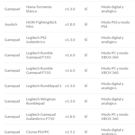
Hama Tormenta
Modo digital y
Gamepad
v1.3.0
SÍ
blanca
analógico
HORI FightingStick
Modo PS3 y modo
Joystick
v1.8.0
SÍ
Mini
PS4
Logitech PS2
Modo digital y
Gamepad
v1.3.0
SÍ
inalámbrico
analógico
Logitech Rumble
Modo PC y modo
Gamepad
v1.6.0
SÍ
Gamepad F310
XBOX 360
Logitech Rumble
Modo PC y modo
Gamepad
v1.6.0
SÍ
Gamepad F510
XBOX 360
Modo digital y
Gamepad
Logitech Rumblepad 2
v1.3.0
SÍ
analógico
Logitech Wingman
Modo digital y
Gamepad
v1.3.0
SÍ
Rumblepad
analógico
Logitech Gamepad
Modo PC y modo
Gamepad
v1.8.0
SÍ
inalámbrico F710
XBOX 360
Modo digital y
Gamepad
Clones PS3/PC
v1.5.2
SÍ
analógico