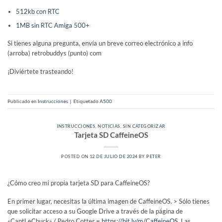
512kb con RTC
1MB sin RTC Amiga 500+
Si tienes alguna pregunta, envía un breve correo electrónico a info
(arroba) retrobuddys (punto) com
¡Diviértete trasteando!
Publicado en
Instrucciones
|
Etiquetado
A500
INSTRUCCIONES
,
NOTICIAS
,
SIN CATEGORIZAR
Tarjeta SD CaffeineOS
POSTED ON
12 DE JULIO DE 2024
BY
PETER
¿Cómo creo mi propia tarjeta SD para CaffeineOS?
En primer lugar, necesitas la última imagen de CaffeineOS. > Sólo tienes
que solicitar acceso a su Google Drive a través de la página de
«CaptLeChuck» / Pedro Cotter =
https://bit.ly/m/CaffeineOS.
Las