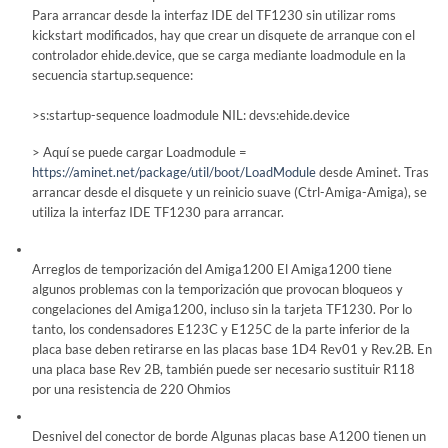
Para arrancar desde la interfaz IDE del TF1230 sin utilizar roms
kickstart modificados, hay que crear un disquete de arranque con el
controlador ehide.device, que se carga mediante loadmodule en la
secuencia startup.sequence:
>s:startup-sequence loadmodule NIL: devs:ehide.device
> Aquí se puede cargar Loadmodule =
https://aminet.net/package/util/boot/LoadModule
desde Aminet. Tras
arrancar desde el disquete y un reinicio suave (Ctrl-Amiga-Amiga), se
utiliza la interfaz IDE TF1230 para arrancar.
Arreglos de temporización del Amiga1200 El Amiga1200 tiene
algunos problemas con la temporización que provocan bloqueos y
congelaciones del Amiga1200, incluso sin la tarjeta TF1230. Por lo
tanto, los condensadores E123C y E125C de la parte inferior de la
placa base deben retirarse en las placas base 1D4 Rev01 y Rev.2B. En
una placa base Rev 2B, también puede ser necesario sustituir R118
por una resistencia de 220 Ohmios
Desnivel del conector de borde Algunas placas base A1200 tienen un