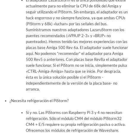
El adaptador LazaruStorm es la única posibilidad que existe
actualmente para no eliminar la CPU de 68k del Amiga y
seguir utilizando el PiStorm. Sin embargo, el adaptador es un
hack engorroso y no siempre funciona, ya que ambas CPUs
(PiStorm y 68k) «luchan» por las señales del bus.
Suministramos nuestros adaptadores LazaruStorm con los
puentes recomendados («VPAJP 2-3» y «BRJP» no
puenteados). Hemos tenido las mejores experiencias con las
placas base Amiga 500 Rev 6a. El adaptador suele funcionar
aquí. No podemos *recomendar* el adaptador para Amiga
500 Rev5 o anteriores. Con placas base Rev8a el adaptador
suele funcionar. Si el PiStorm no se inicia, simplemente pulsa
«CTRL-Amiga-Amiga» hasta que se inicie. Por desgracia,
ésta es la única solución posible si el PiStorm -
independientemente de la versión de la placa base- no
arranca.
¿Necesita refrigeración el PiStorm?
Sí y no. Las PiStorms con Raspberry Pi 3 y 4 no necesitan
refrigeración. Sólo el módulo CM4 del módulo PiStorm32
CM4 + E/S requiere su propia refrigeración pasiva o activa.
Ofrecemos los módulos de refrigeración de Waveshare.