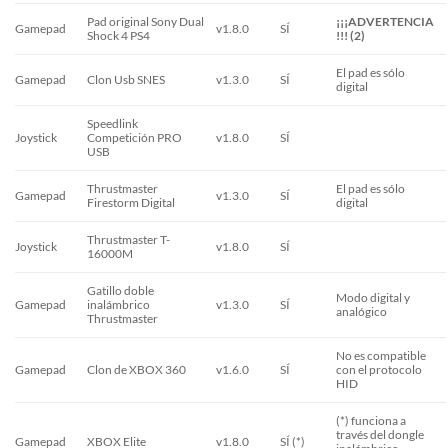
Pad original Sony Dual
¡¡¡ADVERTENCIA
Gamepad
v1.8.0
SÍ
Shock 4 PS4
!!! (2)
El pad es sólo
Gamepad
Clon Usb SNES
v1.3.0
SÍ
digital
Speedlink
Joystick
Competición PRO
v1.8.0
SÍ
USB
Thrustmaster
El pad es sólo
Gamepad
v1.3.0
SÍ
Firestorm Digital
digital
Thrustmaster T-
Joystick
v1.8.0
SÍ
16000M
Gatillo doble
Modo digital y
Gamepad
inalámbrico
v1.3.0
SÍ
analógico
Thrustmaster
No es compatible
Gamepad
Clon de XBOX 360
v1.6.0
SÍ
con el protocolo
HID
(*) funciona a
través del dongle
Gamepad
XBOX Elite
v1.8.0
SÍ (*)