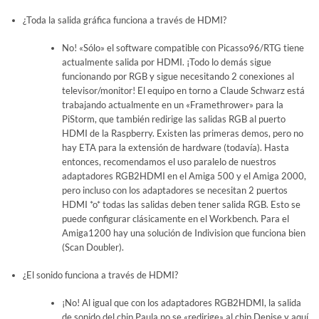
¿Toda la salida gráfica funciona a través de HDMI?
No! «Sólo» el software compatible con Picasso96/RTG tiene
actualmente salida por HDMI. ¡Todo lo demás sigue
funcionando por RGB y sigue necesitando 2 conexiones al
televisor/monitor! El equipo en torno a Claude Schwarz está
trabajando actualmente en un «Framethrower» para la
PiStorm, que también redirige las salidas RGB al puerto
HDMI de la Raspberry. Existen las primeras demos, pero no
hay ETA para la extensión de hardware (todavía). Hasta
entonces, recomendamos el uso paralelo de nuestros
adaptadores RGB2HDMI en el Amiga 500 y el Amiga 2000,
pero incluso con los adaptadores se necesitan 2 puertos
HDMI *o* todas las salidas deben tener salida RGB. Esto se
puede configurar clásicamente en el Workbench. Para el
Amiga1200 hay una solución de Indivision que funciona bien
(Scan Doubler).
¿El sonido funciona a través de HDMI?
¡No! Al igual que con los adaptadores RGB2HDMI, la salida
de sonido del chip Paula no se «redirige» al chip Denise y aquí