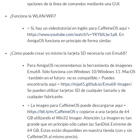
opciones de la línea de comandos mediante una GUI.
¿Funciona la WLAN/WiFi?
> Sí, hay un videotutorial en inglés para CaffeineOS aquí =
https://www.youtube.com/watch?v=YKYbILbx1p8.
En
AmigaOS funciona en principio de forma similar.
¿Cómo puedo crear yo mismo la tarjeta SD necesaria con Emu68?
Para AmigaOS recomendamos la herramienta de imágenes
Emu68. Sólo funciona con Windows 10/Windows 11. MacOS
-también en el futuro- no es compatible.> Puedes
encontrarla aquí =
https://mja65.github.io/Emu68-Imager/.
Se pueden utilizar tarjetas SD de cualquier tamaño y de
cualquier fabricante.
> La imagen para CaffeineOS puede descargarse aquí =
https://bit.ly/m/CaffeineOS
y copiarse a una tarjeta de 64
GB utilizando el Win32 Imager. Atención: La imagen es tan
grande que en principio sólo caben las SanDisk Extreme de
64 GB. Éstas están disponibles en nuestra tienda (con y sin
CaffeineOS al mismo precio).