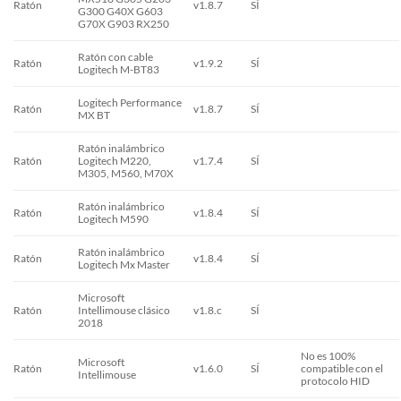
Ratón
v1.8.7
SÍ
G300 G40X G603
G70X G903 RX250
Ratón con cable
Ratón
v1.9.2
SÍ
Logitech M-BT83
Logitech Performance
Ratón
v1.8.7
SÍ
MX BT
Ratón inalámbrico
Ratón
Logitech M220,
v1.7.4
SÍ
M305, M560, M70X
Ratón inalámbrico
Ratón
v1.8.4
SÍ
Logitech M590
Ratón inalámbrico
Ratón
v1.8.4
SÍ
Logitech Mx Master
Microsoft
Ratón
Intellimouse clásico
v1.8.c
SÍ
2018
No es 100%
Microsoft
Ratón
v1.6.0
SÍ
compatible con el
Intellimouse
protocolo HID