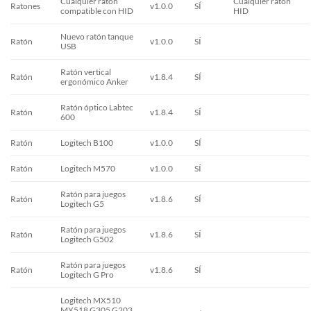
Cualquier ratón
Cualquier ratón
Ratones
v1.0.0
SÍ
compatible con HID
HID
Nuevo ratón tanque
Ratón
v1.0.0
SÍ
USB
Ratón vertical
Ratón
v1.8.4
SÍ
ergonómico Anker
Ratón óptico Labtec
Ratón
v1.8.4
SÍ
600
Ratón
Logitech B100
v1.0.0
SÍ
Ratón
Logitech M570
v1.0.0
SÍ
Ratón para juegos
Ratón
v1.8.6
SÍ
Logitech G5
Ratón para juegos
Ratón
v1.8.6
SÍ
Logitech G502
Ratón para juegos
Ratón
v1.8.6
SÍ
Logitech G Pro
Logitech MX510
MX518 G305 G203