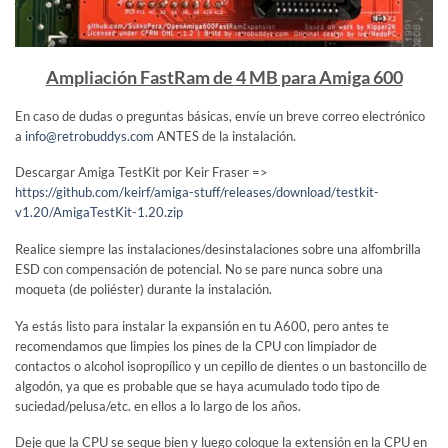
Ampliación FastRam de 4 MB para Amiga 600
En caso de dudas o preguntas básicas, envíe un breve correo electrónico
a
info@retrobuddys.com
ANTES de la instalación.
Descargar Amiga TestKit por Keir Fraser =>
https://github.com/keirf/amiga-stuff/releases/download/testkit-
v1.20/AmigaTestKit-1.20.zip
Realice siempre las instalaciones/desinstalaciones sobre una alfombrilla
ESD con compensación de potencial. No se pare nunca sobre una
moqueta (de poliéster) durante la instalación.
Ya estás listo para instalar la expansión en tu A600, pero antes te
recomendamos que limpies los pines de la CPU con limpiador de
contactos o alcohol isopropílico y un cepillo de dientes o un bastoncillo de
algodón, ya que es probable que se haya acumulado todo tipo de
suciedad/pelusa/etc. en ellos a lo largo de los años.
Deje que la CPU se seque bien y luego coloque la extensión en la CPU en