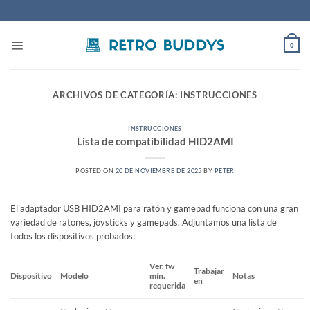
Saltar
al
contenido
0
ARCHIVOS DE CATEGORÍA:
INSTRUCCIONES
INSTRUCCIONES
Lista de compatibilidad HID2AMI
POSTED ON
20 DE NOVIEMBRE DE 2025
BY
PETER
El adaptador USB HID2AMI para ratón y gamepad funciona con una gran
variedad de ratones, joysticks y gamepads. Adjuntamos una lista de
todos los dispositivos probados:
Ver. fw
Trabajar
Dispositivo
Modelo
mín.
Notas
en
requerida