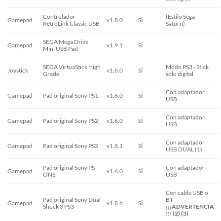
Controlador
(Estilo Sega
Gamepad
v1.8.0
SÍ
RetroLink Classic USB
Saturn)
SEGA Mega Drive
Gamepad
v1.9.1
SÍ
Mini USB Pad
SEGA VirtuaStick High
Modo PS3 - Stick
Joystick
v1.8.0
SÍ
Grade
sólo digital
Con adaptador
Gamepad
Pad original Sony PS1
v1.6.0
SÍ
USB
Con adaptador
Gamepad
Pad original Sony PS2
v1.6.0
SÍ
USB
Con adaptador
Gamepad
Pad original Sony PS2
v1.8.1
SÍ
USB DUAL (1)
Pad original Sony PS-
Con adaptador
Gamepad
v1.6.0
SÍ
ONE
USB
Con cable USB o
Pad original Sony Dual
BT
Gamepad
v1.8.b
SÍ
Shock 3 PS3
¡¡¡ADVERTENCIA
!!! (2) (3)