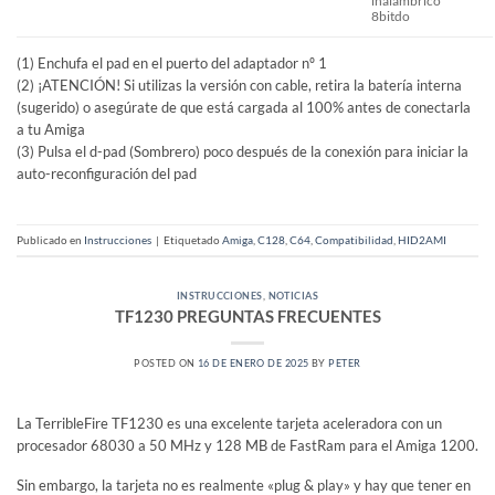
inalámbrico
8bitdo
(1) Enchufa el pad en el puerto del adaptador nº 1
(2) ¡ATENCIÓN! Si utilizas la versión con cable, retira la batería interna
(sugerido) o asegúrate de que está cargada al 100% antes de conectarla
a tu Amiga
(3) Pulsa el d-pad (Sombrero) poco después de la conexión para iniciar la
auto-reconfiguración del pad
Publicado en
Instrucciones
|
Etiquetado
Amiga
,
C128
,
C64
,
Compatibilidad
,
HID2AMI
INSTRUCCIONES
,
NOTICIAS
TF1230 PREGUNTAS FRECUENTES
POSTED ON
16 DE ENERO DE 2025
BY
PETER
La TerribleFire TF1230 es una excelente tarjeta aceleradora con un
procesador 68030 a 50 MHz y 128 MB de FastRam para el Amiga 1200.
Sin embargo, la tarjeta no es realmente «plug & play» y hay que tener en