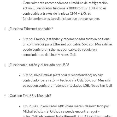
Generalmente recomendamos el módulo de refrigeración
activa. El ventilador funciona a 8000rpm +/-10% y no es
controlable a través de la placa CM4 y E/S. Su
funcionamiento es tan silencioso que apenas se oye.
¿Funciona Ethernet por cable?
Sí y no. Emu68 (estándar y recomendado) todavía no tiene
un controlador para Ethernet por cable. Sólo con Musashi se
puede configurar Ethernet por cable. Se requieren
conocimientos de Linux y no es fácil.
¿Funcionan el ratón y el teclado por USB?
Sí y no. Bajo Emu68 (estándar y recomendado) no hay
controlador para ratón + teclado vía USB. Sólo con Musashi
se pueden configurar ratones y teclados USB. No es tan fácil.
¿Qué son Emu68 y Musashi?
Emu68 es un emulador 68k «bare metal» desarrollado por
Michal Schulz.> El Github se puede encontrar aquí =
https://github.com/michalsc/Emu68. Emu68 es el emulador