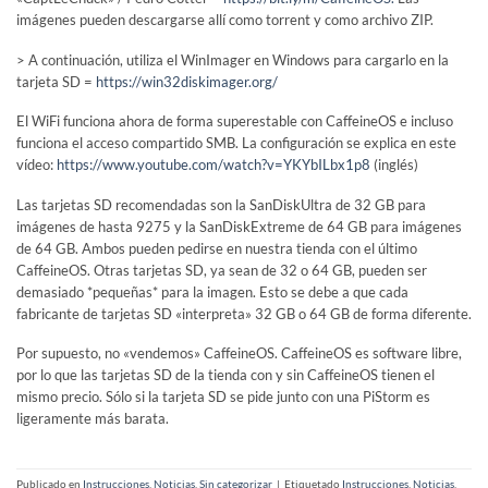
imágenes pueden descargarse allí como torrent y como archivo ZIP.
> A continuación, utiliza el WinImager en Windows para cargarlo en la
tarjeta SD =
https://win32diskimager.org/
El WiFi funciona ahora de forma superestable con CaffeineOS e incluso
funciona el acceso compartido SMB. La configuración se explica en este
vídeo:
https://www.youtube.com/watch?v=YKYbILbx1p8
(inglés)
Las tarjetas SD recomendadas son la SanDiskUltra de 32 GB para
imágenes de hasta 9275 y la SanDiskExtreme de 64 GB para imágenes
de 64 GB. Ambos pueden pedirse en nuestra tienda con el último
CaffeineOS. Otras tarjetas SD, ya sean de 32 o 64 GB, pueden ser
demasiado *pequeñas* para la imagen. Esto se debe a que cada
fabricante de tarjetas SD «interpreta» 32 GB o 64 GB de forma diferente.
Por supuesto, no «vendemos» CaffeineOS. CaffeineOS es software libre,
por lo que las tarjetas SD de la tienda con y sin CaffeineOS tienen el
mismo precio. Sólo si la tarjeta SD se pide junto con una PiStorm es
ligeramente más barata.
Publicado en
Instrucciones
,
Noticias
,
Sin categorizar
|
Etiquetado
Instrucciones
,
Noticias
,