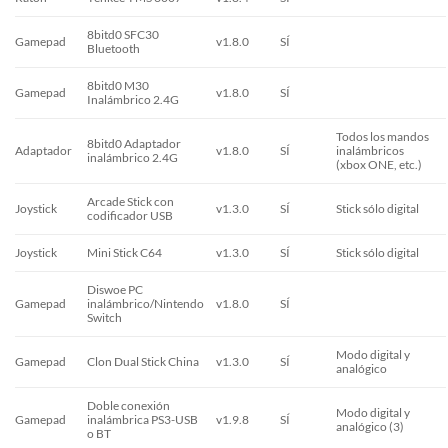
8bitd0 SFC30
Gamepad
v1.8.0
SÍ
Bluetooth
8bitd0 M30
Gamepad
v1.8.0
SÍ
Inalámbrico 2.4G
Todos los mandos
8bitd0 Adaptador
Adaptador
v1.8.0
SÍ
inalámbricos
inalámbrico 2.4G
(xbox ONE, etc.)
Arcade Stick con
Joystick
v1.3.0
SÍ
Stick sólo digital
codificador USB
Joystick
Mini Stick C64
v1.3.0
SÍ
Stick sólo digital
Diswoe PC
Gamepad
inalámbrico/Nintendo
v1.8.0
SÍ
Switch
Modo digital y
Gamepad
Clon Dual Stick China
v1.3.0
SÍ
analógico
Doble conexión
Modo digital y
Gamepad
inalámbrica PS3-USB
v1.9.8
SÍ
analógico (3)
o BT