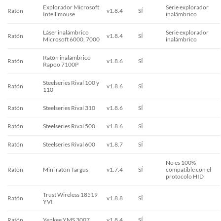
Explorador Microsoft
Serie explorador
Ratón
v1.8.4
SÍ
Intellimouse
inalámbrico
Láser inalámbrico
Serie explorador
Ratón
v1.8.4
SÍ
Microsoft 6000, 7000
inalámbrico
Ratón inalámbrico
Ratón
v1.8.6
SÍ
Rapoo 7100P
Steelseries Rival 100 y
Ratón
v1.8.6
SÍ
110
Ratón
Steelseries Rival 310
v1.8.6
SÍ
Ratón
Steelseries Rival 500
v1.8.6
SÍ
Ratón
Steelseries Rival 600
v1.8.7
SÍ
No es 100%
Ratón
Mini ratón Targus
v1.7.4
SÍ
compatible con el
protocolo HID
Trust Wireless 18519
Ratón
v1.8.8
SÍ
YVI
Ratón
Yenkee YMS 3007
v1.8.4
SÍ