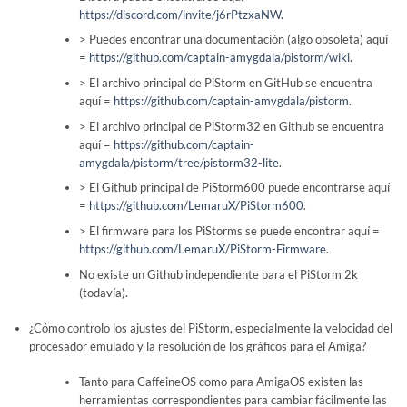
https://discord.com/invite/j6rPtzxaNW.
> Puedes encontrar una documentación (algo obsoleta) aquí
=
https://github.com/captain-amygdala/pistorm/wiki.
> El archivo principal de PiStorm en GitHub se encuentra
aquí =
https://github.com/captain-amygdala/pistorm
.
> El archivo principal de PiStorm32 en Github se encuentra
aquí =
https://github.com/captain-
amygdala/pistorm/tree/pistorm32-lite
.
> El Github principal de PiStorm600 puede encontrarse aquí
=
https://github.com/LemaruX/PiStorm600
.
> El firmware para los PiStorms se puede encontrar aquí =
https://github.com/LemaruX/PiStorm-Firmware.
No existe un Github independiente para el PiStorm 2k
(todavía).
¿Cómo controlo los ajustes del PiStorm, especialmente la velocidad del
procesador emulado y la resolución de los gráficos para el Amiga?
Tanto para CaffeineOS como para AmigaOS existen las
herramientas correspondientes para cambiar fácilmente las