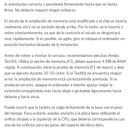
la orientación correcta y presiónela firmemente hasta que se sienta
firme. No debería requerir ningún esfuerzo.
El zócalo de la ampliación de memoria está modificado y el chip se inserta
realmente ahí y no se enchufa desde arriba. Por lo tanto, no lo inserte y
retire constantemente, ya que de lo contrario el zócalo se desgastará
muy rápidamente. Si es posible, no agite, gire ni coloque el ordenador en
posición horizontal después de la instalación.
Antes de volver a montar la carcasa, recomendamos ejecutar Amiga
TestKit. Utilice la opción de memoria (F1), deben aparecer 4 MB de RAM
rápida. A continuación, inicie la prueba de memoria (F1 de nuevo) y deje
que se ejecute durante 20-50 ciclos: Si el TestKit no encuentra ningún
error, la ampliación de memoria está correctamente asentada. Si se
producen errores, apague el ordenador e intente ajustar mejor la
extensión empujándola más hacia abajo o girándola ligeramente hacia
delante y hacia atrás.
Puede ocurrir que la tarjeta se salga lentamente de la base con el paso
del tiempo. Para evitarlo, puedes anclarlo a la placa base utilizando el
orificio situado a la izquierda de la CPU, que debería corresponderse con
uno de los orificios para las patas del soporte del disco duro.