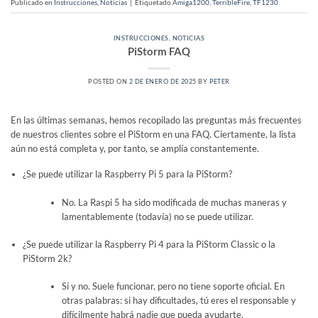
Publicado en
Instrucciones
,
Noticias
|
Etiquetado
Amiga1200
,
TerribleFire
,
TF1230
INSTRUCCIONES
,
NOTICIAS
PiStorm FAQ
POSTED ON
2 DE ENERO DE 2025
BY
PETER
En las últimas semanas, hemos recopilado las preguntas más frecuentes
de nuestros clientes sobre el PiStorm en una FAQ. Ciertamente, la lista
aún no está completa y, por tanto, se amplía constantemente.
¿Se puede utilizar la Raspberry Pi 5 para la PiStorm?
No. La Raspi 5 ha sido modificada de muchas maneras y
lamentablemente (todavía) no se puede utilizar.
¿Se puede utilizar la Raspberry Pi 4 para la PiStorm Classic o la
PiStorm 2k?
Sí y no. Suele funcionar, pero no tiene soporte oficial. En
otras palabras: si hay dificultades, tú eres el responsable y
difícilmente habrá nadie que pueda ayudarte.