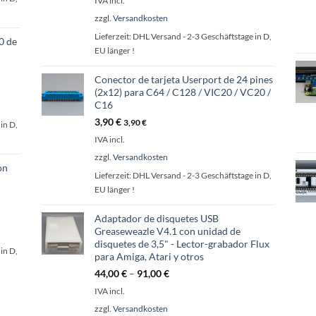
IVA incl.
zzgl.
Versandkosten
Lieferzeit:
DHL Versand - 2-3 Geschäftstage in D,
0 de
EU länger !
Conector de tarjeta Userport de 24 pines
(2x12) para C64 / C128 / VIC20 / VC20 /
C16
3,90
€
3,90
€
in D,
IVA incl.
zzgl.
Versandkosten
on
Lieferzeit:
DHL Versand - 2-3 Geschäftstage in D,
EU länger !
Adaptador de disquetes USB
Greaseweazle V4.1 con unidad de
disquetes de 3,5" - Lector-grabador Flux
in D,
para Amiga, Atari y otros
44,00
€
–
91,00
€
IVA incl.
zzgl.
Versandkosten