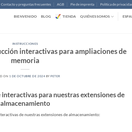
Contacto y preguntas frecuentes
AGB
Pie de imprenta
Política de privacida
BIENVENIDO
BLOG
TIENDA
QUIÉNES SOMOS
ESPA
INSTRUCCIONES
ucción interactivas para ampliaciones de
memoria
ED ON
1 DE OCTUBRE DE 2024
BY
PETER
 interactivas para nuestras extensiones de
almacenamiento
nteractivas de nuestras extensiones de almacenamiento: