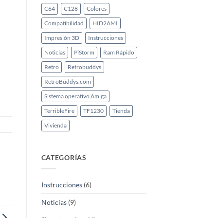
C64
C128
Colores
Compatibilidad
HID2AMI
Impresión 3D
Instrucciones
Noticias
PiStorm
Ram Rápido
Retro
Retrobuddys
RetroBuddys.com
Sistema operativo Amiga
TerribleFire
TF1230
Tienda
Vivienda
CATEGORÍAS
Instrucciones
(6)
Noticias
(9)