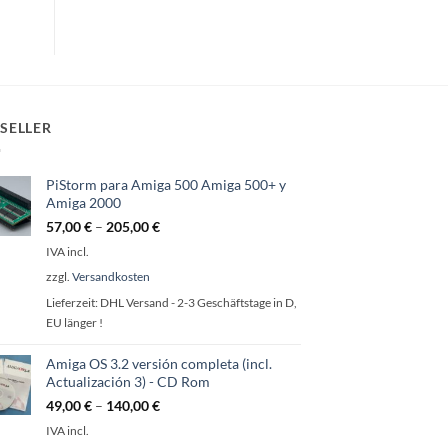
SELLER
PiStorm para Amiga 500 Amiga 500+ y
Amiga 2000
57,00
€
–
205,00
€
IVA incl.
zzgl.
Versandkosten
Lieferzeit:
DHL Versand - 2-3 Geschäftstage in D,
EU länger !
Amiga OS 3.2 versión completa (incl.
Actualización 3) - CD Rom
49,00
€
–
140,00
€
IVA incl.