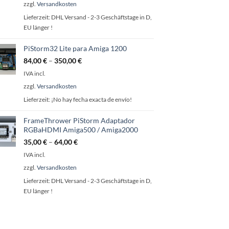
zzgl.
Versandkosten
Lieferzeit:
DHL Versand - 2-3 Geschäftstage in D,
EU länger !
PiStorm32 Lite para Amiga 1200
84,00
€
–
350,00
€
IVA incl.
zzgl.
Versandkosten
Lieferzeit:
¡No hay fecha exacta de envío!
FrameThrower PiStorm Adaptador
RGBaHDMI Amiga500 / Amiga2000
35,00
€
–
64,00
€
IVA incl.
zzgl.
Versandkosten
Lieferzeit:
DHL Versand - 2-3 Geschäftstage in D,
EU länger !