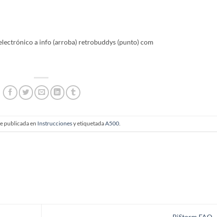
 electrónico a info (arroba) retrobuddys (punto) com
ue publicada en
Instrucciones
y etiquetada
A500
.
PiStorm FAQ