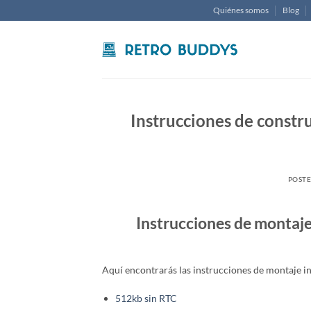
Saltar
Quiénes somos
Blog
al
contenido
Instrucciones de constr
POST
Instrucciones de montaje
Aquí encontrarás las instrucciones de montaje i
512kb sin RTC