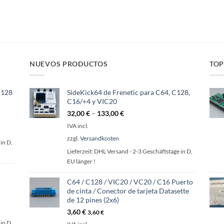
NUEVOS PRODUCTOS
TOP
 128
SideKick64 de Frenetic para C64, C128,
C16/+4 y VIC20
32,00
€
–
133,00
€
IVA incl.
zzgl.
Versandkosten
in D,
Lieferzeit:
DHL Versand - 2-3 Geschäftstage in D,
EU länger !
C64 / C128 / VIC20 / VC20 / C16 Puerto
de cinta / Conector de tarjeta Datasette
de 12 pines (2x6)
3,60
€
3,60
€
in D,