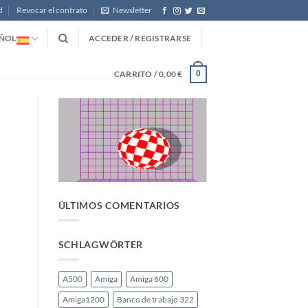
d
Revocar el contrato
Newsletter
ÑOL
ACCEDER / REGISTRARSE
CARRITO /
0,00
€
0
ÚLTIMOS COMENTARIOS
SCHLAGWÖRTER
A500
Amiga
Amiga 600
Amiga1200
Banco de trabajo 322