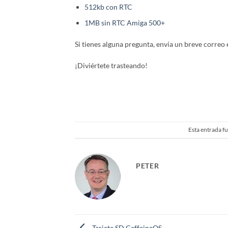
512kb con RTC
1MB sin RTC Amiga 500+
Si tienes alguna pregunta, envía un breve correo
¡Diviértete trasteando!
Esta entrada f
PETER
Tarjeta SD CaffeineOS