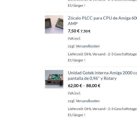
EU länger !
Zócalo PLCC para CPU de Amiga 60
AMP
7,50
€
7,50
€
IVA incl.
zzgl.
Versandkosten
Lieferzeit:
DHL Versand - 2-3 Geschäftstage 
EU länger !
Unidad Gotek interna Amiga 2000 c
pantalla de 0,96" y Rotary
62,00
€
–
88,00
€
IVA incl.
zzgl.
Versandkosten
Lieferzeit:
DHL Versand - 2-3 Geschäftstage 
EU länger !