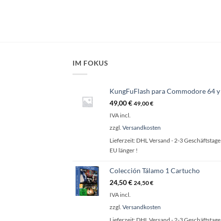
IM FOKUS
KungFuFlash para Commodore 64 y
49,00
€
49,00
€
IVA incl.
zzgl.
Versandkosten
Lieferzeit:
DHL Versand - 2-3 Geschäftstage 
EU länger !
Colección Tálamo 1 Cartucho
24,50
€
24,50
€
IVA incl.
zzgl.
Versandkosten
Lieferzeit:
DHL Versand - 2-3 Geschäftstage 