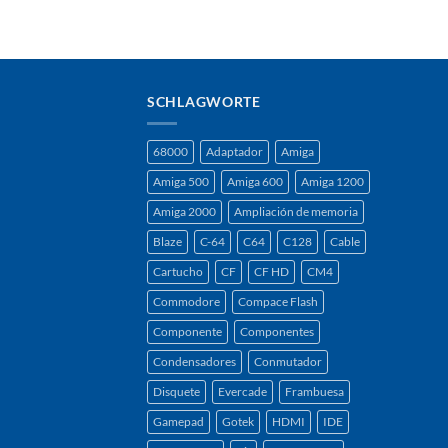
SCHLAGWORTE
68000
Adaptador
Amiga
Amiga 500
Amiga 600
Amiga 1200
Amiga 2000
Ampliación de memoria
Blaze
C-64
C64
C128
Cable
Cartucho
CF
CF HD
CM4
Commodore
Compace Flash
Componente
Componentes
Condensadores
Conmutador
Disquete
Evercade
Frambuesa
Gamepad
Gotek
HDMI
IDE