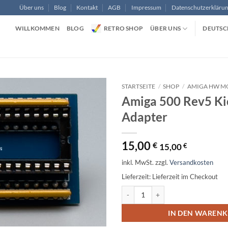
Über uns
Blog
Kontakt
AGB
Impressum
Datenschutzerkläru
WILLKOMMEN
BLOG
RETRO SHOP
ÜBER UNS
DEUTSC
STARTSEITE
/
SHOP
/
AMIGA HW M
Amiga 500 Rev5 Ki
Adapter
15,00
€
15,00
€
inkl. MwSt.
zzgl.
Versandkosten
Lieferzeit:
Lieferzeit im Checkout
Amiga 500 Rev5 Kickstart Adapter
Alternative:
IN DEN WAREN