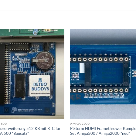
 500
AMIGA 2000
hererweiterung 512 KB mit RTC für
PiStorm HDMI Framethrower Komple
 500 *Bausatz*
Set Amiga500 / Amiga2000 *neu*