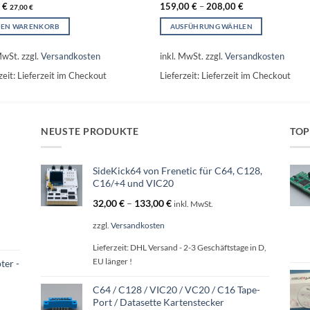
0
€
159,00
€
–
208,00
€
27,00
€
DEN WARENKORB
AUSFÜHRUNG WÄHLEN
Dieses
Produkt
MwSt.
zzgl.
Versandkosten
inkl. MwSt.
zzgl.
Versandkosten
weist
zeit:
Lieferzeit im Checkout
Lieferzeit:
Lieferzeit im Checkout
mehrere
Varianten
auf.
Die
NEUSTE PRODUKTE
TOP
Optionen
können
auf
SideKick64 von Frenetic für C64, C128,
der
C16/+4 und VIC20
Produktseite
32,00
€
–
133,00
€
inkl. MwSt.
gewählt
werden
zzgl.
Versandkosten
Lieferzeit:
DHL Versand - 2-3 Geschäftstage in D,
EU länger !
ter -
d
C64 / C128 / VIC20 / VC20 / C16 Tape-
Port / Datasette Kartenstecker