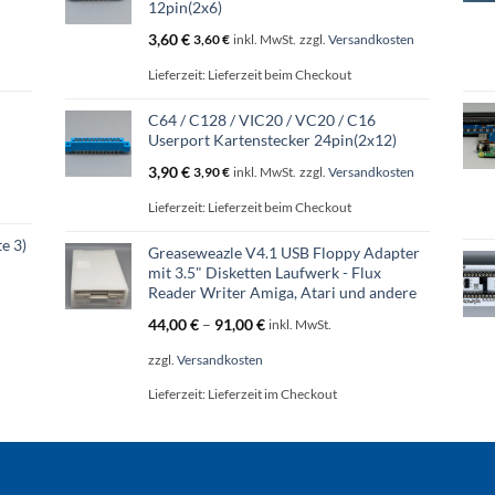
12pin(2x6)
3,60
€
3,60
€
inkl. MwSt.
zzgl.
Versandkosten
Lieferzeit:
Lieferzeit beim Checkout
D
C64 / C128 / VIC20 / VC20 / C16
Userport Kartenstecker 24pin(2x12)
3,90
€
3,90
€
inkl. MwSt.
zzgl.
Versandkosten
Lieferzeit:
Lieferzeit beim Checkout
e 3)
Greaseweazle V4.1 USB Floppy Adapter
mit 3.5" Disketten Laufwerk - Flux
Reader Writer Amiga, Atari und andere
44,00
€
–
91,00
€
inkl. MwSt.
zzgl.
Versandkosten
Lieferzeit:
Lieferzeit im Checkout