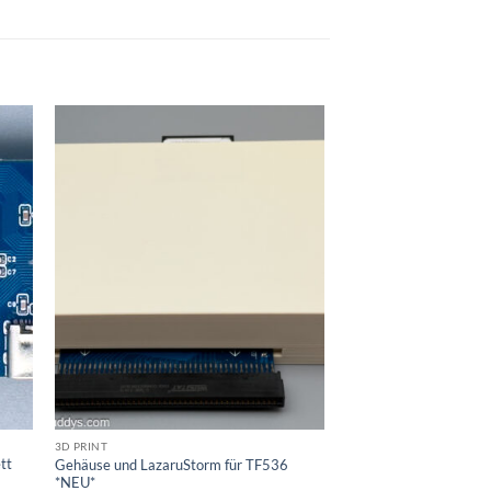
3D PRINT
tt
Gehäuse und LazaruStorm für TF536
*NEU*