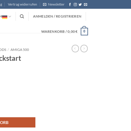
ng
Vertrag widerrufen
Newsletter
H
ANMELDEN / REGISTRIEREN
WARENKORB /
0,00
€
0
ODS
/
AMIGA 500
ckstart
 Menge
KORB