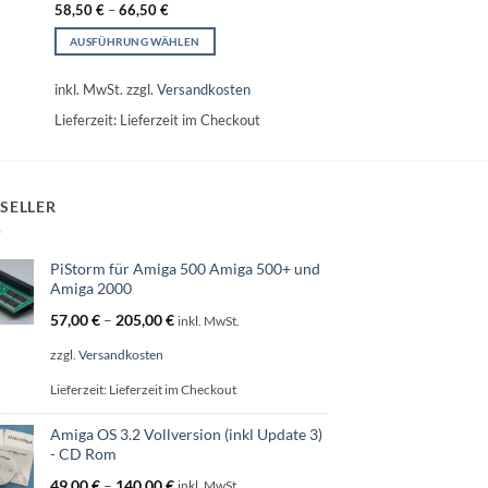
58,50
€
–
66,50
€
AUSFÜHRUNG WÄHLEN
Dieses
Produkt
inkl. MwSt.
zzgl.
Versandkosten
weist
Lieferzeit:
Lieferzeit im Checkout
mehrere
Varianten
auf.
Die
SELLER
Optionen
können
auf
PiStorm für Amiga 500 Amiga 500+ und
der
Amiga 2000
Produktseite
57,00
€
–
205,00
€
inkl. MwSt.
gewählt
werden
zzgl.
Versandkosten
Lieferzeit:
Lieferzeit im Checkout
Amiga OS 3.2 Vollversion (inkl Update 3)
- CD Rom
49,00
€
–
140,00
€
inkl. MwSt.