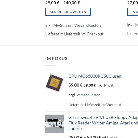
27,0
49,00
€
–
140,00
€
B
IN 
AUSFÜHRUNG WÄHLEN
Dieses
Produkt
sandkosten
inkl. 
inkl. MwSt.
zzgl.
Versandkosten
weist
 im Checkout
Liefer
Lieferzeit:
Lieferzeit im Checkout
mehrere
Varianten
auf.
Die
IM FOKUS
Optionen
können
auf
CPU MC68030RC50C used
der
59,00
€
59,00
€
inkl. MwSt.
Produktseite
gewählt
zzgl.
Versandkosten
werden
Lieferzeit:
Lieferzeit im Checkout
Greaseweazle V4.1 USB Floppy Adap
Flux Reader Writer Amiga, Atari un
andere
25,00
€
–
53,00
€
inkl. MwSt.