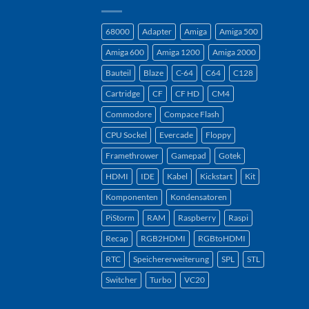
68000
Adapter
Amiga
Amiga 500
Amiga 600
Amiga 1200
Amiga 2000
Bauteil
Blaze
C-64
C64
C128
Cartridge
CF
CF HD
CM4
Commodore
Compace Flash
CPU Sockel
Evercade
Floppy
Framethrower
Gamepad
Gotek
HDMI
IDE
Kabel
Kickstart
Kit
Komponenten
Kondensatoren
PiStorm
RAM
Raspberry
Raspi
Recap
RGB2HDMI
RGBtoHDMI
RTC
Speichererweiterung
SPL
STL
Switcher
Turbo
VC20