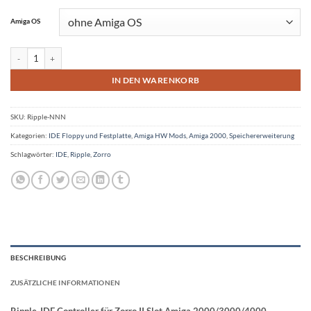
Amiga OS
Ripple-IDE Controller Zorro II Amiga2000/3000/4000 Menge
IN DEN WARENKORB
SKU:
Ripple-NNN
Kategorien:
IDE Floppy und Festplatte
,
Amiga HW Mods
,
Amiga 2000
,
Speichererweiterung
Schlagwörter:
IDE
,
Ripple
,
Zorro
BESCHREIBUNG
ZUSÄTZLICHE INFORMATIONEN
Ripple-IDE Controller für Zorro II Slot Amiga 2000/3000/4000