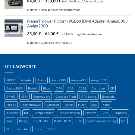
84,00
€
–
350,00
€
inkl. MwSt.
zzgl.
Versandkosten
Lieferzeit:
kein genauer Versandtermin!
FrameThrower PiStorm RGBtoHDMI Adapter Amiga500 /
Amiga2000
35,00
€
–
64,00
€
inkl. MwSt.
zzgl.
Versandkosten
Lieferzeit:
Lieferzeit im Checkout
SCHLAGWORTE
68000
Adapter
Amiga
Amiga 500
Amiga 600
Amiga 1200
Amiga 2000
Bauteil
Blaze
C-64
C64
C128
Cartridge
CF
CF HD
CM4
Commodore
Compace Flash
CPU Sockel
Evercade
Floppy
Framethrower
Gamepad
Gotek
HDMI
IDE
Kabel
Kickstart
Kit
Komponenten
Kondensatoren
PiStorm
RAM
Raspberry
Raspi
Recap
RGB2HDMI
RGBtoHDMI
RTC
Speichererweiterung
SPL
STL
Switcher
Turbo
VC20