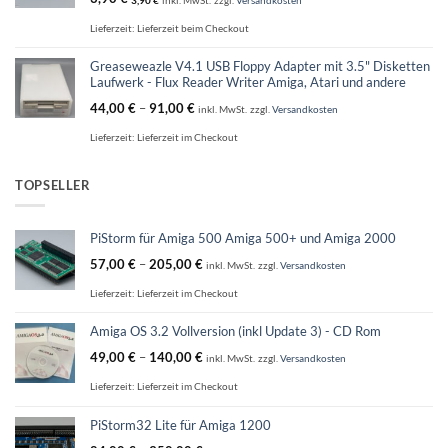
Lieferzeit:
Lieferzeit beim Checkout
Greaseweazle V4.1 USB Floppy Adapter mit 3.5" Disketten
Laufwerk - Flux Reader Writer Amiga, Atari und andere
44,00
€
–
91,00
€
inkl. MwSt.
zzgl.
Versandkosten
Lieferzeit:
Lieferzeit im Checkout
TOPSELLER
PiStorm für Amiga 500 Amiga 500+ und Amiga 2000
57,00
€
–
205,00
€
inkl. MwSt.
zzgl.
Versandkosten
Lieferzeit:
Lieferzeit im Checkout
Amiga OS 3.2 Vollversion (inkl Update 3) - CD Rom
49,00
€
–
140,00
€
inkl. MwSt.
zzgl.
Versandkosten
Lieferzeit:
Lieferzeit im Checkout
PiStorm32 Lite für Amiga 1200