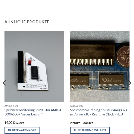
ÄHNLICHE PRODUKTE
AMIGA 500
AMIGA 600
Speichererweiterung 512 KB für AMIGA
Speichererweiterung 1MB für Amiga 600
500/A500+ *neues Design*
mit/ohne RTC - Realtime Clock - NEU
19,00
€
29,00
€
–
34,00
€
19,00
€
IN DEN WARENKORB
AUSFÜHRUNG WÄHLEN