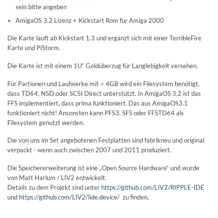
sein bitte angeben
AmigaOS 3.2 Lizenz + Kickstart Rom für Amiga 2000
Die Karte läuft ab Kickstart 1.3 und ergänzt sich mit einer TerribleFire
Karte und PiStorm.
Die Karte ist mit einem 1U“ Goldüberzug für Langlebigkeit versehen.
Für Partionen und Laufwerke mit > 4GB wird ein Filesystem benötigt,
dass TD64, NSD oder SCSI Direct unterstützt. In AmigaOS 3.2 ist das
FFS implementiert, dass prima funktioniert. Das aus AmigaOS3.1
funktioniert nicht! Ansonsten kann PFS3, SFS oder FFSTD64 als
Filesystem genutzt werden.
Die von uns im Set angebotenen Festplatten sind fabrikneu und original
verpackt - wenn auch zwischen 2007 und 2011 produziert.
Die Speichererweiterung ist eine „Open Source Hardware“ und wurde
von Matt Harlum / LIV2 entwickelt.
Details zu dem Projekt sind unter
https://github.com/LIV2/RIPPLE-IDE
und
https://github.com/LIV2/lide.device/
zu finden.