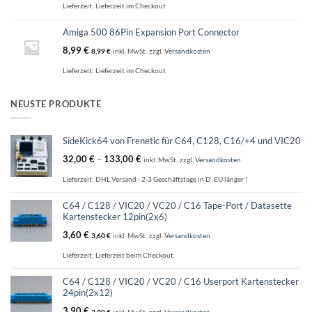
Lieferzeit:
Lieferzeit im Checkout
Amiga 500 86Pin Expansion Port Connector
8,99
€
8,99
€
inkl. MwSt.
zzgl.
Versandkosten
Lieferzeit:
Lieferzeit im Checkout
NEUSTE PRODUKTE
SideKick64 von Frenetic für C64, C128, C16/+4 und VIC20
32,00
€
–
133,00
€
inkl. MwSt.
zzgl.
Versandkosten
Lieferzeit:
DHL Versand - 2-3 Geschäftstage in D, EU länger !
C64 / C128 / VIC20 / VC20 / C16 Tape-Port / Datasette
Kartenstecker 12pin(2x6)
3,60
€
3,60
€
inkl. MwSt.
zzgl.
Versandkosten
Lieferzeit:
Lieferzeit beim Checkout
C64 / C128 / VIC20 / VC20 / C16 Userport Kartenstecker
24pin(2x12)
3,90
€
3,90
€
inkl. MwSt.
zzgl.
Versandkosten