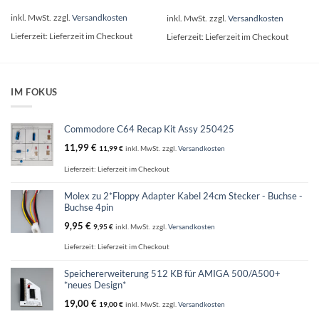
Dieses
Produkt
inkl. MwSt.
zzgl.
Versandkosten
inkl. MwSt.
zzgl.
Versandkosten
weist
Lieferzeit:
Lieferzeit im Checkout
Lieferzeit:
Lieferzeit im Checkout
mehrere
Varianten
auf.
Die
Optionen
IM FOKUS
können
auf
der
Commodore C64 Recap Kit Assy 250425
Produktseite
11,99
€
11,99
€
inkl. MwSt.
zzgl.
Versandkosten
gewählt
werden
Lieferzeit:
Lieferzeit im Checkout
Molex zu 2*Floppy Adapter Kabel 24cm Stecker - Buchse -
Buchse 4pin
9,95
€
9,95
€
inkl. MwSt.
zzgl.
Versandkosten
Lieferzeit:
Lieferzeit im Checkout
Speichererweiterung 512 KB für AMIGA 500/A500+
*neues Design*
19,00
€
19,00
€
inkl. MwSt.
zzgl.
Versandkosten