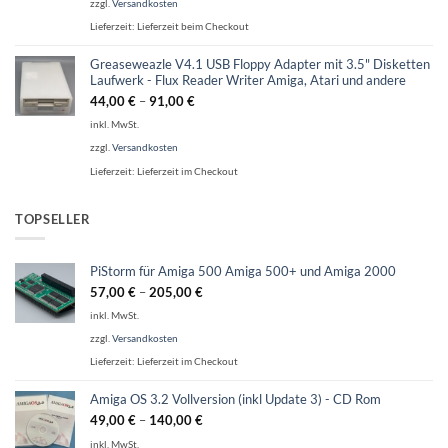
zzgl.
Versandkosten
Lieferzeit:
Lieferzeit beim Checkout
Greaseweazle V4.1 USB Floppy Adapter mit 3.5" Disketten
Laufwerk - Flux Reader Writer Amiga, Atari und andere
44,00
€
–
91,00
€
inkl. MwSt.
zzgl.
Versandkosten
Lieferzeit:
Lieferzeit im Checkout
TOPSELLER
PiStorm für Amiga 500 Amiga 500+ und Amiga 2000
57,00
€
–
205,00
€
inkl. MwSt.
zzgl.
Versandkosten
Lieferzeit:
Lieferzeit im Checkout
Amiga OS 3.2 Vollversion (inkl Update 3) - CD Rom
49,00
€
–
140,00
€
inkl. MwSt.