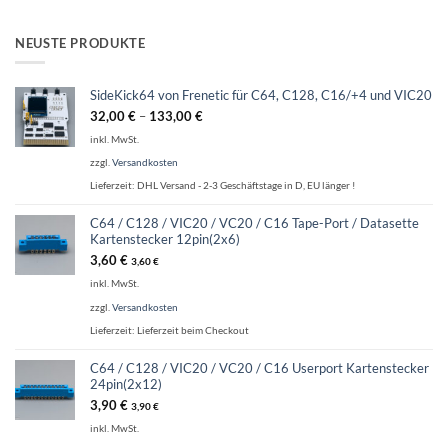
NEUSTE PRODUKTE
SideKick64 von Frenetic für C64, C128, C16/+4 und VIC20
32,00
€
–
133,00
€
inkl. MwSt.
zzgl.
Versandkosten
Lieferzeit:
DHL Versand - 2-3 Geschäftstage in D, EU länger !
C64 / C128 / VIC20 / VC20 / C16 Tape-Port / Datasette
Kartenstecker 12pin(2x6)
3,60
€
3,60
€
inkl. MwSt.
zzgl.
Versandkosten
Lieferzeit:
Lieferzeit beim Checkout
C64 / C128 / VIC20 / VC20 / C16 Userport Kartenstecker
24pin(2x12)
3,90
€
3,90
€
inkl. MwSt.