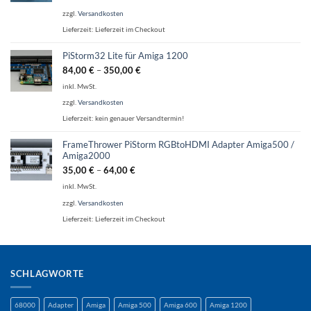
zzgl.
Versandkosten
Lieferzeit:
Lieferzeit im Checkout
PiStorm32 Lite für Amiga 1200
84,00
€
–
350,00
€
inkl. MwSt.
zzgl.
Versandkosten
Lieferzeit:
kein genauer Versandtermin!
FrameThrower PiStorm RGBtoHDMI Adapter Amiga500 /
Amiga2000
35,00
€
–
64,00
€
inkl. MwSt.
zzgl.
Versandkosten
Lieferzeit:
Lieferzeit im Checkout
SCHLAGWORTE
68000
Adapter
Amiga
Amiga 500
Amiga 600
Amiga 1200