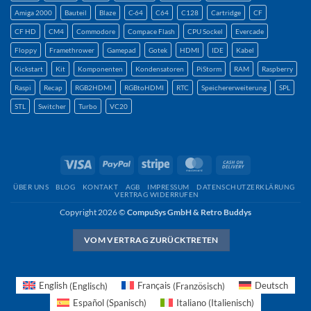
Amiga 2000
Bauteil
Blaze
C-64
C64
C128
Cartridge
CF
CF HD
CM4
Commodore
Compace Flash
CPU Sockel
Evercade
Floppy
Framethrower
Gamepad
Gotek
HDMI
IDE
Kabel
Kickstart
Kit
Komponenten
Kondensatoren
PiStorm
RAM
Raspberry
Raspi
Recap
RGB2HDMI
RGBtoHDMI
RTC
Speichererweiterung
SPL
STL
Switcher
Turbo
VC20
Visum
PayPal
Streifen
MasterCard
Nachnahme
ÜBER UNS
BLOG
KONTAKT
AGB
IMPRESSUM
DATENSCHUTZERKLÄRUNG
VERTRAG WIDERRUFEN
Copyright 2026 ©
CompuSys GmbH & Retro Buddys
VOM VERTRAG ZURÜCKTRETEN
English
(
Englisch
)
Français
(
Französisch
)
Deutsch
Español
(
Spanisch
)
Italiano
(
Italienisch
)