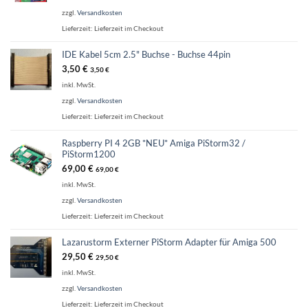
zzgl.
Versandkosten
Lieferzeit:
Lieferzeit im Checkout
IDE Kabel 5cm 2.5" Buchse - Buchse 44pin
3,50
€
3,50
€
inkl. MwSt.
zzgl.
Versandkosten
Lieferzeit:
Lieferzeit im Checkout
Raspberry PI 4 2GB *NEU* Amiga PiStorm32 /
PiStorm1200
69,00
€
69,00
€
inkl. MwSt.
zzgl.
Versandkosten
Lieferzeit:
Lieferzeit im Checkout
Lazarustorm Externer PiStorm Adapter für Amiga 500
29,50
€
29,50
€
inkl. MwSt.
zzgl.
Versandkosten
Lieferzeit:
Lieferzeit im Checkout