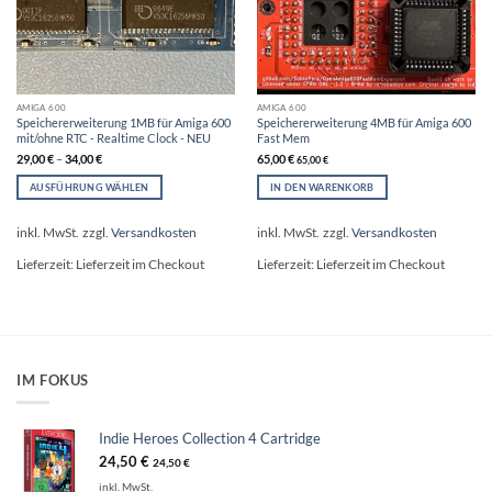
AMIGA 600
AMIGA 600
Speichererweiterung 1MB für Amiga 600
Speichererweiterung 4MB für Amiga 600
mit/ohne RTC - Realtime Clock - NEU
Fast Mem
29,00
€
–
34,00
€
65,00
€
65,00
€
AUSFÜHRUNG WÄHLEN
IN DEN WARENKORB
Dieses
Produkt
inkl. MwSt.
zzgl.
Versandkosten
inkl. MwSt.
zzgl.
Versandkosten
weist
mehrere
Lieferzeit:
Lieferzeit im Checkout
Lieferzeit:
Lieferzeit im Checkout
Varianten
auf.
Die
Optionen
können
auf
IM FOKUS
der
Produktseite
gewählt
Indie Heroes Collection 4 Cartridge
werden
24,50
€
24,50
€
inkl. MwSt.