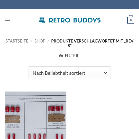
Zum
Inhalt
springen
0
STARTSEITE
/
SHOP
/
PRODUKTE VERSCHLAGWORTET MIT „REV
8“
FILTER