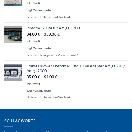
inkl. MwSt.
zzgl.
Versandkosten
Lieferzeit:
Lieferzeit im Checkout
PiStorm32 Lite für Amiga 1200
84,00
€
–
350,00
€
inkl. MwSt.
zzgl.
Versandkosten
Lieferzeit:
kein genauer Versandtermin!
FrameThrower PiStorm RGBtoHDMI Adapter Amiga500 /
Amiga2000
35,00
€
–
64,00
€
inkl. MwSt.
zzgl.
Versandkosten
Lieferzeit:
Lieferzeit im Checkout
SCHLAGWORTE