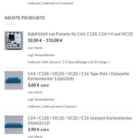
Lieferzeit:
Lieferzeit im Checkout
NEUSTE PRODUKTE
SideKick64 von Frenetic für C64, C128, C16/+4 und VIC20
32,00
€
–
133,00
€
inkl. MwSt.
zzgl.
Versandkosten
Lieferzeit:
DHL Versand - 2-3 Geschäftstage in D, EU länger !
C64 / C128 / VIC20 / VC20 / C16 Tape-Port / Datasette
Kartenstecker 12pin(2x6)
3,60
€
3,60
€
inkl. MwSt.
zzgl.
Versandkosten
Lieferzeit:
Lieferzeit beim Checkout
C64 / C128 / VIC20 / VC20 / C16 Userport Kartenstecker
24pin(2x12)
3,90
€
3,90
€
inkl. MwSt.