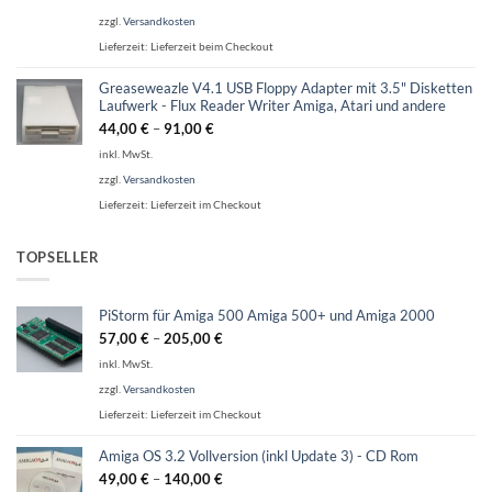
zzgl.
Versandkosten
Lieferzeit:
Lieferzeit beim Checkout
Greaseweazle V4.1 USB Floppy Adapter mit 3.5" Disketten
Laufwerk - Flux Reader Writer Amiga, Atari und andere
44,00
€
–
91,00
€
inkl. MwSt.
zzgl.
Versandkosten
Lieferzeit:
Lieferzeit im Checkout
TOPSELLER
PiStorm für Amiga 500 Amiga 500+ und Amiga 2000
57,00
€
–
205,00
€
inkl. MwSt.
zzgl.
Versandkosten
Lieferzeit:
Lieferzeit im Checkout
Amiga OS 3.2 Vollversion (inkl Update 3) - CD Rom
49,00
€
–
140,00
€