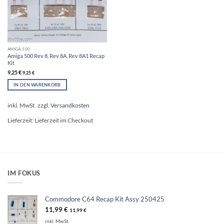
AMIGA 500
Amiga 500 Rev 8, Rev 8A, Rev 8A1 Recap
Kit
9,25
€
9,25
€
IN DEN WARENKORB
inkl. MwSt.
zzgl.
Versandkosten
Lieferzeit:
Lieferzeit im Checkout
IM FOKUS
Commodore C64 Recap Kit Assy 250425
11,99
€
11,99
€
inkl. MwSt.