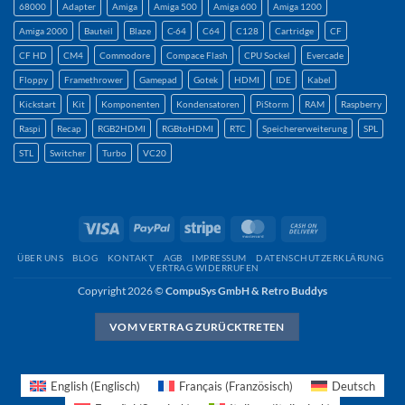
68000
Adapter
Amiga
Amiga 500
Amiga 600
Amiga 1200
Amiga 2000
Bauteil
Blaze
C-64
C64
C128
Cartridge
CF
CF HD
CM4
Commodore
Compace Flash
CPU Sockel
Evercade
Floppy
Framethrower
Gamepad
Gotek
HDMI
IDE
Kabel
Kickstart
Kit
Komponenten
Kondensatoren
PiStorm
RAM
Raspberry
Raspi
Recap
RGB2HDMI
RGBtoHDMI
RTC
Speichererweiterung
SPL
STL
Switcher
Turbo
VC20
Visum
PayPal
Streifen
MasterCard
Nachnahme
ÜBER UNS
BLOG
KONTAKT
AGB
IMPRESSUM
DATENSCHUTZERKLÄRUNG
VERTRAG WIDERRUFEN
Copyright 2026 ©
CompuSys GmbH & Retro Buddys
VOM VERTRAG ZURÜCKTRETEN
English
(
Englisch
)
Français
(
Französisch
)
Deutsch