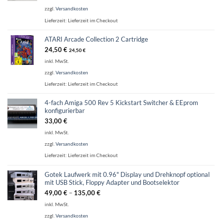
zzgl.
Versandkosten
Lieferzeit:
Lieferzeit im Checkout
ATARI Arcade Collection 2 Cartridge
24,50
€
24,50
€
inkl. MwSt.
zzgl.
Versandkosten
Lieferzeit:
Lieferzeit im Checkout
4-fach Amiga 500 Rev 5 Kickstart Switcher & EEprom
konfigurierbar
33,00
€
inkl. MwSt.
zzgl.
Versandkosten
Lieferzeit:
Lieferzeit im Checkout
Gotek Laufwerk mit 0.96" Display und Drehknopf optional
mit USB Stick, Floppy Adapter und Bootselektor
49,00
€
–
135,00
€
inkl. MwSt.
zzgl.
Versandkosten