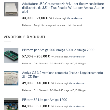
Adattatore USB Greaseweazle V4.1 per floppy con lettore
di dischetti da 3,5" - Flux Reader Writer per Amiga, Atari e
altri
44,00
€
–
91,00
€
IVA inclusa
zzgl.
Versandkosten
Lieferzeit:
Tempi di consegna al momento del checkout
VENDITORI PIÙ VENDUTI
PiStorm per Amiga 500 Amiga 500+ e Amiga 2000
57,00
€
–
205,00
€
IVA inclusa
zzgl.
Versandkosten
Lieferzeit:
DHL Versand - 2-3 Geschäftstage in D, EU länger !
Amiga OS 3.2 versione completa (incluso l'aggiornamento
3) - CD Rom
49,00
€
–
140,00
€
IVA inclusa
zzgl.
Versandkosten
Lieferzeit:
DHL Versand - 2-3 Geschäftstage in D, EU länger !
PiStorm32 Lite per Amiga 1200
84,00
€
–
350,00
€
IVA inclusa
zzgl.
Versandkosten