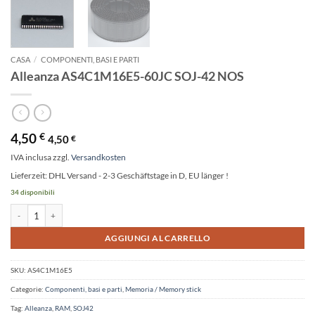
CASA
/
COMPONENTI, BASI E PARTI
Alleanza AS4C1M16E5-60JC SOJ-42 NOS
4,50
€
4,50
€
IVA inclusa
zzgl.
Versandkosten
Lieferzeit:
DHL Versand - 2-3 Geschäftstage in D, EU länger !
34 disponibili
Alleanza AS4C1M16E5-60JC SOJ-42 NOS quantità
Alternative:
AGGIUNGI AL CARRELLO
SKU:
AS4C1M16E5
Categorie:
Componenti, basi e parti
,
Memoria / Memory stick
Tag:
Alleanza
,
RAM
,
SOJ42