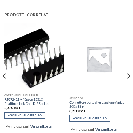
PRODOTTI CORRELATI
COMPONENTI, BASI E PARTI
AMIGA 500
RTC72421 A / Epson 1531C
Connettore porta di espansione Amiga
Realtimeclock Chip DIP Socket
500 a 86 pin
4,00
€
4,00
€
8,99
€
8,99
€
AGGIUNGI AL CARRELLO
AGGIUNGI AL CARRELLO
IVA inclusa
zzgl.
Versandkosten
IVA inclusa
zzgl.
Versandkosten