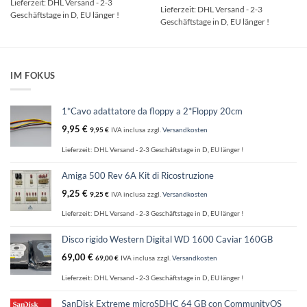
Lieferzeit:
DHL Versand - 2-3
Lieferzeit:
DHL Versand - 2-3
Geschäftstage in D, EU länger !
Geschäftstage in D, EU länger !
IM FOKUS
1*Cavo adattatore da floppy a 2*Floppy 20cm
9,95
€
9,95
€
IVA inclusa
zzgl.
Versandkosten
Lieferzeit:
DHL Versand - 2-3 Geschäftstage in D, EU länger !
Amiga 500 Rev 6A Kit di Ricostruzione
9,25
€
9,25
€
IVA inclusa
zzgl.
Versandkosten
Lieferzeit:
DHL Versand - 2-3 Geschäftstage in D, EU länger !
Disco rigido Western Digital WD 1600 Caviar 160GB
69,00
€
69,00
€
IVA inclusa
zzgl.
Versandkosten
Lieferzeit:
DHL Versand - 2-3 Geschäftstage in D, EU länger !
SanDisk Extreme microSDHC 64 GB con CommunityOS