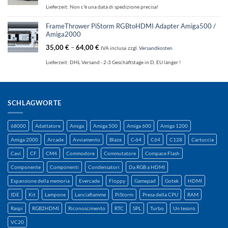
Lieferzeit:
Non c'è una data di spedizione precisa!
FrameThrower PiStorm RGBtoHDMI Adapter Amiga500 /
Amiga2000
35,00
€
–
64,00
€
IVA inclusa
zzgl.
Versandkosten
Lieferzeit:
DHL Versand - 2-3 Geschäftstage in D, EU länger !
SCHLAGWORTE
68000
Adattatore
Amiga
Amiga 500
Amiga 600
Amiga 1200
Amiga 2000
Arcade
Avviamento
Blaze
C-64
C64
C128
Cartuccia
Cavi
CF
CM4
Commodore
Commutatore
Compace Flash
Componente
Componenti
Condensatori
Da RGB a HDMI
Espansione della memoria
Evercade
Floppy
Gamepad
Gotek
HDMI
IDE
Kit
Lampone
Lanciafiamme
PiStorm
Presa della CPU
RAM
Raspi
RGB2HDMI
Riconoscimento
RTC
SPL
Turbo
Un tesoro
VC20