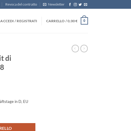
Revoca del contratto
Newsletter
ACCEDI / REGISTRATI
CARRELLO /
0,00
€
0
t di
98
ftstage in D, EU
 326298 quantità
RELLO