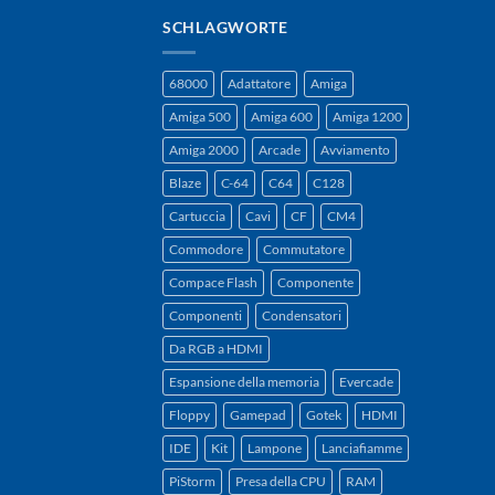
SCHLAGWORTE
68000
Adattatore
Amiga
Amiga 500
Amiga 600
Amiga 1200
Amiga 2000
Arcade
Avviamento
Blaze
C-64
C64
C128
Cartuccia
Cavi
CF
CM4
Commodore
Commutatore
Compace Flash
Componente
Componenti
Condensatori
Da RGB a HDMI
Espansione della memoria
Evercade
Floppy
Gamepad
Gotek
HDMI
IDE
Kit
Lampone
Lanciafiamme
PiStorm
Presa della CPU
RAM