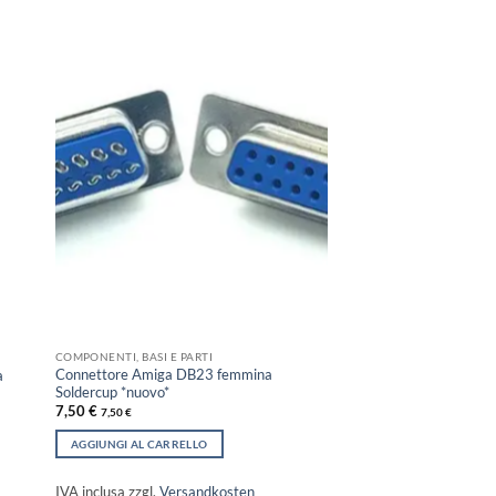
COMPONENTI, BASI E PARTI
Connettore Amiga DB23 femmina
a
Soldercup *nuovo*
7,50
€
7,50
€
AGGIUNGI AL CARRELLO
IVA inclusa
zzgl.
Versandkosten