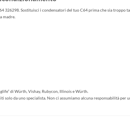
64 326298. Sostituisci i condensatori del tuo C64 prima che sia troppo tard
da madre.
glife” di Würth, Vishay, Rubycon, Illinois e Würth.
ti solo da uno specialista. Non ci assumiamo alcuna responsabilità per un