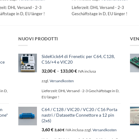
zeit:
DHL Versand - 2-3
Lieferzeit:
DHL Versand - 2-3
ftstage in D, EU länger !
Geschäftstage in D, EU länger !
NUOVI PRODOTTI
VEN
SideKick64 di Frenetic per C64, C128,
ice
C16/+4 e VIC20
32,00
€
–
133,00
€
IVA inclusa
zzgl.
Versandkosten
in D,
Lieferzeit:
DHL Versand - 2-3 Geschäftstage in D,
EU länger !
on
C64 / C128 / VIC20 / VC20 / C16 Porta
one*
nastri / Datasette Connettore a 12 pin
(2x6)
3,60
€
3,60
€
IVA inclusa
zzgl.
Versandkosten