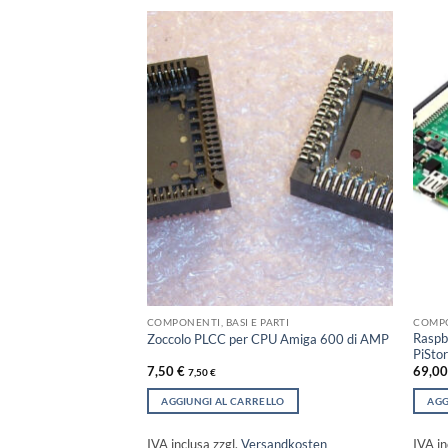
COMPONENTI, BASI E PARTI
COMPO
Raspb
na Waveshare CM4
Zoccolo PLCC per CPU Amiga 600 di AMP
PiSto
7,50
€
69,0
7,50
€
LLO
AGGIUNGI AL CARRELLO
AGG
sandkosten
IVA inclusa
zzgl.
Versandkosten
IVA in