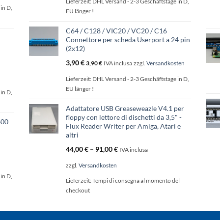
Lieferzeit:
DHL Versand - 2-3 Geschäftstage in D,
in D,
EU länger !
C64 / C128 / VIC20 / VC20 / C16
Connettore per scheda Userport a 24 pin
(2x12)
3,90
€
3,90
€
IVA inclusa
zzgl.
Versandkosten
Lieferzeit:
DHL Versand - 2-3 Geschäftstage in D,
EU länger !
in D,
Adattatore USB Greaseweazle V4.1 per
floppy con lettore di dischetti da 3,5" -
600
Flux Reader Writer per Amiga, Atari e
altri
44,00
€
–
91,00
€
IVA inclusa
zzgl.
Versandkosten
in D,
Lieferzeit:
Tempi di consegna al momento del
checkout