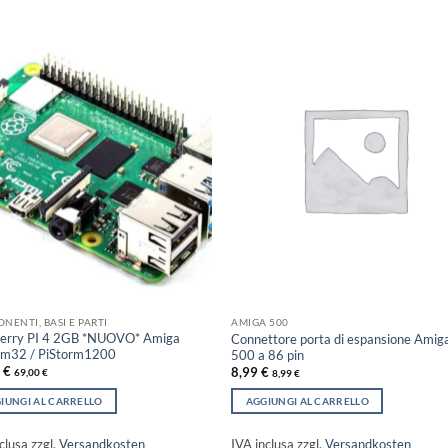
NENTI, BASI E PARTI
AMIGA 500
erry PI 4 2GB *NUOVO* Amiga
Connettore porta di espansione Amig
rm32 / PiStorm1200
500 a 86 pin
0
€
8,99
€
69,00
€
8,99
€
IUNGI AL CARRELLO
AGGIUNGI AL CARRELLO
clusa
zzgl.
Versandkosten
IVA inclusa
zzgl.
Versandkosten