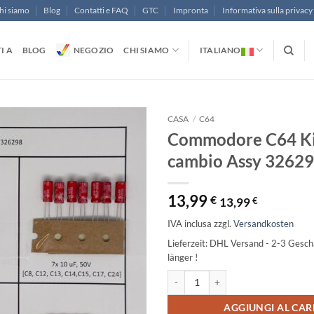
hi siamo
Blog
Contatti e FAQ
GTC
Impronta
Informativa sulla privacy
I A
BLOG
NEGOZIO
CHI SIAMO
ITALIANO
CASA
/
C64
Commodore C64 Ki
cambio Assy 3262
13,99
€
13,99
€
IVA inclusa
zzgl.
Versandkosten
Lieferzeit:
DHL Versand - 2-3 Geschä
länger !
Commodore C64 Kit di cambio Assy
Alternative:
AGGIUNGI AL CAR