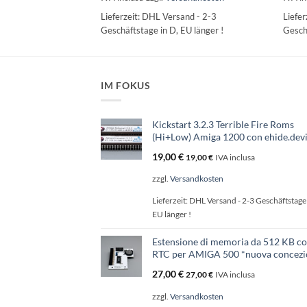
nd - 2-3
Lieferzeit:
DHL Versand - 2-3
Liefer
EU länger !
Geschäftstage in D, EU länger !
Geschä
IM FOKUS
Kickstart 3.2.3 Terrible Fire Roms
(Hi+Low) Amiga 1200 con ehide.dev
19,00
€
19,00
€
IVA inclusa
zzgl.
Versandkosten
Lieferzeit:
DHL Versand - 2-3 Geschäftstage 
EU länger !
Estensione di memoria da 512 KB c
RTC per AMIGA 500 *nuova concezi
27,00
€
27,00
€
IVA inclusa
zzgl.
Versandkosten