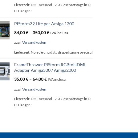
Lieferzeit:
DHL Versand - 2-3 Geschäftstage in D,
EU länger !
PiStorm32 Lite per Amiga 1200
84,00
€
–
350,00
€
IVA inclusa
zzgl.
Versandkosten
Lieferzeit:
Non c'è una data di spedizione precisa!
FrameThrower PiStorm RGBtoHDMI
Adapter Amiga500 / Amiga2000
35,00
€
–
64,00
€
IVA inclusa
zzgl.
Versandkosten
Lieferzeit:
DHL Versand - 2-3 Geschäftstage in D,
EU länger !