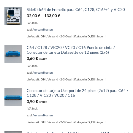
SideKick64 de Frenetic para C64, C128, C16/+4 y VIC20
32,00
€
–
133,00
€
IVA incl.
zzgl.
Versandkosten
Lieferzeit:
DHL Versand - 2-3 Geschäftstage in D, EU länger !
C64 / C128 / VIC20 / VC20 / C16 Puerto de cinta /
Conector de tarjeta Datasette de 12 pines (2x6)
3,60
€
3,60
€
IVA incl.
zzgl.
Versandkosten
Lieferzeit:
DHL Versand - 2-3 Geschäftstage in D, EU länger !
Conector de tarjeta Userport de 24 pines (2x12) para C64 /
C128 / VIC20 / VC20 / C16
3,90
€
3,90
€
IVA incl.
zzgl.
Versandkosten
Lieferzeit:
DHL Versand - 2-3 Geschäftstage in D, EU länger !