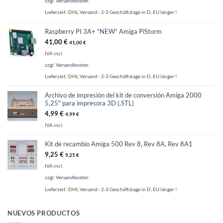
zzgl.
Versandkosten
Lieferzeit:
DHL Versand - 2-3 Geschäftstage in D, EU länger !
Raspberry PI 3A+ *NEW* Amiga PiStorm
41,00
€
41,00
€
IVA incl.
zzgl.
Versandkosten
Lieferzeit:
DHL Versand - 2-3 Geschäftstage in D, EU länger !
Archivo de impresión del kit de conversión Amiga 2000
5,25" para impresora 3D (.STL)
4,99
€
4,99
€
IVA incl.
Kit de recambio Amiga 500 Rev 8, Rev 8A, Rev 8A1
9,25
€
9,25
€
IVA incl.
zzgl.
Versandkosten
Lieferzeit:
DHL Versand - 2-3 Geschäftstage in D, EU länger !
NUEVOS PRODUCTOS