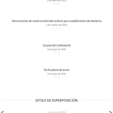
2 de enero de 2025
Instrucciones de construcción interactivas para ampliaciones de memoria
1 de octubre de 2024
Tarjeta SD CaffeineOS
12 de julio de 2024
Tarifa plana de envío
12 de julio de 2024
ESTILO DE SUPERPOSICIÓN
CARCASA IMPRESA EN 3D
6 de junio de 2026