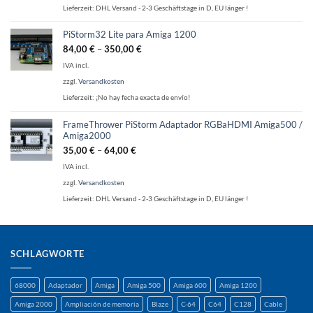
Lieferzeit:
DHL Versand - 2-3 Geschäftstage in D, EU länger !
PiStorm32 Lite para Amiga 1200
84,00
€
–
350,00
€
IVA incl.
zzgl.
Versandkosten
Lieferzeit:
¡No hay fecha exacta de envío!
FrameThrower PiStorm Adaptador RGBaHDMI Amiga500 /
Amiga2000
35,00
€
–
64,00
€
IVA incl.
zzgl.
Versandkosten
Lieferzeit:
DHL Versand - 2-3 Geschäftstage in D, EU länger !
SCHLAGWORTE
68000
Adaptador
Amiga
Amiga 500
Amiga 600
Amiga 1200
Amiga 2000
Ampliación de memoria
Blaze
C-64
C64
C128
Cable