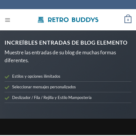
Saltar
al
contenido
0
INCREÍBLES ENTRADAS DE BLOG ELEMENTO
Muestre las entradas de su blog de muchas formas
diferentes.
Estilos y opciones ilimitados
Seleccionar mensajes personalizados
Deslizador / Fila / Rejilla y Estilo Mampostería
NOTICIAS
Carcasa impresa en 3D
6 de junio de 2026