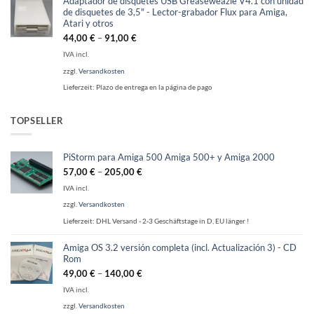
Adaptador de disquetes USB Greaseweazle V4.1 con unidad
de disquetes de 3,5" - Lector-grabador Flux para Amiga,
Atari y otros
44,00
€
–
91,00
€
IVA incl.
zzgl.
Versandkosten
Lieferzeit:
Plazo de entrega en la página de pago
TOPSELLER
PiStorm para Amiga 500 Amiga 500+ y Amiga 2000
57,00
€
–
205,00
€
IVA incl.
zzgl.
Versandkosten
Lieferzeit:
DHL Versand - 2-3 Geschäftstage in D, EU länger !
Amiga OS 3.2 versión completa (incl. Actualización 3) - CD
Rom
49,00
€
–
140,00
€
IVA incl.
zzgl.
Versandkosten