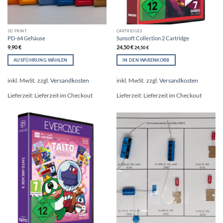
3D PRINT
CARTRIDGES
PD-64 Gehäuse
Sunsoft Collection 2 Cartridge
9,90
€
24,50
€
24,50
€
AUSFÜHRUNG WÄHLEN
IN DEN WARENKORB
Dieses
Produkt
inkl. MwSt.
zzgl.
Versandkosten
inkl. MwSt.
zzgl.
Versandkosten
weist
mehrere
Lieferzeit:
Lieferzeit im Checkout
Lieferzeit:
Lieferzeit im Checkout
Varianten
auf.
Die
Optionen
können
auf
der
Produktseite
gewählt
werden