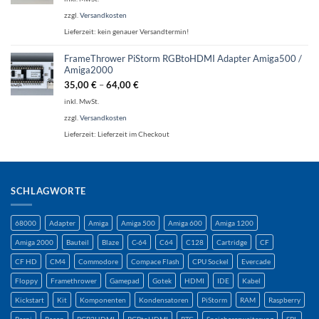
zzgl.
Versandkosten
Lieferzeit:
kein genauer Versandtermin!
FrameThrower PiStorm RGBtoHDMI Adapter Amiga500 /
Amiga2000
35,00
€
–
64,00
€
inkl. MwSt.
zzgl.
Versandkosten
Lieferzeit:
Lieferzeit im Checkout
SCHLAGWORTE
68000
Adapter
Amiga
Amiga 500
Amiga 600
Amiga 1200
Amiga 2000
Bauteil
Blaze
C-64
C64
C128
Cartridge
CF
CF HD
CM4
Commodore
Compace Flash
CPU Sockel
Evercade
Floppy
Framethrower
Gamepad
Gotek
HDMI
IDE
Kabel
Kickstart
Kit
Komponenten
Kondensatoren
PiStorm
RAM
Raspberry
Raspi
Recap
RGB2HDMI
RGBtoHDMI
RTC
Speichererweiterung
SPL