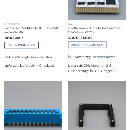
C64
FUNDGRUBE
SideKick64 von Frenetic für C64, C128,
Raspberry CM4 Module 1GB, no eMMC
C16/+4 und VIC20
und no WLAN
32,00
€
–
133,00
€
28,00
€
28,00
€
AUSFÜHRUNG WÄHLEN
IN DEN WARENKORB
Dieses
Produkt
inkl. MwSt.
zzgl.
Versandkosten
inkl. MwSt.
zzgl.
Versandkosten
weist
mehrere
Lieferzeit:
DHL Versand - 2-3
Lieferzeit:
Lieferzeit im Checkout
Varianten
Geschäftstage in D, EU länger !
auf.
Die
Optionen
können
auf
der
Produktseite
gewählt
werden