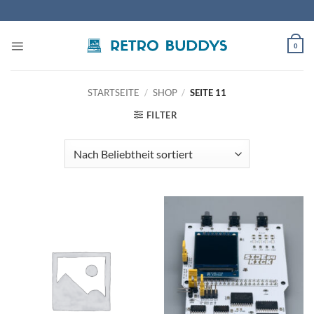
Zum
Inhalt
springen
0
STARTSEITE
/
SHOP
/
SEITE 11
FILTER