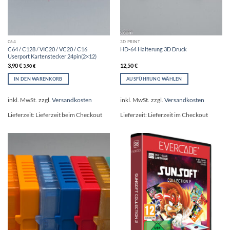
C64
3D PRINT
C64 / C128 / VIC20 / VC20 / C16
HD-64 Halterung 3D Druck
Userport Kartenstecker 24pin(2×12)
3,90
€
12,50
€
3,90
€
IN DEN WARENKORB
AUSFÜHRUNG WÄHLEN
Dieses
Produkt
inkl. MwSt.
zzgl.
Versandkosten
inkl. MwSt.
zzgl.
Versandkosten
weist
mehrere
Lieferzeit:
Lieferzeit beim Checkout
Lieferzeit:
Lieferzeit im Checkout
Varianten
auf.
Die
Optionen
können
auf
der
Produktseite
gewählt
werden