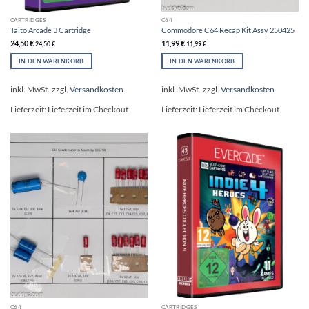
CARTRIDGES
C64
Taito Arcade 3 Cartridge
Commodore C64 Recap Kit Assy 250425
24,50
€
11,99
€
24,50
€
11,99
€
IN DEN WARENKORB
IN DEN WARENKORB
inkl. MwSt.
zzgl.
Versandkosten
inkl. MwSt.
zzgl.
Versandkosten
Lieferzeit:
Lieferzeit im Checkout
Lieferzeit:
Lieferzeit im Checkout
C64
CARTRIDGES