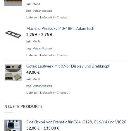
inkl. MwSt.
zzgl.
Versandkosten
Lieferzeit:
Lieferzeit im Checkout
Machine Pin Sockel 40-48Pin AdamTech
2,25
€
–
2,75
€
inkl. MwSt.
zzgl.
Versandkosten
Lieferzeit:
Lieferzeit im Checkout
Gotek Laufwerk mit 0.96" Display und Drehknopf
49,00
€
inkl. MwSt.
zzgl.
Versandkosten
Lieferzeit:
Lieferzeit im Checkout
NEUSTE PRODUKTE
SideKick64 von Frenetic für C64, C128, C16/+4 und VIC20
32,00
€
–
133,00
€