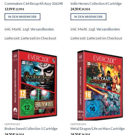
Commodore C64 Recap Kit Assy 326298
Indie Heroes Collection 4 Cartridge
13,99
€
24,50
€
13,99
€
24,50
€
IN DEN WARENKORB
IN DEN WARENKORB
inkl. MwSt.
zzgl.
Versandkosten
inkl. MwSt.
zzgl.
Versandkosten
Lieferzeit:
Lieferzeit im Checkout
Lieferzeit:
Lieferzeit im Checkout
CARTRIDGES
CARTRIDGES
Broken Sword Collection 1 Cartridge
Metal Dragon/Life on Mars Cartridge
24,50
€
24,50
€
24,50
€
24,50
€