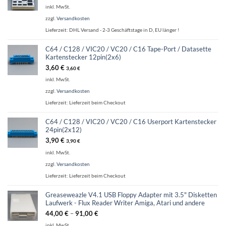
inkl. MwSt.
zzgl.
Versandkosten
Lieferzeit:
DHL Versand - 2-3 Geschäftstage in D, EU länger !
C64 / C128 / VIC20 / VC20 / C16 Tape-Port / Datasette
Kartenstecker 12pin(2x6)
3,60
€
3,60
€
inkl. MwSt.
zzgl.
Versandkosten
Lieferzeit:
Lieferzeit beim Checkout
C64 / C128 / VIC20 / VC20 / C16 Userport Kartenstecker
24pin(2x12)
3,90
€
3,90
€
inkl. MwSt.
zzgl.
Versandkosten
Lieferzeit:
Lieferzeit beim Checkout
Greaseweazle V4.1 USB Floppy Adapter mit 3.5" Disketten
Laufwerk - Flux Reader Writer Amiga, Atari und andere
44,00
€
–
91,00
€
inkl. MwSt.