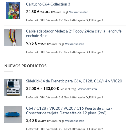
Cartucho C64 Collection 3
24,50
€
24,50
€
IVA incl.
zzgl.
Versandkosten
Lieferzeit:
DHL Versand - 2-3 Geschäftstage in D, EU länger !
Cable adaptador Molex a 2*Floppy 24cm clavija - enchufe -
enchufe 4pin
9,95
€
9,95
€
IVA incl.
zzgl.
Versandkosten
Lieferzeit:
DHL Versand - 2-3 Geschäftstage in D, EU länger !
NUEVOS PRODUCTOS
SideKick64 de Frenetic para C64, C128, C16/+4 y VIC20
32,00
€
–
133,00
€
IVA incl.
zzgl.
Versandkosten
Lieferzeit:
DHL Versand - 2-3 Geschäftstage in D, EU länger !
C64 / C128 / VIC20 / VC20 / C16 Puerto de cinta /
Conector de tarjeta Datasette de 12 pines (2x6)
3,60
€
3,60
€
IVA incl.
zzgl.
Versandkosten
Lieferzeit:
DHL Versand - 2-3 Geschäftstage in D, EU länger !