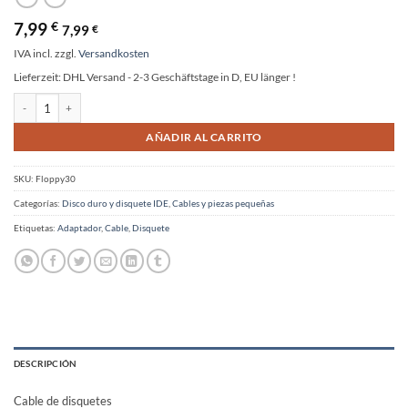
7,99
€
7,99
€
IVA incl.
zzgl.
Versandkosten
Lieferzeit:
DHL Versand - 2-3 Geschäftstage in D, EU länger !
Cable de disquete 30cm enchufe - enchufe 34pin cantidad
Alternative:
AÑADIR AL CARRITO
SKU:
Floppy30
Categorías:
Disco duro y disquete IDE
,
Cables y piezas pequeñas
Etiquetas:
Adaptador
,
Cable
,
Disquete
DESCRIPCIÓN
Cable de disquetes