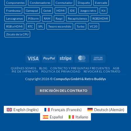
Componentes
Condensadores
Conmutador
Disquete
Evercade
Frambuesa
Gamepad
Gotek
HDMI
IDE
Juegos retro
Kit
Lanzagramas
PiStorm
RAM
Raspi
Recapitulemos
RGB2HDMI
RGB a HDMI
RTC
SPL
Tesoro escondido
Turbo
VC20
Zócalo de la CPU
Visa
PayPal
Raya
MasterCard
Contra
reembolso
QUIÉNES SOMOS
BLOG
CONTACTO Y PREGUNTAS FRECUENTES
AGB
PIE DE IMPRENTA
POLÍTICA DE PRIVACIDAD
REVOCAR EL CONTRATO
Copyright 2026 ©
CompuSys GmbH & Retro Buddys
RESCISIÓN DEL CONTRATO
English
(
Inglés
)
Français
(
Francés
)
Deutsch
(
Alemán
)
Español
Italiano