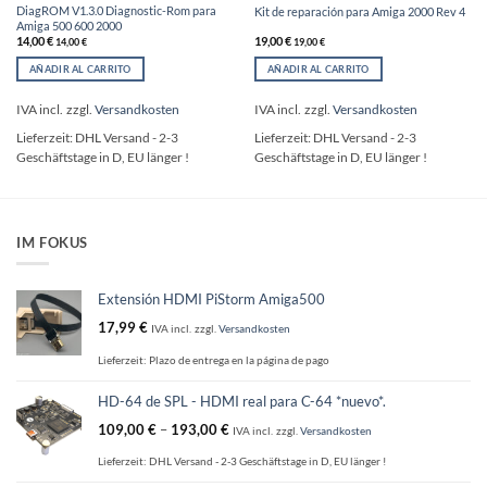
DiagROM V1.3.0 Diagnostic-Rom para
Kit de reparación para Amiga 2000 Rev 4
Amiga 500 600 2000
14,00
€
19,00
€
14,00
€
19,00
€
AÑADIR AL CARRITO
AÑADIR AL CARRITO
IVA incl.
zzgl.
Versandkosten
IVA incl.
zzgl.
Versandkosten
Lieferzeit:
DHL Versand - 2-3
Lieferzeit:
DHL Versand - 2-3
Geschäftstage in D, EU länger !
Geschäftstage in D, EU länger !
IM FOKUS
Extensión HDMI PiStorm Amiga500
17,99
€
IVA incl.
zzgl.
Versandkosten
Lieferzeit:
Plazo de entrega en la página de pago
HD-64 de SPL - HDMI real para C-64 *nuevo*.
109,00
€
–
193,00
€
IVA incl.
zzgl.
Versandkosten
Lieferzeit:
DHL Versand - 2-3 Geschäftstage in D, EU länger !