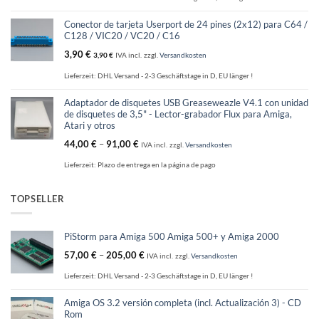
Conector de tarjeta Userport de 24 pines (2x12) para C64 /
C128 / VIC20 / VC20 / C16
3,90
€
3,90
€
IVA incl.
zzgl.
Versandkosten
Lieferzeit:
DHL Versand - 2-3 Geschäftstage in D, EU länger !
Adaptador de disquetes USB Greaseweazle V4.1 con unidad
de disquetes de 3,5" - Lector-grabador Flux para Amiga,
Atari y otros
44,00
€
–
91,00
€
IVA incl.
zzgl.
Versandkosten
Lieferzeit:
Plazo de entrega en la página de pago
TOPSELLER
PiStorm para Amiga 500 Amiga 500+ y Amiga 2000
57,00
€
–
205,00
€
IVA incl.
zzgl.
Versandkosten
Lieferzeit:
DHL Versand - 2-3 Geschäftstage in D, EU länger !
Amiga OS 3.2 versión completa (incl. Actualización 3) - CD
Rom