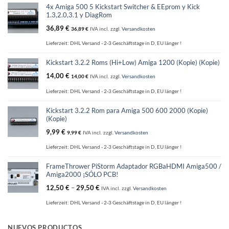
la
4x Amiga 500 5 Kickstart Switcher & EEprom y Kick
página
1.3,2.0,3.1 y DiagRom
de
36,89
€
36,89
€
IVA incl.
zzgl.
Versandkosten
producto
Lieferzeit:
DHL Versand - 2-3 Geschäftstage in D, EU länger !
Kickstart 3.2.2 Roms (Hi+Low) Amiga 1200 (Kopie) (Kopie)
14,00
€
14,00
€
IVA incl.
zzgl.
Versandkosten
Lieferzeit:
DHL Versand - 2-3 Geschäftstage in D, EU länger !
Kickstart 3.2.2 Rom para Amiga 500 600 2000 (Kopie)
(Kopie)
9,99
€
9,99
€
IVA incl.
zzgl.
Versandkosten
Lieferzeit:
DHL Versand - 2-3 Geschäftstage in D, EU länger !
FrameThrower PiStorm Adaptador RGBaHDMI Amiga500 /
Amiga2000 ¡SÓLO PCB!
12,50
€
–
29,50
€
IVA incl.
zzgl.
Versandkosten
Lieferzeit:
DHL Versand - 2-3 Geschäftstage in D, EU länger !
NUEVOS PRODUCTOS