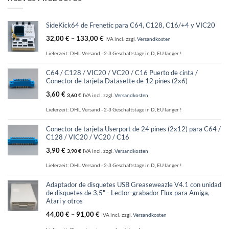
SideKick64 de Frenetic para C64, C128, C16/+4 y VIC20
32,00
€
–
133,00
€
IVA incl.
zzgl.
Versandkosten
Lieferzeit:
DHL Versand - 2-3 Geschäftstage in D, EU länger !
C64 / C128 / VIC20 / VC20 / C16 Puerto de cinta /
Conector de tarjeta Datasette de 12 pines (2x6)
3,60
€
3,60
€
IVA incl.
zzgl.
Versandkosten
Lieferzeit:
DHL Versand - 2-3 Geschäftstage in D, EU länger !
Conector de tarjeta Userport de 24 pines (2x12) para C64 /
C128 / VIC20 / VC20 / C16
3,90
€
3,90
€
IVA incl.
zzgl.
Versandkosten
Lieferzeit:
DHL Versand - 2-3 Geschäftstage in D, EU länger !
Adaptador de disquetes USB Greaseweazle V4.1 con unidad
de disquetes de 3,5" - Lector-grabador Flux para Amiga,
Atari y otros
44,00
€
–
91,00
€
IVA incl.
zzgl.
Versandkosten