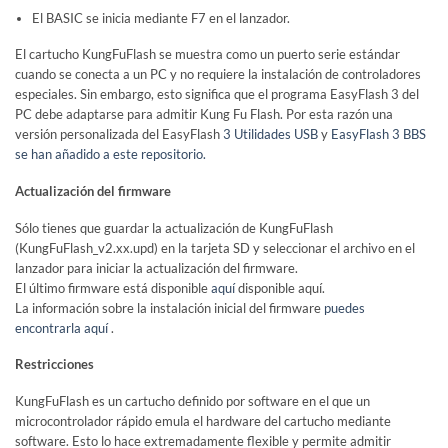
El BASIC se inicia mediante F7 en el lanzador.
El cartucho KungFuFlash se muestra como un puerto serie estándar
cuando se conecta a un PC y no requiere la instalación de controladores
especiales. Sin embargo, esto significa que el programa EasyFlash 3 del
PC debe adaptarse para admitir Kung Fu Flash. Por esta razón
una
versión personalizada del EasyFlash
3 Utilidades USB
y
EasyFlash 3 BBS
se han añadido a este repositorio.
Actualización del firmware
Sólo tienes que guardar la actualización de KungFuFlash
(KungFuFlash_v2.xx.upd) en la tarjeta SD y seleccionar el archivo en el
lanzador para iniciar la actualización del firmware.
El último firmware está disponible
aquí
disponible aquí.
La información sobre la instalación inicial del firmware
puedes
encontrarla aquí
.
Restricciones
KungFuFlash es un cartucho definido por software en el que un
microcontrolador rápido emula el hardware del cartucho mediante
software. Esto lo hace extremadamente flexible y permite admitir