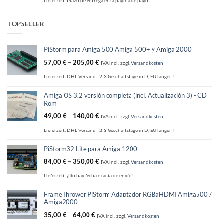
Lieferzeit:
Plazo de entrega en la página de pago
TOPSELLER
PiStorm para Amiga 500 Amiga 500+ y Amiga 2000
57,00
€
–
205,00
€
IVA incl.
zzgl.
Versandkosten
Lieferzeit:
DHL Versand - 2-3 Geschäftstage in D, EU länger !
Amiga OS 3.2 versión completa (incl. Actualización 3) - CD
Rom
49,00
€
–
140,00
€
IVA incl.
zzgl.
Versandkosten
Lieferzeit:
DHL Versand - 2-3 Geschäftstage in D, EU länger !
PiStorm32 Lite para Amiga 1200
84,00
€
–
350,00
€
IVA incl.
zzgl.
Versandkosten
Lieferzeit:
¡No hay fecha exacta de envío!
FrameThrower PiStorm Adaptador RGBaHDMI Amiga500 /
Amiga2000
35,00
€
–
64,00
€
IVA incl.
zzgl.
Versandkosten