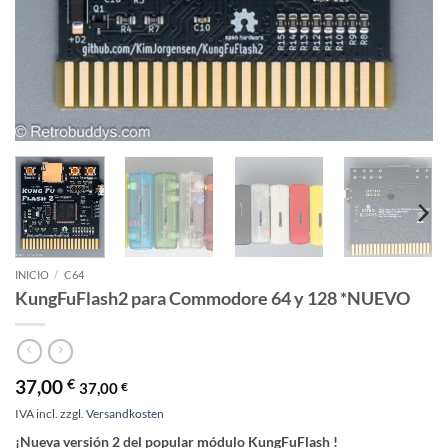
INICIO
/
C64
KungFuFlash2 para Commodore 64 y 128 *NUEVO
37,00
€
37,00
€
IVA incl.
zzgl.
Versandkosten
¡Nueva versión 2 del popular módulo KungFuFlash !