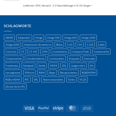
Lieferzeit:
DHL Versand - 2-3 Geschäftstage in D, EU länger !
SCHLAGWORTE
68000
Adaptador
Amiga
Amiga 500
Amiga 600
Amiga 1200
Amiga 2000
Ampliación de memoria
Blaze
C-64
C64
C128
Cable
Cartucho
CF
CF HD
CM4
Commodore
Compace Flash
Componente
Componentes
Condensadores
Conmutador
Disquete
Evercade
Frambuesa
Gamepad
Gotek
HDMI
IDE
Juegos retro
Kit
Lanzagramas
PiStorm
RAM
Raspi
Recapitulemos
RGB2HDMI
RGB a HDMI
RTC
SPL
Tesoro escondido
Turbo
VC20
Zócalo de la CPU
Visa
PayPal
Raya
MasterCard
Contra
reembolso