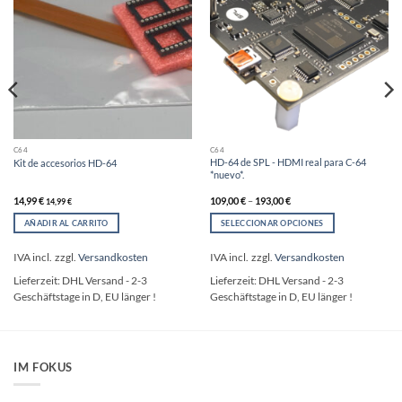
C64
C64
HD-64 de SPL - HDMI real para C-64
Kit de accesorios HD-64
*nuevo*.
14,99
€
109,00
€
–
193,00
€
14,99
€
AÑADIR AL CARRITO
SELECCIONAR OPCIONES
Este
producto
IVA incl.
zzgl.
Versandkosten
IVA incl.
zzgl.
Versandkosten
tiene
Lieferzeit:
DHL Versand - 2-3
Lieferzeit:
DHL Versand - 2-3
múltiples
Geschäftstage in D, EU länger !
Geschäftstage in D, EU länger !
variantes.
Las
opciones
se
pueden
IM FOKUS
elegir
en