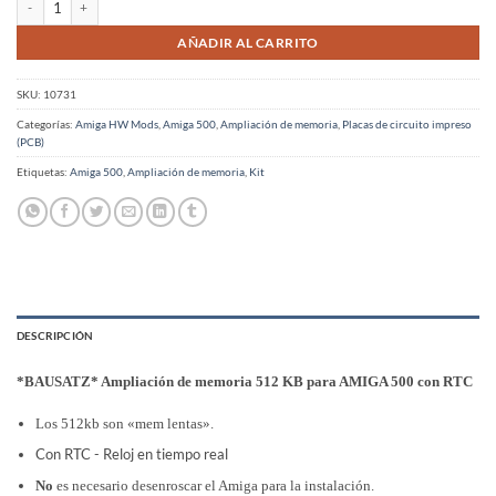
AÑADIR AL CARRITO
SKU:
10731
Categorías:
Amiga HW Mods
,
Amiga 500
,
Ampliación de memoria
,
Placas de circuito impreso
(PCB)
Etiquetas:
Amiga 500
,
Ampliación de memoria
,
Kit
DESCRIPCIÓN
*BAUSATZ* Ampliación de memoria 512 KB para AMIGA 500 con RTC
Los 512kb son «mem lentas».
Con RTC - Reloj en tiempo real
No
es necesario desenroscar el Amiga para la instalación.