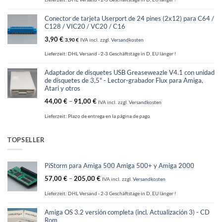
Conector de tarjeta Userport de 24 pines (2x12) para C64 /
C128 / VIC20 / VC20 / C16
3,90
€
3,90
€
IVA incl.
zzgl.
Versandkosten
Lieferzeit:
DHL Versand - 2-3 Geschäftstage in D, EU länger !
Adaptador de disquetes USB Greaseweazle V4.1 con unidad
de disquetes de 3,5" - Lector-grabador Flux para Amiga,
Atari y otros
44,00
€
–
91,00
€
IVA incl.
zzgl.
Versandkosten
Lieferzeit:
Plazo de entrega en la página de pago
TOPSELLER
PiStorm para Amiga 500 Amiga 500+ y Amiga 2000
57,00
€
–
205,00
€
IVA incl.
zzgl.
Versandkosten
Lieferzeit:
DHL Versand - 2-3 Geschäftstage in D, EU länger !
Amiga OS 3.2 versión completa (incl. Actualización 3) - CD
Rom