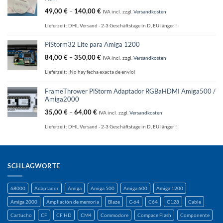
49,00
€
–
140,00
€
IVA incl.
zzgl.
Versandkosten
Lieferzeit:
DHL Versand - 2-3 Geschäftstage in D, EU länger !
PiStorm32 Lite para Amiga 1200
84,00
€
–
350,00
€
IVA incl.
zzgl.
Versandkosten
Lieferzeit:
¡No hay fecha exacta de envío!
FrameThrower PiStorm Adaptador RGBaHDMI Amiga500 /
Amiga2000
35,00
€
–
64,00
€
IVA incl.
zzgl.
Versandkosten
Lieferzeit:
DHL Versand - 2-3 Geschäftstage in D, EU länger !
SCHLAGWORTE
68000
Adaptador
Amiga
Amiga 500
Amiga 600
Amiga 1200
Amiga 2000
Ampliación de memoria
Blaze
C-64
C64
C128
Cable
Cartucho
CF
CF HD
CM4
Commodore
Compace Flash
Componente