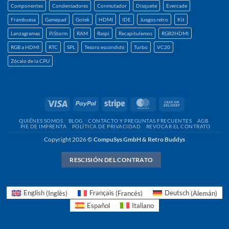
Componentes
Condensadores
Conmutador
Disquete
Evercade
Frambuesa
Gamepad
Gotek
HDMI
IDE
Juegos retro
Kit
Lanzagramas
PiStorm
RAM
Raspi
Recapitulemos
RGB2HDMI
RGB a HDMI
RTC
SPL
Tesoro escondido
Turbo
VC20
Zócalo de la CPU
Visa
PayPal
Raya
MasterCard
Contra
reembolso
QUIÉNES SOMOS
BLOG
CONTACTO Y PREGUNTAS FRECUENTES
AGB
PIE DE IMPRENTA
POLÍTICA DE PRIVACIDAD
REVOCAR EL CONTRATO
Copyright 2026 ©
CompuSys GmbH & Retro Buddys
RESCISIÓN DEL CONTRATO
English
(
Inglés
)
Français
(
Francés
)
Deutsch
(
Alemán
)
Español
Italiano