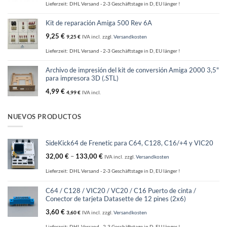
Lieferzeit:
DHL Versand - 2-3 Geschäftstage in D, EU länger !
Kit de reparación Amiga 500 Rev 6A
9,25
€
9,25
€
IVA incl.
zzgl.
Versandkosten
Lieferzeit:
DHL Versand - 2-3 Geschäftstage in D, EU länger !
Archivo de impresión del kit de conversión Amiga 2000 3,5"
para impresora 3D (.STL)
4,99
€
4,99
€
IVA incl.
NUEVOS PRODUCTOS
SideKick64 de Frenetic para C64, C128, C16/+4 y VIC20
32,00
€
–
133,00
€
IVA incl.
zzgl.
Versandkosten
Lieferzeit:
DHL Versand - 2-3 Geschäftstage in D, EU länger !
C64 / C128 / VIC20 / VC20 / C16 Puerto de cinta /
Conector de tarjeta Datasette de 12 pines (2x6)
3,60
€
3,60
€
IVA incl.
zzgl.
Versandkosten
Lieferzeit:
DHL Versand - 2-3 Geschäftstage in D, EU länger !