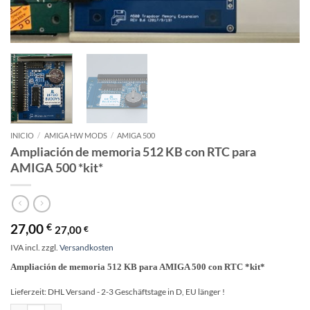
INICIO
/
AMIGA HW MODS
/
AMIGA 500
Ampliación de memoria 512 KB con RTC para
AMIGA 500 *kit*
27,00
€
27,00
€
IVA incl.
zzgl.
Versandkosten
Ampliación de memoria 512 KB para AMIGA 500 con RTC *kit*
Lieferzeit:
DHL Versand - 2-3 Geschäftstage in D, EU länger !
Ampliación de memoria 512 KB con RTC para AMIGA 500 *kit* cantidad
Alternative: