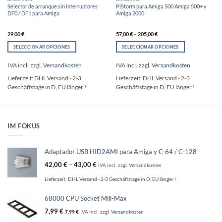
Selector de arranque sin interruptores
PiStorm para Amiga 500 Amiga 500+ y
DF0 / DF1 para Amiga
Amiga 2000
29,00
€
57,00
€
–
205,00
€
SELECCIONAR OPCIONES
SELECCIONAR OPCIONES
Este
Este
producto
producto
IVA incl.
zzgl.
Versandkosten
IVA incl.
zzgl.
Versandkosten
tiene
tiene
Lieferzeit:
DHL Versand - 2-3
Lieferzeit:
DHL Versand - 2-3
múltiples
múltiples
Geschäftstage in D, EU länger !
Geschäftstage in D, EU länger !
variantes.
variantes.
Las
Las
opciones
opciones
se
se
pueden
pueden
IM FOKUS
elegir
elegir
en
en
la
la
Adaptador USB HID2AMI para Amiga y C-64 / C-128
página
página
42,00
€
–
43,00
€
IVA incl.
zzgl.
Versandkosten
de
de
producto
producto
Lieferzeit:
DHL Versand - 2-3 Geschäftstage in D, EU länger !
68000 CPU Socket Mill-Max
7,99
€
7,99
€
IVA incl.
zzgl.
Versandkosten