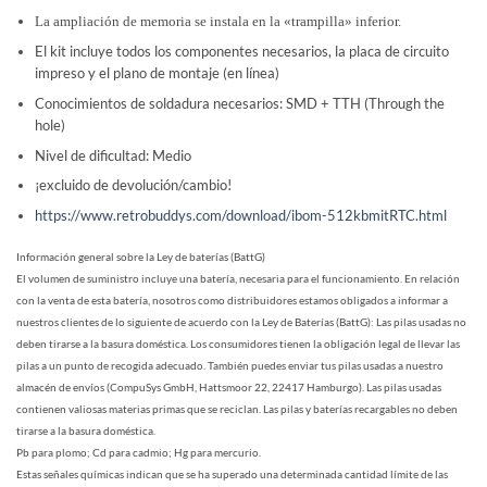
La ampliación de memoria se instala en la «trampilla» inferior.
El kit incluye todos los componentes necesarios, la placa de circuito
impreso y el plano de montaje (en línea)
Conocimientos de soldadura necesarios: SMD + TTH (Through the
hole)
Nivel de dificultad: Medio
¡excluido de devolución/cambio!
https://www.retrobuddys.com/download/ibom-512kbmitRTC.html
Información general sobre la Ley de baterías (BattG)
El volumen de suministro incluye una batería, necesaria para el funcionamiento. En relación
con la venta de esta batería, nosotros como distribuidores estamos obligados a informar a
nuestros clientes de lo siguiente de acuerdo con la Ley de Baterías (BattG): Las pilas usadas no
deben tirarse a la basura doméstica. Los consumidores tienen la obligación legal de llevar las
pilas a un punto de recogida adecuado. También puedes enviar tus pilas usadas a nuestro
almacén de envíos (CompuSys GmbH, Hattsmoor 22, 22417 Hamburgo). Las pilas usadas
contienen valiosas materias primas que se reciclan. Las pilas y baterías recargables no deben
tirarse a la basura doméstica.
Pb para plomo; Cd para cadmio; Hg para mercurio.
Estas señales químicas indican que se ha superado una determinada cantidad límite de las