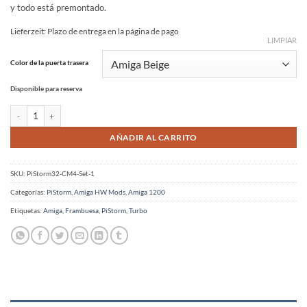
y todo está premontado.
Lieferzeit:
Plazo de entrega en la página de pago
LIMPIAR
Alternative:
Color de la puerta trasera
Disponible para reserva
PiStorm32 Lite con CM4 + Placa de E/S Juego completo para Amiga 1200 cantidad
AÑADIR AL CARRITO
SKU:
PiStorm32-CM4-Set-1
Categorías:
PiStorm
,
Amiga HW Mods
,
Amiga 1200
Etiquetas:
Amiga
,
Frambuesa
,
PiStorm
,
Turbo