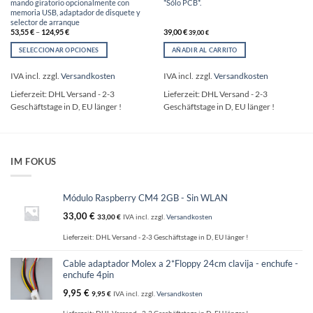
mando giratorio opcionalmente con
*Sólo PCB*.
memoria USB, adaptador de disquete y
selector de arranque
53,55
€
–
124,95
€
39,00
€
39,00
€
SELECCIONAR OPCIONES
AÑADIR AL CARRITO
Este
producto
IVA incl.
zzgl.
Versandkosten
IVA incl.
zzgl.
Versandkosten
tiene
Lieferzeit:
DHL Versand - 2-3
Lieferzeit:
DHL Versand - 2-3
múltiples
Geschäftstage in D, EU länger !
Geschäftstage in D, EU länger !
variantes.
Las
opciones
se
pueden
IM FOKUS
elegir
en
la
Módulo Raspberry CM4 2GB - Sin WLAN
página
33,00
€
33,00
€
IVA incl.
zzgl.
Versandkosten
de
producto
Lieferzeit:
DHL Versand - 2-3 Geschäftstage in D, EU länger !
Cable adaptador Molex a 2*Floppy 24cm clavija - enchufe -
enchufe 4pin
9,95
€
9,95
€
IVA incl.
zzgl.
Versandkosten