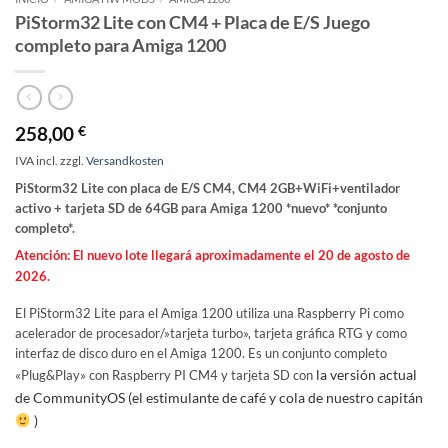
PiStorm32 Lite con CM4 + Placa de E/S Juego
completo para Amiga 1200
258,00
€
IVA incl.
zzgl.
Versandkosten
PiStorm32 Lite con placa de E/S CM4, CM4 2GB+WiFi+ventilador
activo + tarjeta SD de 64GB para Amiga 1200 *nuevo* *conjunto
completo*.
Atención: El nuevo lote llegará aproximadamente el 20 de agosto de
2026.
El PiStorm32 Lite para el Amiga 1200 utiliza una Raspberry Pi como
acelerador de procesador/»tarjeta turbo», tarjeta gráfica RTG y como
interfaz de disco duro en el Amiga 1200. Es un conjunto completo
la versión actual
«Plug&Play» con Raspberry PI CM4 y tarjeta SD con
de CommunityOS (el estimulante de café y cola de nuestro capitán
)