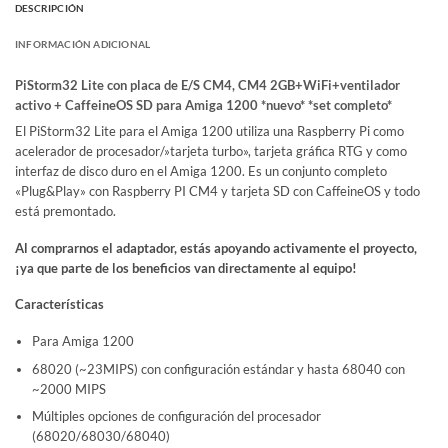
DESCRIPCIÓN
INFORMACIÓN ADICIONAL
PiStorm32 Lite con placa de E/S CM4, CM4 2GB+WiFi+ventilador
activo + CaffeineOS SD para Amiga 1200 *nuevo* *set completo*
El PiStorm32 Lite para el Amiga 1200 utiliza una Raspberry Pi como
acelerador de procesador/»tarjeta turbo», tarjeta gráfica RTG y como
interfaz de disco duro en el Amiga 1200. Es un conjunto completo
«Plug&Play» con Raspberry PI CM4 y tarjeta SD con CaffeineOS y todo
está premontado.
Al comprarnos el adaptador, estás apoyando activamente el proyecto,
¡ya que parte de los beneficios van directamente al equipo!
Características
Para Amiga 1200
68020 (~23MIPS) con configuración estándar y hasta 68040 con
~2000 MIPS
Múltiples opciones de configuración del procesador
(68020/68030/68040)