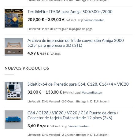
Lieferzeit:
DHL Versand - 2-3 Geschäftstage in D, EU länger !
TerribleFire TF536 para Amiga 500/500+/2000
209,00
€
–
339,00
€
IVA incl.
zzgl.
Versandkosten
Lieferzeit:
Plazo de entrega en la página de pago
Archivo de impresión del kit de conversión Amiga 2000
5,25" para impresora 3D (.STL)
4,99
€
4,99
€
IVA incl.
NUEVOS PRODUCTOS
SideKick64 de Frenetic para C64, C128, C16/+4 y VIC20
32,00
€
–
133,00
€
IVA incl.
zzgl.
Versandkosten
Lieferzeit:
DHL Versand - 2-3 Geschäftstage in D, EU länger !
C64 / C128 / VIC20 / VC20 / C16 Puerto de cinta /
Conector de tarjeta Datasette de 12 pines (2x6)
3,60
€
3,60
€
IVA incl.
zzgl.
Versandkosten
Lieferzeit:
DHL Versand - 2-3 Geschäftstage in D, EU länger !