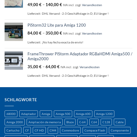
49,00
€
–
140,00
€
IVA incl.
zzgl.
Versandkosten
Lieferzeit:
DHL Versand - 2-3 Geschäftstage in D, EU länger !
PiStorm32 Lite para Amiga 1200
84,00
€
–
350,00
€
IVA incl.
zzgl.
Versandkosten
Lieferzeit:
¡No hay fecha exacta de envío!
FrameThrower PiStorm Adaptador RGBaHDMI Amiga500 /
Amiga2000
35,00
€
–
64,00
€
IVA incl.
zzgl.
Versandkosten
Lieferzeit:
DHL Versand - 2-3 Geschäftstage in D, EU länger !
SCHLAGWORTE
68000
Adaptador
Amiga
Amiga 500
Amiga 600
Amiga 1200
Amiga 2000
Ampliación de memoria
Blaze
C-64
C64
C128
Cable
Cartucho
CF
CF HD
CM4
Commodore
Compace Flash
Componente