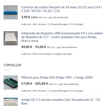
Conector de tarjeta Userport de 24 pines (2x12) para C64 /
C128 / VIC20 / VC20 / C16
3,90
€
3,90
€
IVA incl.
zzgl.
Versandkosten
Lieferzeit:
DHL Versand - 2-3 Geschäftstage in D, EU länger !
Adaptador de disquetes USB Greaseweazle V4.1 con unidad
de disquetes de 3,5" - Lector-grabador Flux para Amiga,
Atari y otros
44,00
€
–
91,00
€
IVA incl.
zzgl.
Versandkosten
Lieferzeit:
Plazo de entrega en la página de pago
TOPSELLER
PiStorm para Amiga 500 Amiga 500+ y Amiga 2000
57,00
€
–
205,00
€
IVA incl.
zzgl.
Versandkosten
Lieferzeit:
DHL Versand - 2-3 Geschäftstage in D, EU länger !
Amiga OS 3.2 versión completa (incl. Actualización 3) - CD
Rom