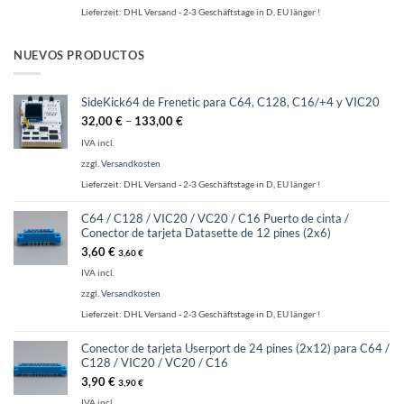
Lieferzeit:
DHL Versand - 2-3 Geschäftstage in D, EU länger !
NUEVOS PRODUCTOS
SideKick64 de Frenetic para C64, C128, C16/+4 y VIC20
32,00
€
–
133,00
€
IVA incl.
zzgl.
Versandkosten
Lieferzeit:
DHL Versand - 2-3 Geschäftstage in D, EU länger !
C64 / C128 / VIC20 / VC20 / C16 Puerto de cinta /
Conector de tarjeta Datasette de 12 pines (2x6)
3,60
€
3,60
€
IVA incl.
zzgl.
Versandkosten
Lieferzeit:
DHL Versand - 2-3 Geschäftstage in D, EU länger !
Conector de tarjeta Userport de 24 pines (2x12) para C64 /
C128 / VIC20 / VC20 / C16
3,90
€
3,90
€
IVA incl.