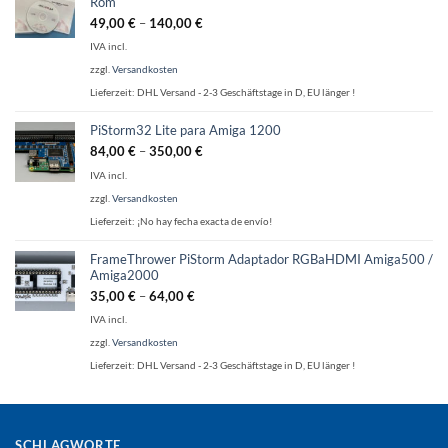
Rom
49,00
€
–
140,00
€
IVA incl.
zzgl.
Versandkosten
Lieferzeit:
DHL Versand - 2-3 Geschäftstage in D, EU länger !
PiStorm32 Lite para Amiga 1200
84,00
€
–
350,00
€
IVA incl.
zzgl.
Versandkosten
Lieferzeit:
¡No hay fecha exacta de envío!
FrameThrower PiStorm Adaptador RGBaHDMI Amiga500 /
Amiga2000
35,00
€
–
64,00
€
IVA incl.
zzgl.
Versandkosten
Lieferzeit:
DHL Versand - 2-3 Geschäftstage in D, EU länger !
SCHLAGWORTE