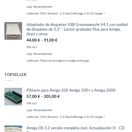
zzgl.
Versandkosten
Lieferzeit:
DHL Versand - 2-3 Geschäftstage in D, EU länger !
Adaptador de disquetes USB Greaseweazle V4.1 con unidad
de disquetes de 3,5" - Lector-grabador Flux para Amiga,
Atari y otros
44,00
€
–
91,00
€
IVA incl.
zzgl.
Versandkosten
Lieferzeit:
Plazo de entrega en la página de pago
TOPSELLER
PiStorm para Amiga 500 Amiga 500+ y Amiga 2000
57,00
€
–
205,00
€
IVA incl.
zzgl.
Versandkosten
Lieferzeit:
DHL Versand - 2-3 Geschäftstage in D, EU länger !
Amiga OS 3.2 versión completa (incl. Actualización 3) - CD