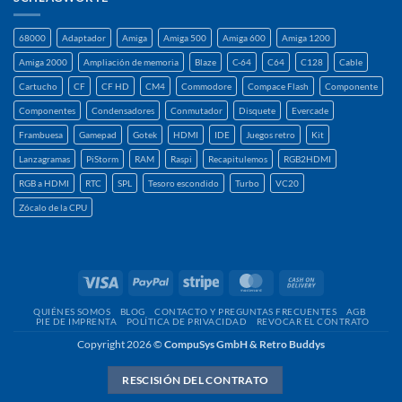
68000
Adaptador
Amiga
Amiga 500
Amiga 600
Amiga 1200
Amiga 2000
Ampliación de memoria
Blaze
C-64
C64
C128
Cable
Cartucho
CF
CF HD
CM4
Commodore
Compace Flash
Componente
Componentes
Condensadores
Conmutador
Disquete
Evercade
Frambuesa
Gamepad
Gotek
HDMI
IDE
Juegos retro
Kit
Lanzagramas
PiStorm
RAM
Raspi
Recapitulemos
RGB2HDMI
RGB a HDMI
RTC
SPL
Tesoro escondido
Turbo
VC20
Zócalo de la CPU
Visa
PayPal
Raya
MasterCard
Contra
reembolso
QUIÉNES SOMOS
BLOG
CONTACTO Y PREGUNTAS FRECUENTES
AGB
PIE DE IMPRENTA
POLÍTICA DE PRIVACIDAD
REVOCAR EL CONTRATO
Copyright 2026 ©
CompuSys GmbH & Retro Buddys
RESCISIÓN DEL CONTRATO