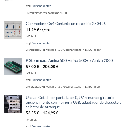
zzgl.
Versandkosten
Lieferzeit:
aprox. 5 días por DHL
Commodore C64 Conjunto de recambio 250425
11,99
€
11,99
€
IVA incl.
zzgl.
Versandkosten
Lieferzeit:
DHL Versand - 2-3 Geschäftstage in D, EU länger !
PiStorm para Amiga 500 Amiga 500+ y Amiga 2000
57,00
€
–
205,00
€
IVA incl.
zzgl.
Versandkosten
Lieferzeit:
DHL Versand - 2-3 Geschäftstage in D, EU länger !
Unidad Gotek con pantalla de 0,96" y mando giratorio
opcionalmente con memoria USB, adaptador de disquete y
selector de arranque
53,55
€
–
124,95
€
IVA incl.
zzgl.
Versandkosten