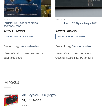
AMIGA 2000
AMIGA 1200
TerribleFire TF536 para Amiga
TerribleFire TF1230 para Amiga 1200
500/500+/2000
209,00
€
–
339,00
€
199,99
€
–
259,00
€
SELECCIONAR OPCIONES
SELECCIONAR OPCIONES
Este
Este
producto
producto
IVA incl.
zzgl.
Versandkosten
IVA incl.
zzgl.
Versandkosten
tiene
tiene
múltiples
múltiples
Lieferzeit:
Plazo de entrega en la
Lieferzeit:
DHL Versand - 2-3
variantes.
variantes.
página de pago
Geschäftstage in D, EU länger !
Las
Las
opciones
opciones
se
se
pueden
pueden
elegir
elegir
en
en
IM FOKUS
la
la
página
página
de
de
Mini Joypad A500 (negro)
producto
producto
24,50
€
24,50
€
IVA incl.