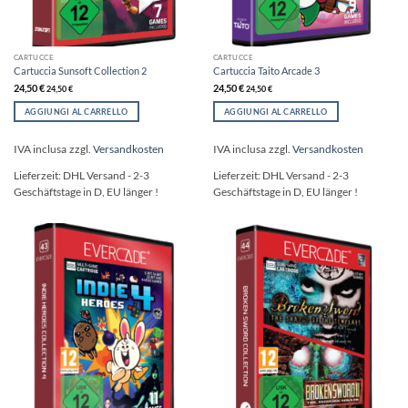
CARTUCCE
CARTUCCE
Cartuccia Sunsoft Collection 2
Cartuccia Taito Arcade 3
24,50
€
24,50
€
24,50
€
24,50
€
AGGIUNGI AL CARRELLO
AGGIUNGI AL CARRELLO
IVA inclusa
zzgl.
Versandkosten
IVA inclusa
zzgl.
Versandkosten
Lieferzeit:
DHL Versand - 2-3
Lieferzeit:
DHL Versand - 2-3
Geschäftstage in D, EU länger !
Geschäftstage in D, EU länger !