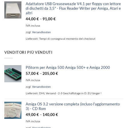
Adattatore USB Greaseweazle V4.1 per floppy con lettore
di dischetti da 3,5" - Flux Reader Writer per Amiga, Atari e
altri
44,00
€
–
91,00
€
IVA inclusa
zzgl.
Versandkosten
Lieferzeit:
Tempi di consegna al momento del checkout
VENDITORI PIÙ VENDUTI
PiStorm per Amiga 500 Amiga 500+ e Amiga 2000
57,00
€
–
205,00
€
IVA inclusa
zzgl.
Versandkosten
Lieferzeit:
DHL Versand - 2-3 Geschäftstage in D, EU länger !
Amiga OS 3.2 versione completa (incluso l'aggiornamento
3) - CD Rom
49,00
€
–
140,00
€
IVA inclusa
zzgl.
Versandkosten