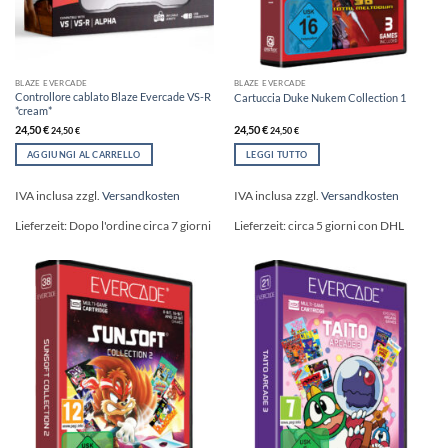
BLAZE EVERCADE
BLAZE EVERCADE
Controllore cablato Blaze Evercade VS-R
Cartuccia Duke Nukem Collection 1
*cream*
24,50
€
24,50
€
24,50
€
24,50
€
AGGIUNGI AL CARRELLO
LEGGI TUTTO
IVA inclusa
zzgl.
Versandkosten
IVA inclusa
zzgl.
Versandkosten
Lieferzeit:
Dopo l'ordine circa 7 giorni
Lieferzeit:
circa 5 giorni con DHL