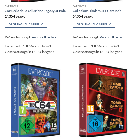
CARTUCCE
CARTUCCE
Cartuccia della collezione Legacy of Kain
Collezione Thalamus 1 Cartuccia
24,50
€
24,50
€
24,50
€
24,50
€
AGGIUNGI AL CARRELLO
AGGIUNGI AL CARRELLO
IVA inclusa
zzgl.
Versandkosten
IVA inclusa
zzgl.
Versandkosten
Lieferzeit:
DHL Versand - 2-3
Lieferzeit:
DHL Versand - 2-3
Geschäftstage in D, EU länger !
Geschäftstage in D, EU länger !