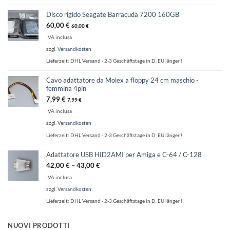
Disco rigido Seagate Barracuda 7200 160GB
60,00
€
60,00
€
IVA inclusa
zzgl.
Versandkosten
Lieferzeit:
DHL Versand - 2-3 Geschäftstage in D, EU länger !
Cavo adattatore da Molex a floppy 24 cm maschio -
femmina 4pin
7,99
€
7,99
€
IVA inclusa
zzgl.
Versandkosten
Lieferzeit:
DHL Versand - 2-3 Geschäftstage in D, EU länger !
Adattatore USB HID2AMI per Amiga e C-64 / C-128
42,00
€
–
43,00
€
IVA inclusa
zzgl.
Versandkosten
Lieferzeit:
DHL Versand - 2-3 Geschäftstage in D, EU länger !
NUOVI PRODOTTI