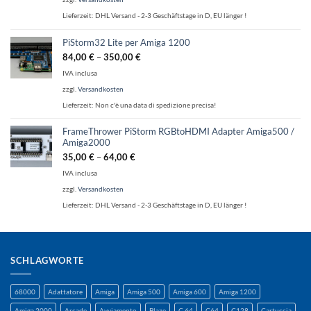
Lieferzeit:
DHL Versand - 2-3 Geschäftstage in D, EU länger !
PiStorm32 Lite per Amiga 1200
84,00
€
–
350,00
€
IVA inclusa
zzgl.
Versandkosten
Lieferzeit:
Non c'è una data di spedizione precisa!
FrameThrower PiStorm RGBtoHDMI Adapter Amiga500 /
Amiga2000
35,00
€
–
64,00
€
IVA inclusa
zzgl.
Versandkosten
Lieferzeit:
DHL Versand - 2-3 Geschäftstage in D, EU länger !
SCHLAGWORTE
68000
Adattatore
Amiga
Amiga 500
Amiga 600
Amiga 1200
Amiga 2000
Arcade
Avviamento
Blaze
C-64
C64
C128
Cartuccia