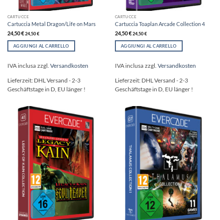
CARTUCCE
CARTUCCE
Cartuccia Metal Dragon/Life on Mars
Cartuccia Toaplan Arcade Collection 4
24,50
€
24,50
€
24,50
€
24,50
€
AGGIUNGI AL CARRELLO
AGGIUNGI AL CARRELLO
IVA inclusa
zzgl.
Versandkosten
IVA inclusa
zzgl.
Versandkosten
Lieferzeit:
DHL Versand - 2-3
Lieferzeit:
DHL Versand - 2-3
Geschäftstage in D, EU länger !
Geschäftstage in D, EU länger !