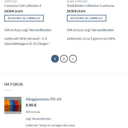
CARTUCCE
BLAZE EVERCADE
Cartuccia C64 Collection 3
Tomb Raider Collection 1 cartuccia
24,50
€
29,50
€
24,50
€
29,50
€
AGGIUNGI AL CARRELLO
AGGIUNGI AL CARRELLO
IVA inclusa
zzgl.
Versandkosten
IVA inclusa
zzgl.
Versandkosten
Lieferzeit:
DHL Versand - 2-3
Lieferzeit:
circa 5 giorni con DHL
Geschäftstage in D, EU länger !
1
2
IM FOKUS
Alloggiamento PD-64
9,90
€
IVA inclusa
zzgl.
Versandkosten
Lieferzeit:
Tempi di consegna alla cassa