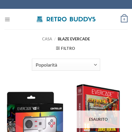
Salta
ai
contenuti
0
CASA
/
BLAZE EVERCADE
FILTRO
ESAURITO