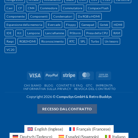
Cavi
CF
CM4
Commodore
Commutatore
Compace Flash
Componente
Componenti
Condensatori
Da RGB a HDMI
Espansione della memoria
Evercade
Floppy
Gamepad
Gotek
HDMI
IDE
Kit
Lampone
Lanciafiamme
PiStorm
Presa della CPU
RAM
Raspi
RGB2HDMI
Riconoscimento
RTC
SPL
Turbo
Un tesoro
VC20
Visto
PayPal
A
MasterCard
Contanti
strisce
alla
CHI SIAMO
BLOG
CONTATTI E FAQ
GTC
IMPRONTA
consegna
INFORMATIVA SULLA PRIVACY
REVOCA DEL CONTRATTO
Copyright 2026 ©
CompuSys GmbH & Retro Buddys
RECESSO DAL CONTRATTO
English
(
Inglese
)
Français
(
Francese
)
Deutsch
(
Tedesco
)
Español
(
Spagnolo
)
Italiano