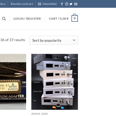
licy
Revoke contract
Newsletter
LOGIN / REGISTER
CART /
0,00
€
0
Sorted
6 of 37 results
by
popularity
AMIGA 1000