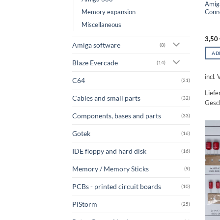
Amig
Memory expansion
Conn
Miscellaneous
3,50
Amiga software
(8)
AD
Blaze Evercade
(14)
incl.
C64
(21)
Liefe
Cables and small parts
(32)
Gesch
Components, bases and parts
(33)
Gotek
(16)
IDE floppy and hard disk
(16)
Memory / Memory Sticks
(9)
PCBs - printed circuit boards
(10)
PiStorm
(25)