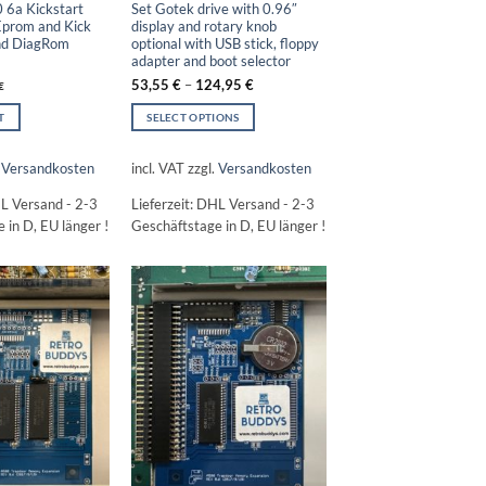
 6a Kickstart
Set Gotek drive with 0.96″
Eprom and Kick
display and rotary knob
and DiagRom
optional with USB stick, floppy
adapter and boot selector
53,55
€
–
124,95
€
€
T
SELECT OPTIONS
This
product
.
Versandkosten
incl. VAT
zzgl.
Versandkosten
has
L Versand - 2-3
Lieferzeit:
DHL Versand - 2-3
multiple
 in D, EU länger !
Geschäftstage in D, EU länger !
variants.
The
options
may
be
chosen
on
the
product
page