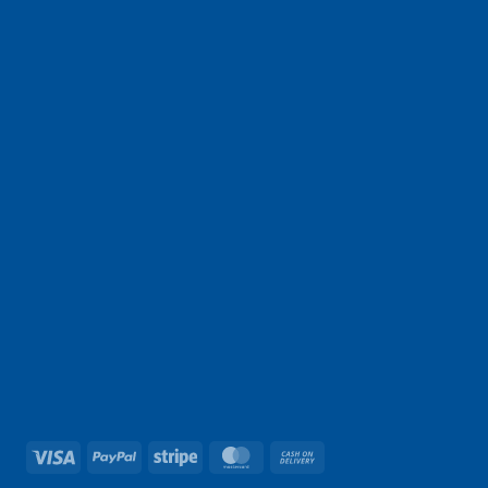
Visa
PayPal
Stripe
MasterCard
Cash
On