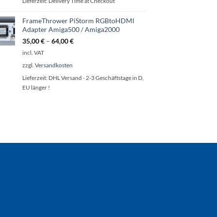
Lieferzeit:
Delivery Time at Checkout
FrameThrower PiStorm RGBtoHDMI
Adapter Amiga500 / Amiga2000
35,00
€
–
64,00
€
incl. VAT
zzgl.
Versandkosten
Lieferzeit:
DHL Versand - 2-3 Geschäftstage in D,
EU länger !