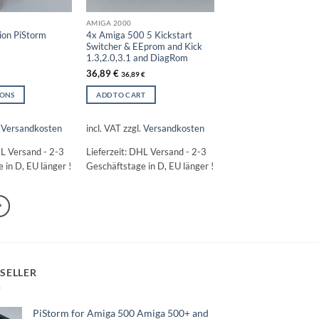
AMIGA 2000
on PiStorm
4x Amiga 500 5 Kickstart
Switcher & EEprom and Kick
1.3,2.0,3.1 and DiagRom
36,89
€
36,89
€
IONS
ADD TO CART
.
Versandkosten
incl. VAT
zzgl.
Versandkosten
L Versand - 2-3
Lieferzeit:
DHL Versand - 2-3
 in D, EU länger !
Geschäftstage in D, EU länger !
SELLER
PiStorm for Amiga 500 Amiga 500+ and