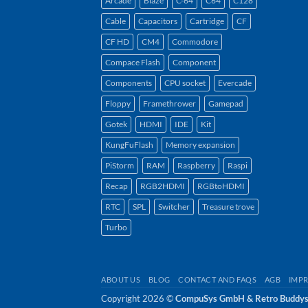
Arcade
Blaze
C-64
C64
C128
Cable
Capacitors
Cartridge
CF
CF HD
CM4
Commodore
Compace Flash
Component
Components
CPU socket
Evercade
Floppy
Framethrower
Gamepad
Gotek
HDMI
IDE
Kit
KungFuFlash
Memory expansion
PiStorm
RAM
Raspberry
Raspi
Recap
RGB2HDMI
RGBtoHDMI
RTC
SPL
Switcher
Treasure trove
Turbo
ABOUT US
BLOG
CONTACT AND FAQS
AGB
IMPR
Copyright 2026 ©
CompuSys GmbH & Retro Buddy