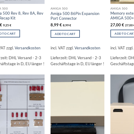
A 500
AMIGA 500
AMIGA 500
a 500 Rev 8, Rev 8A, Rev
Memory exten
Amiga 500 86Pin Expansion
Recap Kit
AMIGA 500+ 
Port Connector
€
27,00
€
8,99
€
9,25
€
27,00
8,99
€
D TO CART
ADD TO CAR
ADD TO CART
 VAT
zzgl.
Versandkosten
incl. VAT
zzgl
incl. VAT
zzgl.
Versandkosten
rzeit:
DHL Versand - 2-3
Lieferzeit:
DH
Lieferzeit:
DHL Versand - 2-3
äftstage in D, EU länger !
Geschäftstage
Geschäftstage in D, EU länger !