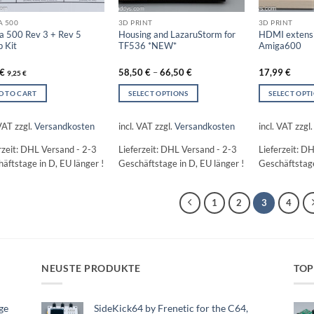
A 500
3D PRINT
3D PRINT
a 500 Rev 3 + Rev 5
Housing and LazaruStorm for
HDMI extensi
 Kit
TF536 *NEW*
Amiga600
€
58,50
€
–
66,50
€
17,99
€
9,25
€
D TO CART
SELECT OPTIONS
SELECT OPT
This
This
product
product
 VAT
zzgl.
Versandkosten
incl. VAT
zzgl.
Versandkosten
incl. VAT
zzgl
has
has
rzeit:
DHL Versand - 2-3
Lieferzeit:
DHL Versand - 2-3
Lieferzeit:
DH
multiple
multiple
äftstage in D, EU länger !
Geschäftstage in D, EU länger !
Geschäftstage
variants.
variants.
The
The
options
options
1
2
3
4
may
may
be
be
chosen
chosen
on
on
the
the
NEUSTE PRODUKTE
TOP
product
product
page
page
ge
SideKick64 by Frenetic for the C64,