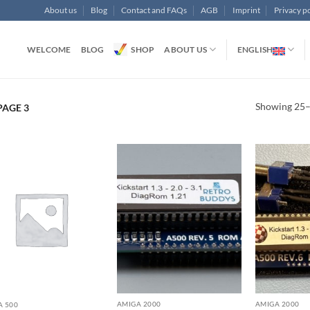
About us
Blog
Contact and FAQs
AGB
Imprint
Privacy po
WELCOME
BLOG
SHOP
ABOUT US
ENGLISH
Showing 25–3
PAGE 3
AMIGA 2000
AMIGA 2000
A 500