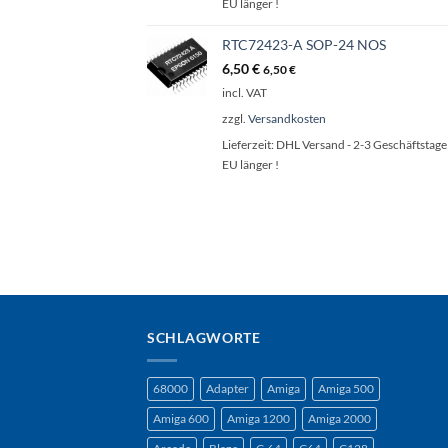
EU länger !
RTC72423-A SOP-24 NOS
6,50
€
6,50
€
incl. VAT
zzgl.
Versandkosten
Lieferzeit:
DHL Versand - 2-3 Geschäftstage 
EU länger !
SCHLAGWORTE
68000
Adapter
Amiga
Amiga 500
Amiga 600
Amiga 1200
Amiga 2000