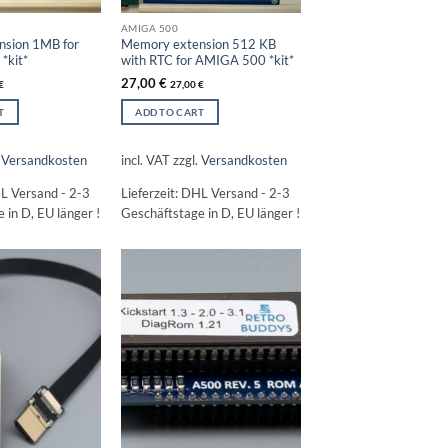
AMIGA 500
sion 1MB for
Memory extension 512 KB
*kit*
with RTC for AMIGA 500 *kit*
27,00
€
€
27,00
€
T
ADD TO CART
.
Versandkosten
incl. VAT
zzgl.
Versandkosten
L Versand - 2-3
Lieferzeit:
DHL Versand - 2-3
 in D, EU länger !
Geschäftstage in D, EU länger !