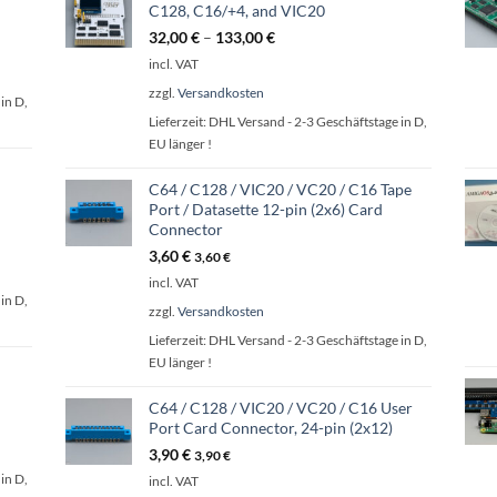
C128, C16/+4, and VIC20
32,00
€
–
133,00
€
incl. VAT
zzgl.
Versandkosten
in D,
Lieferzeit:
DHL Versand - 2-3 Geschäftstage in D,
EU länger !
C64 / C128 / VIC20 / VC20 / C16 Tape
Port / Datasette 12-pin (2x6) Card
Connector
3,60
€
3,60
€
incl. VAT
in D,
zzgl.
Versandkosten
Lieferzeit:
DHL Versand - 2-3 Geschäftstage in D,
EU länger !
C64 / C128 / VIC20 / VC20 / C16 User
Port Card Connector, 24-pin (2x12)
3,90
€
3,90
€
in D,
incl. VAT