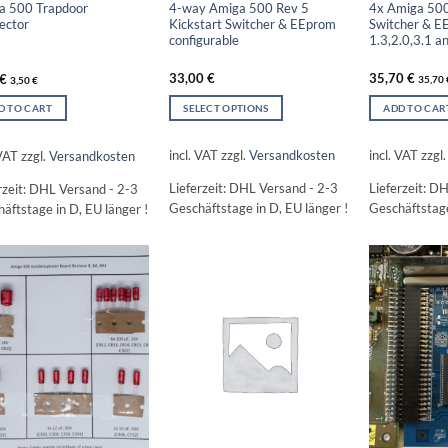
4-way Amiga 500 Rev 5
4x Amiga 500
a 500 Trapdoor
Kickstart Switcher & EEprom
Switcher & E
ector
configurable
1.3,2.0,3.1 
33,00
€
35,70
€
€
35,70
3,50
€
SELECT OPTIONS
ADD TO CAR
D TO CART
This
product
incl. VAT
zzgl.
Versandkosten
incl. VAT
zzgl
 VAT
zzgl.
Versandkosten
has
Lieferzeit:
DHL Versand - 2-3
Lieferzeit:
DH
rzeit:
DHL Versand - 2-3
multiple
Geschäftstage in D, EU länger !
Geschäftstage
äftstage in D, EU länger !
variants.
The
options
may
be
chosen
on
the
product
page