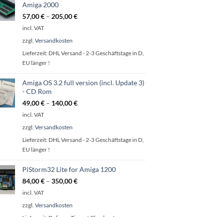
Amiga 2000
57,00
€
–
205,00
€
incl. VAT
zzgl.
Versandkosten
Lieferzeit:
DHL Versand - 2-3 Geschäftstage in D,
EU länger !
Amiga OS 3.2 full version (incl. Update 3)
- CD Rom
49,00
€
–
140,00
€
incl. VAT
zzgl.
Versandkosten
Lieferzeit:
DHL Versand - 2-3 Geschäftstage in D,
EU länger !
PiStorm32 Lite for Amiga 1200
84,00
€
–
350,00
€
incl. VAT
zzgl.
Versandkosten