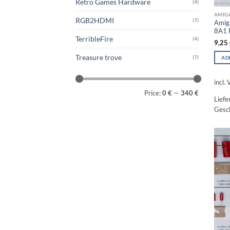
Retro Games Hardware
(4)
AMIG
RGB2HDMI
(7)
Amig
8A1 
TerribleFire
(4)
9,25
Treasure trove
(7)
AD
incl.
Min
Max
Price:
0 €
—
340 €
price
price
Liefe
Gesch