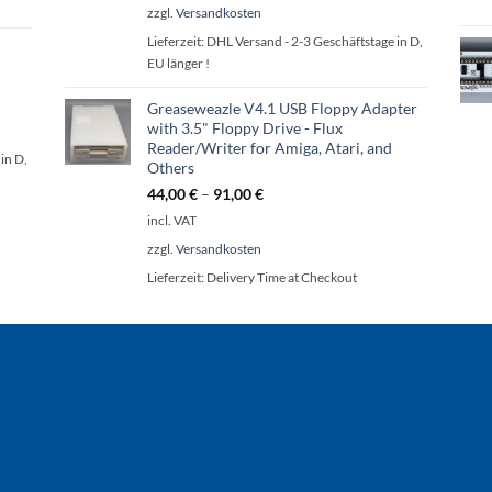
zzgl.
Versandkosten
Lieferzeit:
DHL Versand - 2-3 Geschäftstage in D,
EU länger !
Greaseweazle V4.1 USB Floppy Adapter
with 3.5" Floppy Drive - Flux
Reader/Writer for Amiga, Atari, and
in D,
Others
44,00
€
–
91,00
€
incl. VAT
zzgl.
Versandkosten
Lieferzeit:
Delivery Time at Checkout