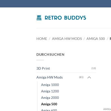
Skip
to
content
HOME
/
AMIGA HW MODS
/
AMIGA 500
/
DURCHSUCHEN
3D Print
(13)
Amiga HW Mods
(81)
Amiga 1000
Amiga 1200
Amiga 2000
Amiga 500
AMIG
Amiga 600